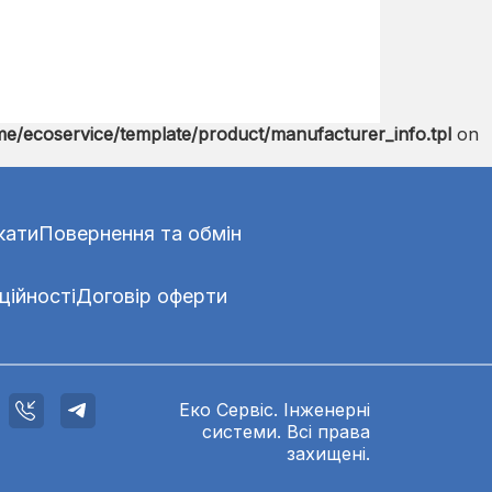
e/ecoservice/template/product/manufacturer_info.tpl
on
кати
Повернення та обмін
ційності
Договір оферти
Еко Сервіс. Інженерні
системи. Всі права
захищені.