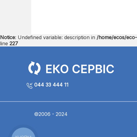
Notice
: Undefined variable: description in
/home/ecos/eco-s
line
227
044 33 444 11
©2006 - 2024