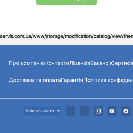
ervis.com.ua/www/storage/modification/catalog/view/them
Про компанію
Контакти
Ліцензія
Вакансії
Сертифі
Доставка та оплата
Гарантія
Політика конфеден