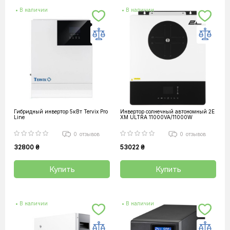
• В наличии
• В наличии
Гибридный инвертор 5кВт Tervix Pro
Инвертор солнечный автономный 2E
Line
XM ULTRA 11000VA/11000W
0
отзывов
0
отзывов
32800 ₴
53022 ₴
Купить
Купить
• В наличии
• В наличии