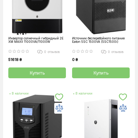
Инвертор солнечный гибридный 2E
Источник бесперебойного питания
XM MAXII 11000VA/11000W
Eaton 5SC 1500VA (5SC1500i)
0
отзывов
0
отзывов
51618 ₴
0 ₴
Купить
Купить
• В наличии
• В наличии