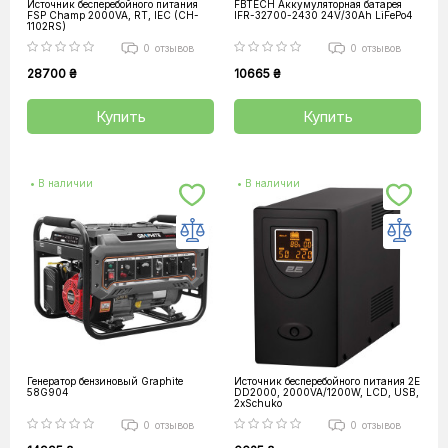
Источник бесперебойного питания
FBTECH Аккумуляторная батарея
FSP Champ 2000VA, RT, IEC (CH-
IFR-32700-2430 24V/30Ah LiFePo4
1102RS)
0
отзывов
0
отзывов
28700 ₴
10665 ₴
Купить
Купить
• В наличии
• В наличии
Генератор бензиновый Graphite
Источник бесперебойного питания 2E
58G904
DD2000, 2000VA/1200W, LCD, USB,
2xSchuko
0
отзывов
0
отзывов