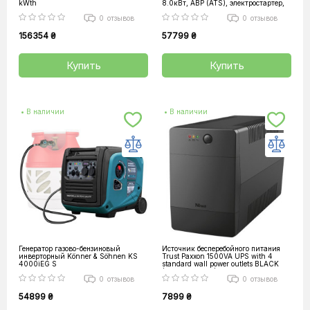
kWth
8.0кВт, АВР (ATS), электростартер,
87.8кг
0
отзывов
0
отзывов
156354 ₴
57799 ₴
Купить
Купить
• В наличии
• В наличии
Генератор газово-бензиновый
Источник бесперебойного питания
инверторный Könner & Söhnen KS
Trust Paxxon 1500VA UPS with 4
4000iEG S
standard wall power outlets BLACK
(23505_TRUST)
0
отзывов
0
отзывов
54899 ₴
7899 ₴