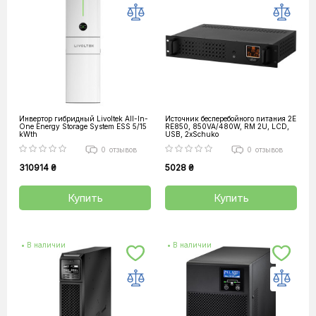
Инвертор гибридный Livoltek All-In-
Источник бесперебойного питания 2E
One Energy Storage System ESS 5/15
RE850, 850VA/480W, RM 2U, LCD,
kWth
USB, 2xSchuko
0
отзывов
0
отзывов
310914 ₴
5028 ₴
Купить
Купить
• В наличии
• В наличии