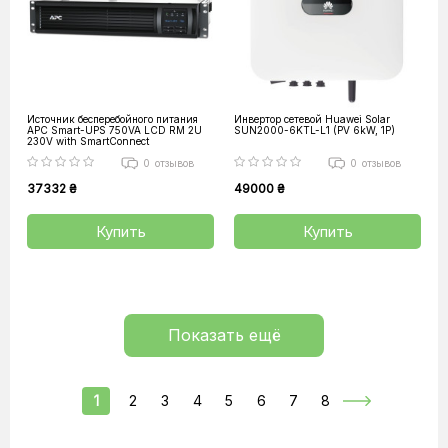
Источник бесперебойного питания
Инвертор сетевой Huawei Solar
APC Smart-UPS 750VA LCD RM 2U
SUN2000-6KTL-L1 (PV 6kW, 1P)
230V with SmartConnect
0
отзывов
0
отзывов
37332 ₴
49000 ₴
Купить
Купить
Показать ещё
1
2
3
4
5
6
7
8