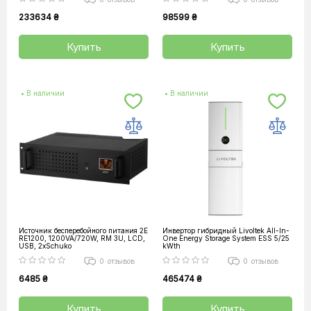
233634 ₴
98599 ₴
Купить
Купить
• В наличии
• В наличии
Источник бесперебойного питания 2E
Инвертор гибридный Livoltek All-In-
RE1200, 1200VA/720W, RM 3U, LCD,
One Energy Storage System ESS 5/25
USB, 2xSchuko
kWth
0
отзывов
0
отзывов
6485 ₴
465474 ₴
Купить
Купить