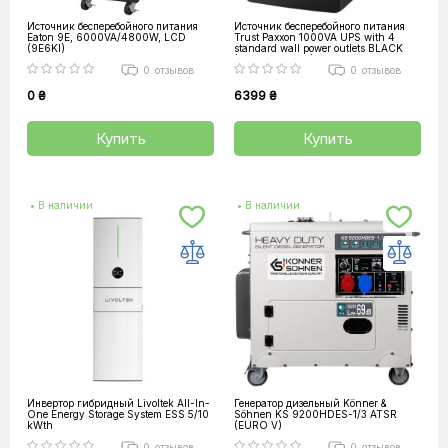
Источник бесперебойного питания
Источник бесперебойного питания
Eaton 9E, 6000VA/4800W, LCD
Trust Paxxon 1000VA UPS with 4
(9E6KI)
standard wall power outlets BLACK
(23504_TRUST)
0
отзывов
0
отзывов
0 ₴
6399 ₴
Купить
Купить
• В наличии
• В наличии
Инвертор гибридный Livoltek All-In-
Генератор дизельный Könner &
One Energy Storage System ESS 5/10
Söhnen KS 9200HDES-1/3 ATSR
kWth
(EURO V)
0
отзывов
0
отзывов