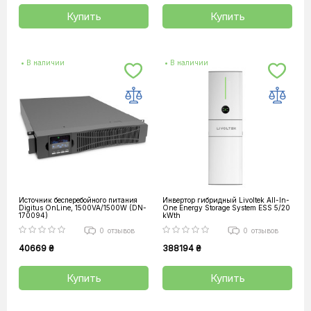
Купить
Купить
• В наличии
• В наличии
Источник бесперебойного питания
Инвертор гибридный Livoltek All-In-
Digitus OnLine, 1500VA/1500W (DN-
One Energy Storage System ESS 5/20
170094)
kWth
0
отзывов
0
отзывов
40669 ₴
388194 ₴
Купить
Купить