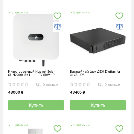
• В наличии
• В наличии
Инвертор сетевой Huawei Solar
Батарейный блок ДБЖ Digitus for
SUN2000-5KTL-L1 (PV 5kW, 1P)
3kVA UPS
0
отзывов
0
отзывов
48000 ₴
43465 ₴
Купить
Купить
• В наличии
• В наличии