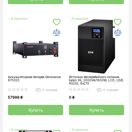
• В наличии
• В наличии
Аккумуляторная батарея Eenovance
Источник бесперебойного питания
RT5320
Eaton 9E, 2000VA/1600W, LCD, USB,
RS232, 6xC13
0
отзывов
0
отзывов
57999 ₴
0 ₴
Купить
Купить
• В наличии
• В наличии