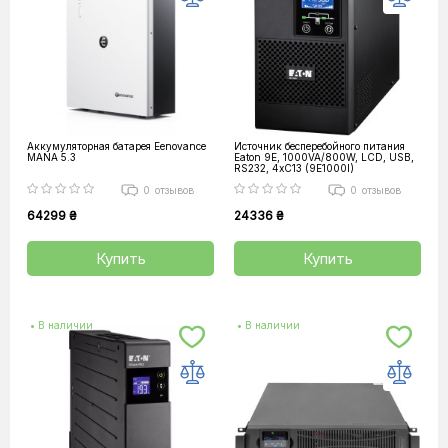
Аккумуляторная батарея Eenovance
Источник бесперебойного питания
MANA 5.3
Eaton 9E, 1000VA/800W, LCD, USB,
RS232, 4xC13 (9E1000I)
0
отзывов
0
отзывов
64299 ₴
24336 ₴
Купить
Купить
• В наличии
• В наличии