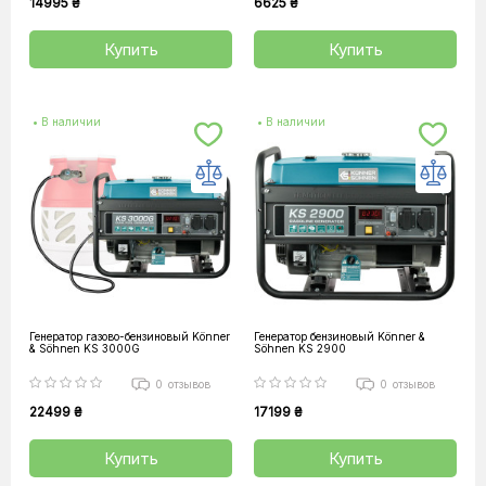
14995 ₴
6625 ₴
Купить
Купить
• В наличии
• В наличии
Генератор газово-бензиновый Könner
Генератор бензиновый Könner &
& Söhnen KS 3000G
Söhnen KS 2900
0
отзывов
0
отзывов
22499 ₴
17199 ₴
Купить
Купить