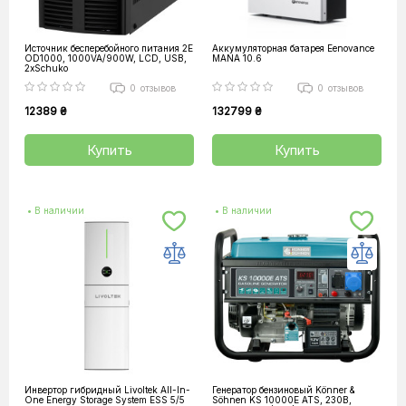
Источник бесперебойного питания 2E
Аккумуляторная батарея Eenovance
OD1000, 1000VA/900W, LCD, USB,
MANA 10.6
2xSchuko
0
отзывов
0
отзывов
12389 ₴
132799 ₴
Купить
Купить
• В наличии
• В наличии
Инвертор гибридный Livoltek All-In-
Генератор бензиновый Könner &
One Energy Storage System ESS 5/5
Söhnen KS 10000E ATS, 230В,