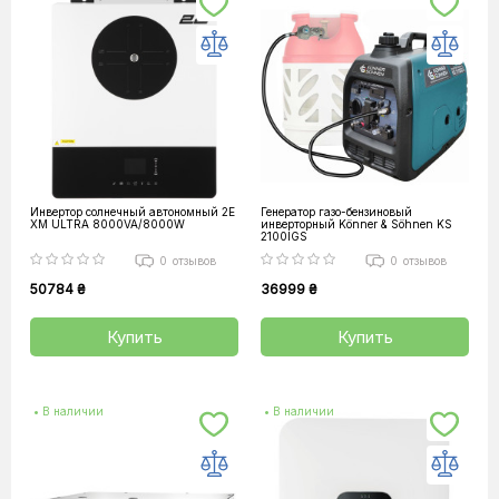
Инвертор солнечный автономный 2E
Генератор газо-бензиновый
XM ULTRA 8000VA/8000W
инверторный Könner & Söhnen KS
2100IGS
0
отзывов
0
отзывов
50784 ₴
36999 ₴
Купить
Купить
• В наличии
• В наличии