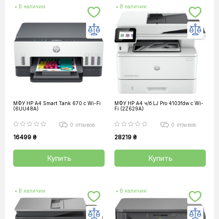
• В наличии
• В наличии
МФУ HP A4 Smart Tank 670 c Wi-Fi
МФУ HP А4 ч/б LJ Pro 4103fdw c Wi-
(6UU48A)
Fi (2Z629A)
0
отзывов
0
отзывов
16499 ₴
28219 ₴
Купить
Купить
• В наличии
• В наличии