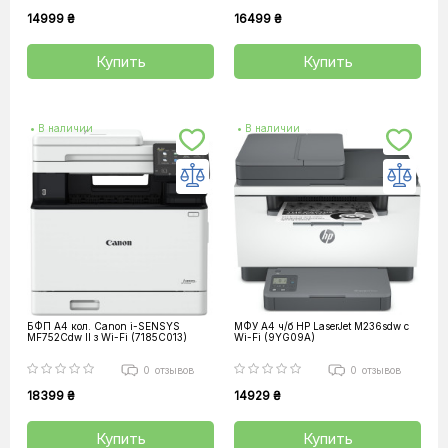
14999 ₴
16499 ₴
Купить
Купить
• В наличии
• В наличии
БФП А4 кол. Canon i-SENSYS
МФУ А4 ч/б HP LaserJet M236sdw c
MF752Cdw II з Wi-Fi (7185C013)
Wi-Fi (9YG09A)
0
отзывов
0
отзывов
18399 ₴
14929 ₴
Купить
Купить