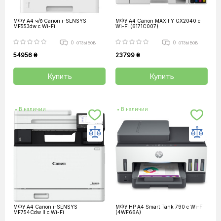
МФУ А4 ч/б Canon i-SENSYS
МФУ А4 Canon MAXIFY GX2040 с
MF553dw c Wi-Fi
Wi-Fi (6171C007)
0
отзывов
0
отзывов
54956 ₴
23799 ₴
Купить
Купить
• В наличии
• В наличии
МФУ А4 Canon i-SENSYS
МФУ HP A4 Smart Tank 790 c Wi-Fi
MF754Cdw II с Wi-Fi
(4WF66A)