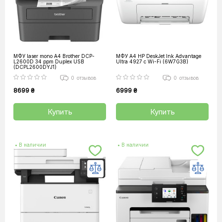
МФУ laser mono A4 Brother DCP-
МФУ A4 HP DeskJet Ink Advantage
L2600D 34 ppm Duplex USB
Ultra 4927 с Wi-Fi (6W7G3B)
(DCPL2600DYJ1)
0
отзывов
0
отзывов
8699 ₴
6999 ₴
Купить
Купить
• В наличии
• В наличии