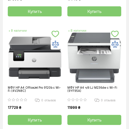
Купить
Купить
• В наличии
• В наличии
МФУ HP A4 OfficeJet Pro 9120b с Wi-
МФУ HP А4 ч/б LJ M236dw c Wi-Fi
Fi (4V2N8C)
(9YF95A)
0
отзывов
0
отзывов
17729 ₴
11999 ₴
Купить
Купить