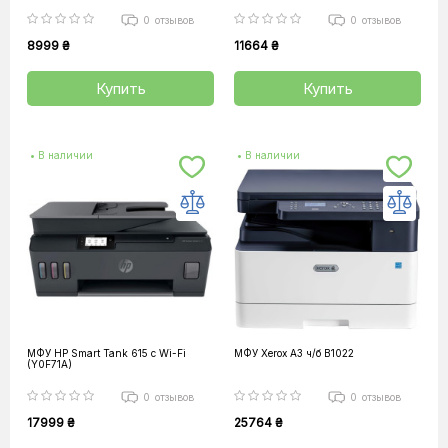
0
отзывов
0
отзывов
8999 ₴
11664 ₴
Купить
Купить
• В наличии
• В наличии
МФУ HP Smart Tank 615 c Wi-Fi
МФУ Xerox A3 ч/б B1022
(Y0F71A)
0
отзывов
0
отзывов
17999 ₴
25764 ₴