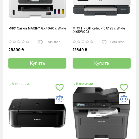
МФУ Canon MAXIFY GX4040 с Wi-Fi
МФУ HP OfficeJet Pro 8123 с Wi-Fi
(405W0C)
0
отзывов
0
отзывов
28399 ₴
12649 ₴
Купить
Купить
• В наличии
• В наличии