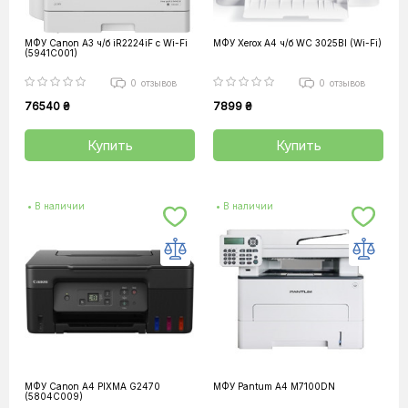
МФУ Canon А3 ч/б iR2224iF c Wi-Fi
МФУ Xerox А4 ч/б WC 3025BI (Wi-Fi)
(5941C001)
0
отзывов
0
отзывов
76540 ₴
7899 ₴
Купить
Купить
• В наличии
• В наличии
МФУ Canon А4 PIXMA G2470
МФУ Pantum A4 M7100DN
(5804C009)