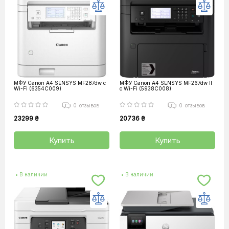
МФУ Canon А4 SENSYS MF287dw с
МФУ Canon А4 SENSYS MF267dw II
Wi-Fi (6354C009)
с Wi-Fi (5938C008)
0
отзывов
0
отзывов
23299 ₴
20736 ₴
Купить
Купить
• В наличии
• В наличии