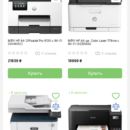
МФУ HP A4 OfficeJet Pro 9130 с Wi-Fi
МФУ HP А4 цв. Color Laser 178nw с
(404K9C)
Wi-Fi (4ZB96A)
0
отзывов
0
отзывов
21839 ₴
19999 ₴
Купить
Купить
• В наличии
• В наличии