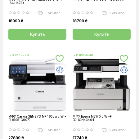
(6UU47A)
0
отзывов
0
отзывов
18999 ₴
18799 ₴
Купить
Купить
• В наличии
• В наличии
МФУ Canon SENSYS MF465dw с Wi-
МФУ Epson M2170 с WI-FI
Fi (5951C007)
(C11CH43404)
0
отзывов
0
отзывов
27899 ₴
17749 ₴