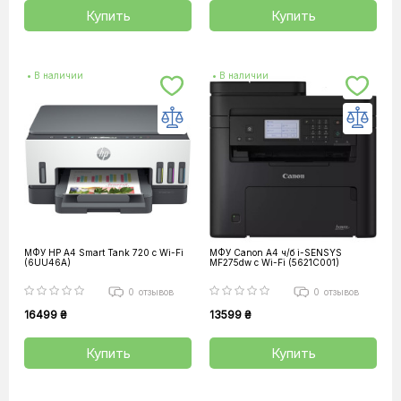
Купить
Купить
• В наличии
• В наличии
МФУ HP A4 Smart Tank 720 c Wi-Fi
МФУ Canon А4 ч/б i-SENSYS
(6UU46A)
MF275dw с Wi-Fi (5621C001)
0
отзывов
0
отзывов
16499 ₴
13599 ₴
Купить
Купить