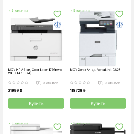
• В наличии
• В наличии
МФУ HP А4 цв. Color Laser 179fnw с
МФУ Xerox А4 цв. VersaLink C625
Wi-Fi (4ZB97A)
0
отзывов
0
отзывов
21999 ₴
118729 ₴
Купить
Купить
• В наличии
• В наличии