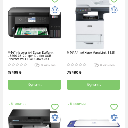
МФУ ink color A4 Epson EcoTank
МФУ А4 ч/б Xerox VersaLink B625
L6260 33_20 ppm Duplex USB
Ethernet Wi-Fi (C11CJ62404)
0
отзывов
0
отзывов
18469 ₴
78480 ₴
Купить
Купить
• В наличии
• В наличии