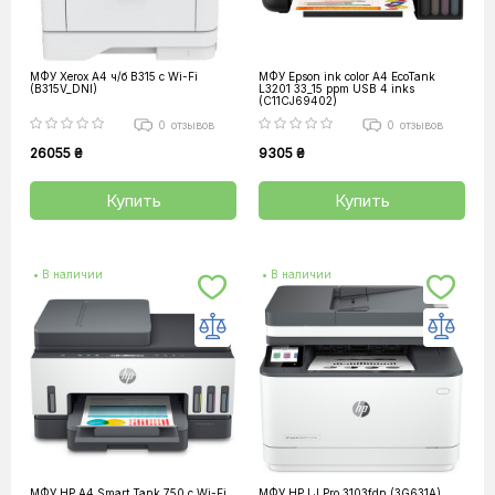
МФУ Xerox А4 ч/б B315 с Wi-Fi
МФУ Epson ink color A4 EcoTank
(B315V_DNI)
L3201 33_15 ppm USB 4 inks
(C11CJ69402)
0
отзывов
0
отзывов
26055 ₴
9305 ₴
Купить
Купить
• В наличии
• В наличии
МФУ HP A4 Smart Tank 750 c Wi-Fi
МФУ HP LJ Pro 3103fdn (3G631A)