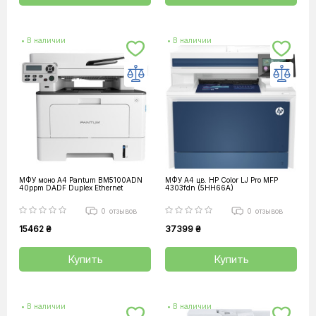
• В наличии
• В наличии
МФУ моно A4 Pantum BM5100ADN
МФУ А4 цв. HP Color LJ Pro MFP
40ppm DADF Duplex Ethernet
4303fdn (5HH66A)
0
отзывов
0
отзывов
15462 ₴
37399 ₴
Купить
Купить
• В наличии
• В наличии