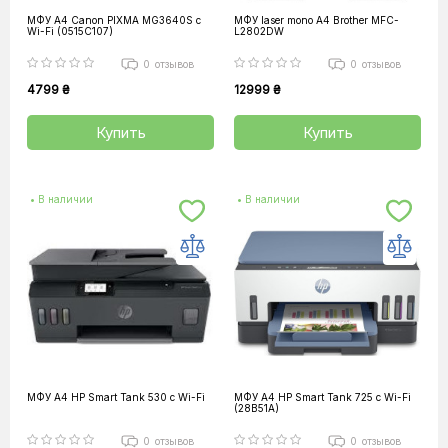
МФУ А4 Canon PIXMA MG3640S с
МФУ laser mono A4 Brother MFC-
Wi-Fi (0515C107)
L2802DW
0
отзывов
0
отзывов
4799 ₴
12999 ₴
Купить
Купить
• В наличии
• В наличии
МФУ A4 HP Smart Tank 530 c Wi-Fi
МФУ A4 HP Smart Tank 725 c Wi-Fi
(28B51A)
0
отзывов
0
отзывов