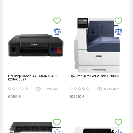
Принтер Canon А4 PIXMA G1410
Принтер Xerox VersaLink C7000N
(2314C009)
0
отзывов
0
отзывов
6999 ₴
105210 ₴