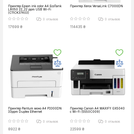
Принтер Epson ink color A4 EcoTank
Принтер Xerox VersaLink C7000DN
L8050 22_22 ppm USB Wi-Fi
(C11CK37403)
0
отзывов
0
отзывов
17699 ₴
114435 ₴
Принтер Pantum моно A4 P3300DN
Принтер Canon А4 MAXIFY GX5040
33ppm Duplex Ethernet
с Wi-Fi (5550C009)
0
отзывов
0
отзывов
8922 ₴
22599 ₴