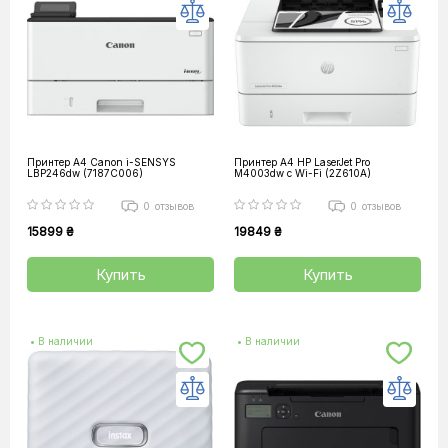
Принтер А4 Canon i-SENSYS
Принтер А4 HP LaserJet Pro
LBP246dw (7187C006)
M4003dw c Wi-Fi (2Z610A)
0
отзывов
0
отзывов
15899 ₴
19849 ₴
Купить
Купить
• В наличии
• В наличии