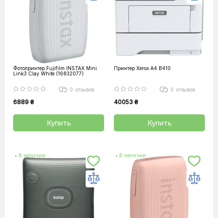
Фотопринтер Fujifilm INSTAX Mini
Принтер Xerox А4 B410
Link3 Clay White (16832077)
0
отзывов
0
отзывов
6889 ₴
40053 ₴
Купить
Купить
• В наличии
• В наличии