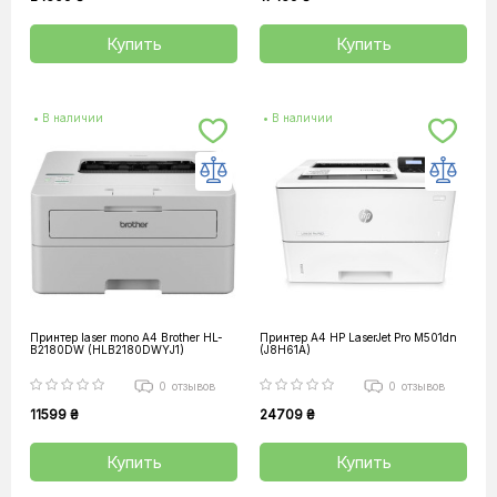
Купить
Купить
• В наличии
• В наличии
Принтер laser mono А4 Brother HL-
Принтер А4 HP LaserJet Pro M501dn
B2180DW (HLB2180DWYJ1)
(J8H61A)
0
отзывов
0
отзывов
11599 ₴
24709 ₴
Купить
Купить