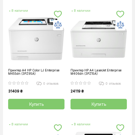
• В наличии
• В наличии
Принтер А4 HP Color LJ Enterprise
Принтер HP А4 LaserJet Enterprise
M455dn (3PZ95A)
M406dn (3PZ15A)
0
отзывов
0
отзывов
31409 ₴
24119 ₴
Купить
Купить
• В наличии
• В наличии