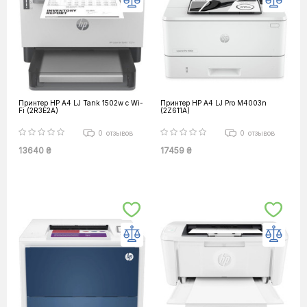
Принтер HP А4 LJ Tank 1502w c Wi-
Принтер HP А4 LJ Pro M4003n
Fi (2R3E2A)
(2Z611A)
0
отзывов
0
отзывов
13640 ₴
17459 ₴