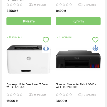
0
отзывов
0
отзывов
33569 ₴
8499 ₴
Купить
Купить
• В наличии
• В наличии
Принтер HP А4 Color Laser 150nw с
Принтер Canon А4 PIXMA G540 c
Wi-Fi (4ZB95A)
Wi-Fi (4621C009)
0
отзывов
0
отзывов
15999 ₴
13299 ₴