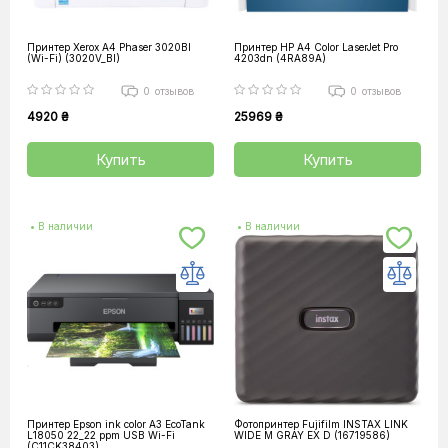
Принтер Xerox А4 Phaser 3020BI
Принтер HP А4 Color LaserJet Pro
(Wi-Fi) (3020V_BI)
4203dn (4RA89A)
0
отзывов
0
отзывов
4920 ₴
25969 ₴
Купить
Купить
• В наличии
• В наличии
Принтер Epson ink color A3 EcoTank
Фотопринтер Fujifilm INSTAX LINK
L18050 22_22 ppm USB Wi-Fi
WIDE M GRAY EX D (16719586)
(C11CK38403)