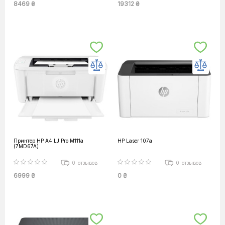
8469 ₴
19312 ₴
Принтер HP А4 LJ Pro M111a
HP Laser 107a
(7MD67A)
0
отзывов
0
отзывов
6999 ₴
0 ₴