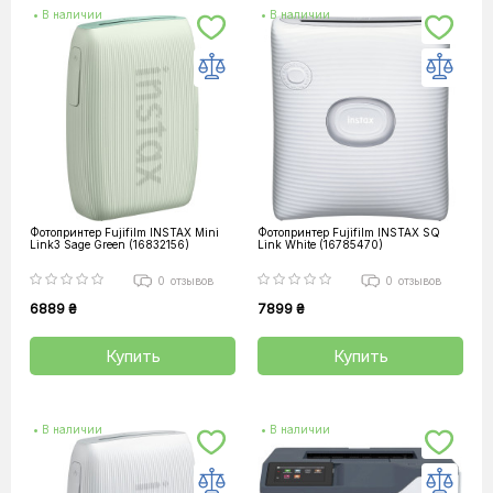
• В наличии
• В наличии
Фотопринтер Fujifilm INSTAX Mini
Фотопринтер Fujifilm INSTAX SQ
Link3 Sage Green (16832156)
Link White (16785470)
0
отзывов
0
отзывов
6889 ₴
7899 ₴
Купить
Купить
• В наличии
• В наличии