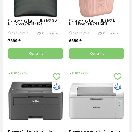
Фотопринтер Fujifilm INSTAX SQ
Фотопринтер Fujifilm INSTAX Mini
Link Green (16785482)
Link3 Rose Pink (16832118)
0
отзывов
0
отзывов
7899 ₴
6889 ₴
Купить
Купить
• В наличии
• В наличии
Принтер Brother laser mono A4
Принтер laser mono A4 Brother HL-