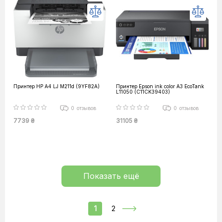
Принтер HP А4 LJ M211d (9YF82A)
Принтер Epson ink color A3 EcoTank
L11050 (C11CK39403)
0
отзывов
0
отзывов
7739 ₴
31105 ₴
Показать ещё
1
2