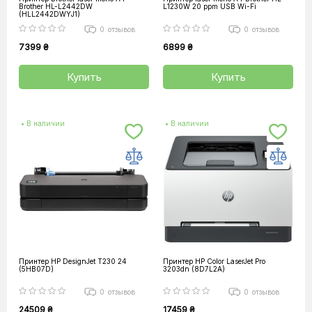
Brother HL-L2442DW
L1230W 20 ppm USB Wi-Fi
(HLL2442DWYJ1)
0
отзывов
0
отзывов
7399 ₴
6899 ₴
Купить
Купить
• В наличии
• В наличии
Принтер HP DesignJet T230 24
Принтер HP Color LaserJet Pro
(5HB07D)
3203dn (8D7L2A)
0
отзывов
0
отзывов
24509 ₴
17459 ₴