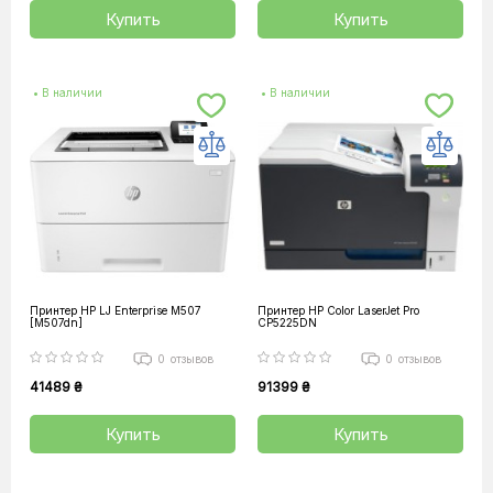
Купить
Купить
• В наличии
• В наличии
Принтер HP LJ Enterprise M507
Принтер HP Color LaserJet Pro
[M507dn]
CP5225DN
0
отзывов
0
отзывов
41489 ₴
91399 ₴
Купить
Купить