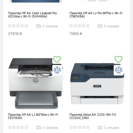
Принтер HP А4 Color LaserJet Pro
Принтер HP А4 LJ Pro M111w с Wi-Fi
4203dw c Wi-Fi (5HH48A)
(7MD68A)
0
отзывов
0
отзывов
27619 ₴
7499 ₴
Принтер HP А4 LJ M211dw c Wi-Fi
Принтер Xerox А4 C230 (Wi-Fi)
(9YF83A)
(C230V_DNI)
0
отзывов
0
отзывов