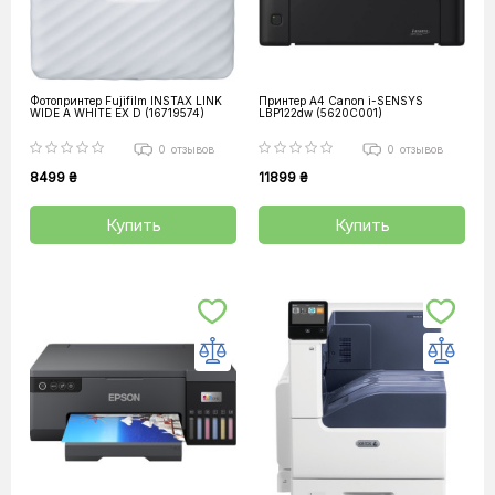
Фотопринтер Fujifilm INSTAX LINK
Принтер А4 Canon i-SENSYS
WIDE A WHITE EX D (16719574)
LBP122dw (5620C001)
0
отзывов
0
отзывов
8499 ₴
11899 ₴
Купить
Купить