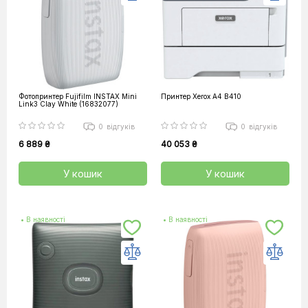
Фотопринтер Fujifilm INSTAX Mini
Принтер Xerox А4 B410
Link3 Clay White (16832077)
0
відгуків
0
відгуків
6 889 ₴
40 053 ₴
У кошик
У кошик
• В наявності
• В наявності