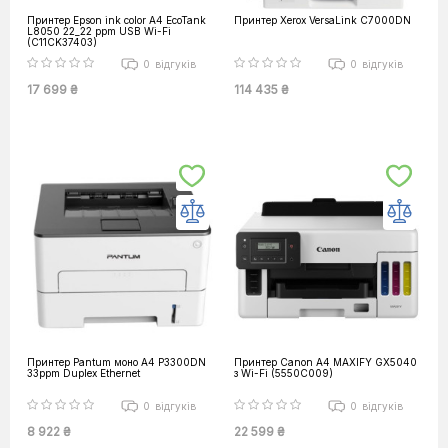
Принтер Epson ink color A4 EcoTank
Принтер Xerox VersaLink C7000DN
L8050 22_22 ppm USB Wi-Fi
(C11CK37403)
0
відгуків
0
відгуків
17 699 ₴
114 435 ₴
Принтер Pantum моно A4 P3300DN
Принтер Canon А4 MAXIFY GX5040
33ppm Duplex Ethernet
з Wi-Fi (5550C009)
0
відгуків
0
відгуків
8 922 ₴
22 599 ₴