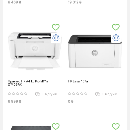
8 469 ₴
19 312 ₴
Принтер HP А4 LJ Pro M111a
HP Laser 107a
(7MD67A)
0
відгуків
0
відгуків
6 999 ₴
0 ₴