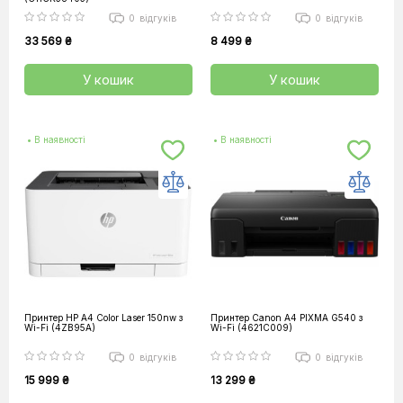
0
відгуків
0
відгуків
33 569 ₴
8 499 ₴
У кошик
У кошик
• В наявності
• В наявності
Принтер HP А4 Color Laser 150nw з
Принтер Canon А4 PIXMA G540 з
Wi-Fi (4ZB95A)
Wi-Fi (4621C009)
0
відгуків
0
відгуків
15 999 ₴
13 299 ₴