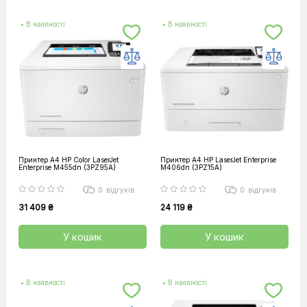
• В наявності
• В наявності
Принтер А4 HP Color LaserJet
Принтер А4 HP LaserJet Enterprise
Enterprise M455dn (3PZ95A)
M406dn (3PZ15A)
0
відгуків
0
відгуків
31 409 ₴
24 119 ₴
У кошик
У кошик
• В наявності
• В наявності