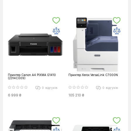
Принтер Canon А4 PIXMA G1410
Принтер Xerox VersaLink C7000N
(2314C009)
0
відгуків
0
відгуків
6 999 ₴
105 210 ₴