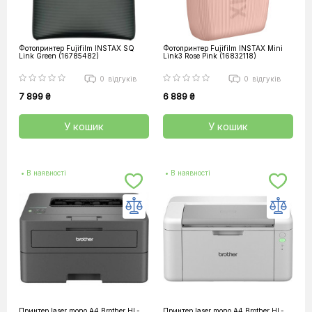
Фотопринтер Fujifilm INSTAX SQ
Фотопринтер Fujifilm INSTAX Mini
Link Green (16785482)
Link3 Rose Pink (16832118)
0
відгуків
0
відгуків
7 899 ₴
6 889 ₴
У кошик
У кошик
• В наявності
• В наявності
Принтер laser mono A4 Brother HL-
Принтер laser mono A4 Brother HL-