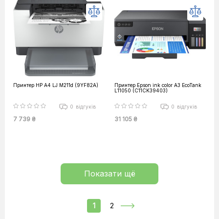
Принтер HP А4 LJ M211d (9YF82A)
Принтер Epson ink color A3 EcoTank
L11050 (C11CK39403)
0
відгуків
0
відгуків
7 739 ₴
31 105 ₴
Показати щё
1
2