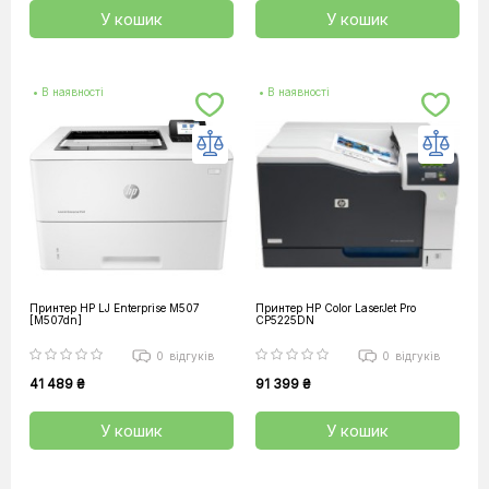
У кошик
У кошик
• В наявності
• В наявності
Принтер HP LJ Enterprise M507
Принтер HP Color LaserJet Pro
[M507dn]
CP5225DN
0
відгуків
0
відгуків
41 489 ₴
91 399 ₴
У кошик
У кошик