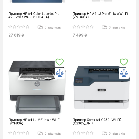
Принтер HP А4 Color LaserJet Pro
Принтер HP А4 LJ Pro M111w з Wi-Fi
4203dw з Wi-Fi (5HH48A)
(7MD68A)
0
відгуків
0
відгуків
27 619 ₴
7 499 ₴
Принтер HP А4 LJ M211dw з Wi-Fi
Принтер Xerox А4 C230 (Wi-Fi)
(9YF83A)
(C230V_DNI)
0
відгуків
0
відгуків