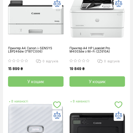
Принтер А4 Canon i-SENSYS
Принтер А4 HP LaserJet Pro
LBP246dw (7187C006)
M4003dw з Wi-Fi (2Z610A)
0
відгуків
0
відгуків
15 899 ₴
19 849 ₴
У кошик
У кошик
• В наявності
• В наявності