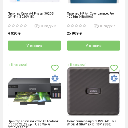
Принтер Xerox А4 Phaser 3020BI
Принтер HP А4 Color LaserJet Pro
(Wi-Fi) (3020V_BI)
4203dn (4RA89A)
0
відгуків
0
відгуків
4 920 ₴
25 969 ₴
У кошик
У кошик
• В наявності
• В наявності
Принтер Epson ink color A3 EcoTank
Фотопринтер Fujifilm INSTAX LINK
L18050 22_22 ppm USB Wi-Fi
WIDE M GRAY EX D (16719586)
(C11CK38403)