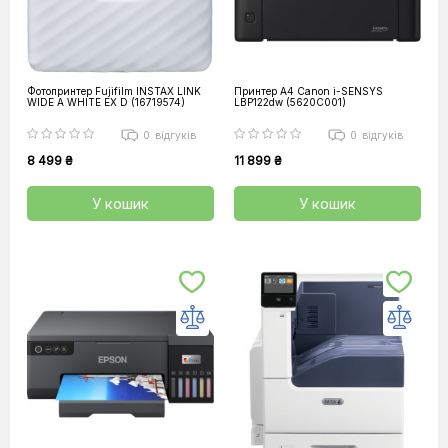
Фотопринтер Fujifilm INSTAX LINK
Принтер А4 Canon i-SENSYS
WIDE A WHITE EX D (16719574)
LBP122dw (5620C001)
0
відгуків
0
відгуків
8 499 ₴
11 899 ₴
У кошик
У кошик