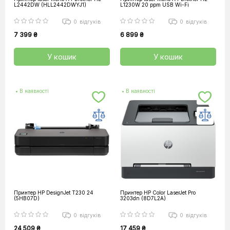
L2442DW (HLL2442DWYJ1)
L1230W 20 ppm USB Wi-Fi
0
відгуків
0
відгуків
7 399 ₴
6 899 ₴
У кошик
У кошик
• В наявності
• В наявності
Принтер HP DesignJet T230 24
Принтер HP Color LaserJet Pro
(5HB07D)
3203dn (8D7L2A)
0
відгуків
0
відгуків
24 509 ₴
17 459 ₴