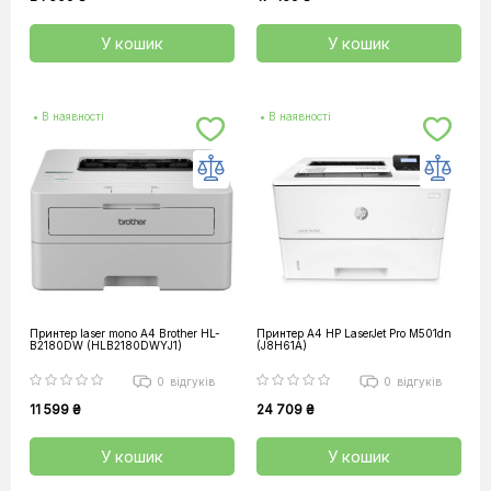
У кошик
У кошик
• В наявності
• В наявності
Принтер laser mono А4 Brother HL-
Принтер А4 HP LaserJet Pro M501dn
B2180DW (HLB2180DWYJ1)
(J8H61A)
0
відгуків
0
відгуків
11 599 ₴
24 709 ₴
У кошик
У кошик