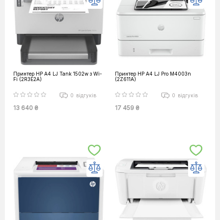
Принтер HP А4 LJ Tank 1502w з Wi-
Принтер HP А4 LJ Pro M4003n
Fi (2R3E2A)
(2Z611A)
0
відгуків
0
відгуків
13 640 ₴
17 459 ₴