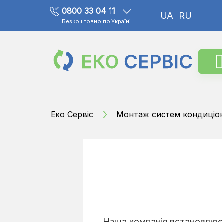
0800 33 04 11
UA
RU
Безкоштовно по Україні
Еко Сервіс
Монтаж систем кондиціо
Наша компанія встановлює 