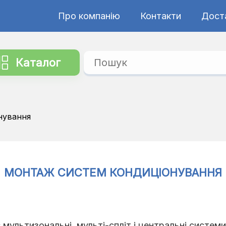
Про компанію
Контакти
Дост
Каталог
нування
МОНТАЖ СИСТЕМ КОНДИЦІОНУВАННЯ
мультизональні, мульті-спліт і центральні систем