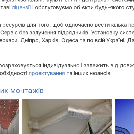
ставі
ліцензії
і обслуговуємо об'єкти будь-якого сту
 ресурсів для того, щоб одночасно вести кілька пр
о Сервіс без залучення підрядників. Установку сис
еркаси, Дніпро, Харків, Одеса та по всій Україні. 
озраховується індивідуально і залежить від довж
обхідності
проектування
та інших нюансів.
их монтажів