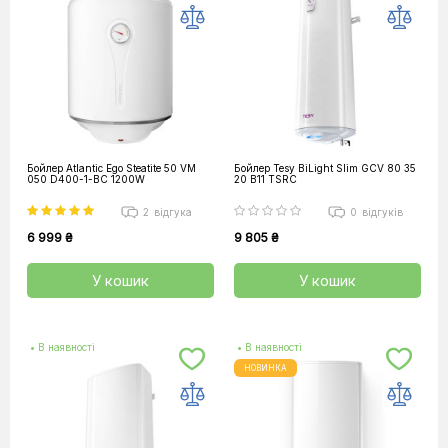
Бойлер Atlantic Ego Steatite 50 VM
Бойлер Tesy BiLight Slim GCV 80 35
050 D400-1-BC 1200W
20 B11 TSRC
2
відгука
0
відгуків
6 999 ₴
9 805 ₴
У кошик
У кошик
• В наявності
• В наявності
НОВИНКА