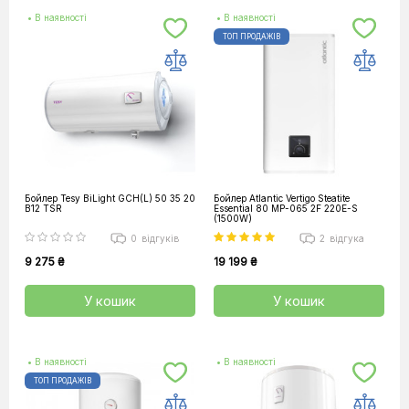
• В наявності
• В наявності
ТОП ПРОДАЖІВ
Бойлер Tesy BiLight GCH(L) 50 35 20
Бойлер Atlantic Vertigo Steatite
B12 TSR
Essential 80 MP-065 2F 220E-S
(1500W)
0
відгуків
2
відгука
9 275 ₴
19 199 ₴
У кошик
У кошик
• В наявності
• В наявності
ТОП ПРОДАЖІВ