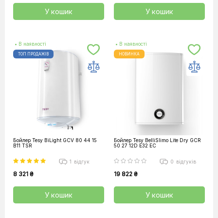
У кошик
У кошик
• В наявності
• В наявності
ТОП ПРОДАЖІВ
НОВИНКА
Бойлер Tesy BiLight GCV 80 44 15
Бойлер Tesy BelliSlimo Lite Dry GCR
B11 TSR
50 27 12D E32 EC
1
відгук
0
відгуків
8 321 ₴
19 822 ₴
У кошик
У кошик