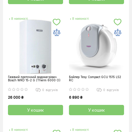
• В наявності
• В наявності
Газовий проточний водонагрівач
Бойлер Tesy Compact GCU 1515 L52
Bosch WRD 15-2 G (Therm 6000 O)
RC
0
відгуків
0
відгуків
26 000 ₴
6 890 ₴
У кошик
У кошик
• В наявності
• В наявності