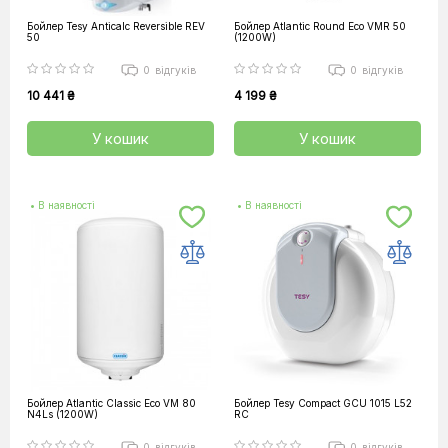
Бойлер Tesy Anticalc Reversible REV
Бойлер Atlantic Round Eco VMR 50
50
(1200W)
0
відгуків
0
відгуків
10 441 ₴
4 199 ₴
У кошик
У кошик
• В наявності
• В наявності
Бойлер Atlantic Classic Eco VM 80
Бойлер Tesy Compact GCU 1015 L52
N4Ls (1200W)
RC
0
відгуків
0
відгуків