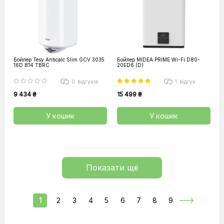
Бойлер Tesy Anticalc Slim GCV 3035
Бойлер MIDEA PRIME Wi-Fi D80-
16D B14 TBRC
20ED6 (D)
0
відгуків
1
відгук
9 434 ₴
15 499 ₴
У кошик
У кошик
Показати щё
1
2
3
4
5
6
7
8
9