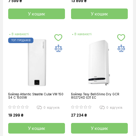
7 599 ₴
13 899 ₴
У кошик
У кошик
• В наявності
• В наявності
ТОП ПРОДАЖІВ
Бойлер Atlantic Steatite Cube VM 150
Бойлер Tesy BelliSlimo Dry GCR
S4 C 1500W
802724D E31 EC
0
відгуків
0
відгуків
19 299 ₴
27 234 ₴
У кошик
У кошик