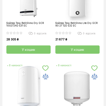
Бойлер Tesy BelliSlimo Dry GCR
Бойлер Tesy BelliSlimo Lite Dry GCR
1002724D E31 EC
80 27 12D E32 EC
0
відгуків
0
відгуків
28 305 ₴
21 677 ₴
У кошик
У кошик
• В наявності
• В наявності