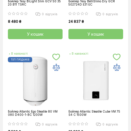
Бойлер Tesy BiLight Slim GCV 50 35
Бойлер Tesy BelliSlimo Dry GCR
20 B11 TSRC
502724D E31 EC
0
відгуків
0
відгуків
8 480 ₴
24 837 ₴
У кошик
У кошик
• В наявності
• В наявності
ТОП ПРОДАЖІВ
Бойлер Atlantic Ego Steatite 80 VM
Бойлер Atlantic Steatite Cube VM 75
080 D400-1-BC 1200W
S4 C 1500W
0
відгуків
0
відгуків