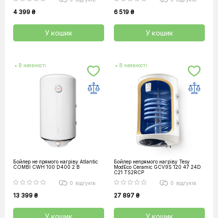
4 399 ₴
6 519 ₴
У кошик
У кошик
• В наявності
• В наявності
Бойлер не прямого нагріву Atlantic
Бойлер непрямого нагріву Tesy
COMBI CWH 100 D400 2 B
ModEco Ceramic GCV9S 120 47 24D
C21 TS2RCP
0
відгуків
0
відгуків
13 399 ₴
27 897 ₴
У кошик
У кошик