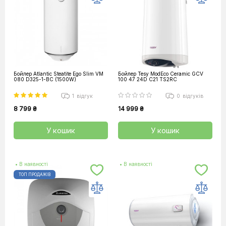
Бойлер Atlantic Steatite Ego Slim VM
Бойлер Tesy ModEco Ceramic GCV
080 D325-1-BC (1500W)
100 47 24D C21 TS2RC
1
відгук
0
відгуків
8 799 ₴
14 999 ₴
У кошик
У кошик
• В наявності
• В наявності
ТОП ПРОДАЖІВ