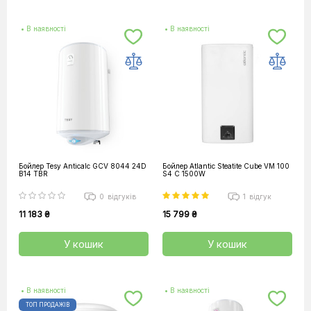
• В наявності
• В наявності
Бойлер Tesy Anticalc GCV 8044 24D
Бойлер Atlantic Steatite Cube VM 100
B14 TBR
S4 C 1500W
0
відгуків
1
відгук
11 183 ₴
15 799 ₴
У кошик
У кошик
• В наявності
• В наявності
ТОП ПРОДАЖІВ