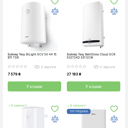
Бойлер Tesy BiLight GCV 50 44 15
Бойлер Tesy BelliSlimo Cloud GCR
B11 TSR
502724D E31 ECW
0
відгуків
0
відгуків
7 579 ₴
27 183 ₴
У кошик
У кошик
• В наявності
• В наявності
ТОП ПРОДАЖІВ