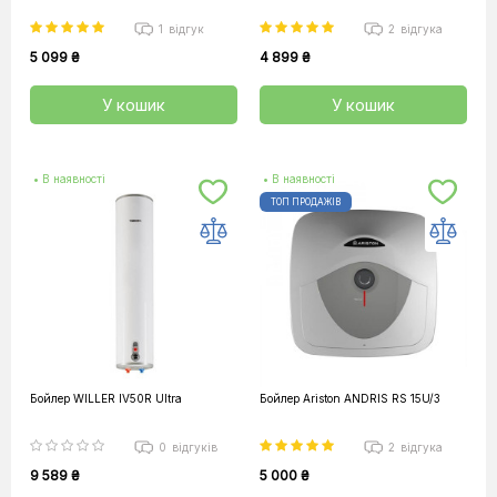
1
відгук
2
відгука
5 099 ₴
4 899 ₴
У кошик
У кошик
• В наявності
• В наявності
ТОП ПРОДАЖІВ
Бойлер WILLER IV50R Ultra
Бойлер Ariston ANDRIS RS 15U/3
0
відгуків
2
відгука
9 589 ₴
5 000 ₴