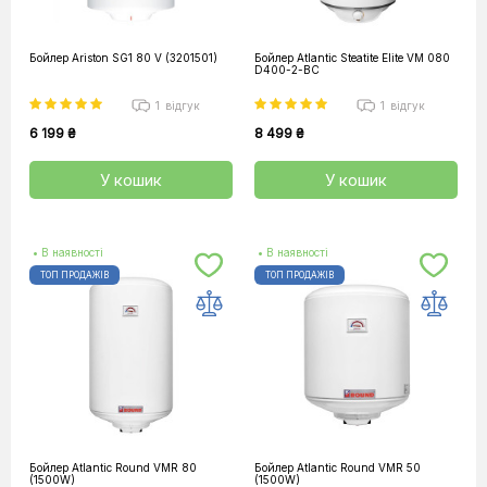
Бойлер Ariston SG1 80 V (3201501)
Бойлер Atlantic Steatite Elite VM 080
D400-2-BC
1
відгук
1
відгук
6 199 ₴
8 499 ₴
У кошик
У кошик
• В наявності
• В наявності
ТОП ПРОДАЖІВ
ТОП ПРОДАЖІВ
Бойлер Atlantic Round VMR 80
Бойлер Atlantic Round VMR 50
(1500W)
(1500W)