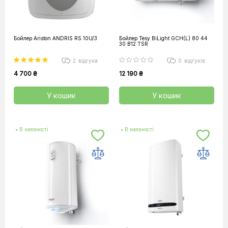
Бойлер Ariston ANDRIS RS 10U/3
Бойлер Tesy BiLight GCH(L) 80 44
30 B12 TSR
2
відгука
0
відгуків
4 700 ₴
12 190 ₴
У кошик
У кошик
• В наявності
• В наявності