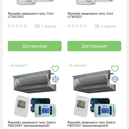
Фанкойл канального типу Clint
Фанкойл канального типу Clint
UTW233EC
UTW93EC
0
відгуків
0
відгуків
Детальніше
Детальніше
• В наявності
• В наявності
Фанкойл канального типу Daikin
Фанкойл канального типу Daikin
FWD08AT (високонапорний)
FWD10AT (високонапорний)