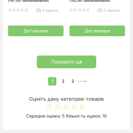
FIW73AP (високонапорний)
FIW23AP (високонапорний)
0
відгуків
0
відгуків
Детальніше
Детальніше
Показати щё
1
2
3
Оцініть дану категорію товарів
Середня оцінка: 5 Кількість оцінок: 10