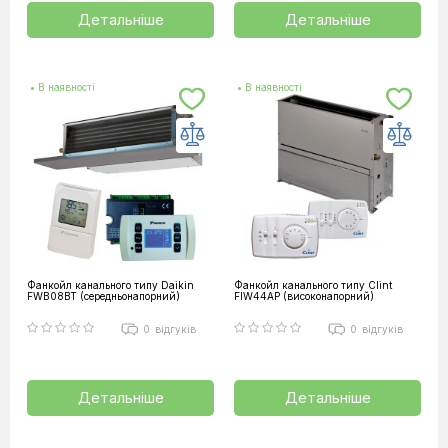
Детальніше
Детальніше
• В наявності
• В наявності
Фанкойл канального типу Daikin
Фанкойл канального типу Clint
FWB08BT (середньонапорний)
FIW44AP (високонапорний)
0
відгуків
0
відгуків
Детальніше
Детальніше