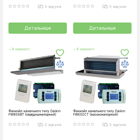
0
відгуків
0
відгуків
Детальніше
Детальніше
• В наявності
• В наявності
Фанкойл канального типу Daikin
Фанкойл канального типу Daikin
FWB06BT (середньонапорний)
FWE02CT (високонапорний)
0
відгуків
0
відгуків