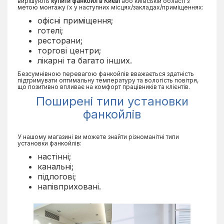
вирішують
купити фанкойл в Києві
або київській області з
метою монтажу їх у наступних місцях/закладах/приміщеннях:
офісні приміщення;
готелі;
ресторани;
торгові центри;
лікарні та багато інших.
Безсумнівною перевагою фанкойлів вважається здатність
підтримувати оптимальну температуру та вологість повітря,
що позитивно впливає на комфорт працівників та клієнтів.
Поширені типи установки
фанкойлів
У нашому магазині ви можете знайти різноманітні типи
установки фанкойлів:
настінні;
канальні;
підлогові;
напівприховані.