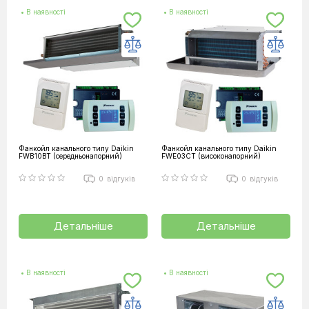
• В наявності
• В наявності
Фанкойл канального типу Daikin
Фанкойл канального типу Daikin
FWB10BT (середньонапорний)
FWE03CT (високонапорний)
0
відгуків
0
відгуків
Детальніше
Детальніше
• В наявності
• В наявності