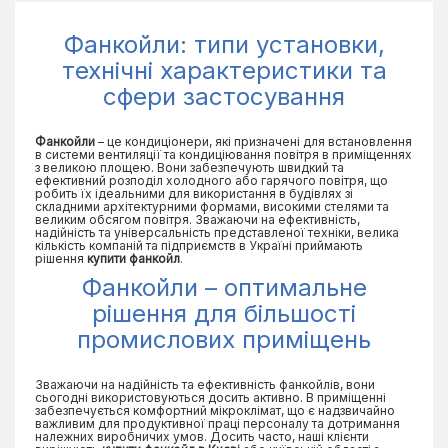
Фанкойли: типи установки,
технічні характеристики та
сфери застосування
Фанкойли
– це кондиціонери, які призначені для встановлення
в системи вентиляції та кондиціювання повітря в приміщеннях
з великою площею. Вони забезпечують швидкий та
ефективний розподіл холодного або гарячого повітря, що
робить їх ідеальними для використання в будівлях зі
складними архітектурними формами, високими стелями та
великим обсягом повітря. Зважаючи на ефективність,
надійність та універсальність представленої техніки, велика
кількість компаній та підприємств в Україні приймають
рішення
купити фанкойл
.
Фанкойли – оптимальне
рішення для більшості
промислових приміщень
Зважаючи на надійність та ефективність фанкойлів, вони
сьогодні використовуються досить активно. В приміщенні
забезпечується комфортний мікроклімат, що є надзвичайно
важливим для продуктивної праці персоналу та дотримання
належних виробничих умов. Досить часто, наші клієнти