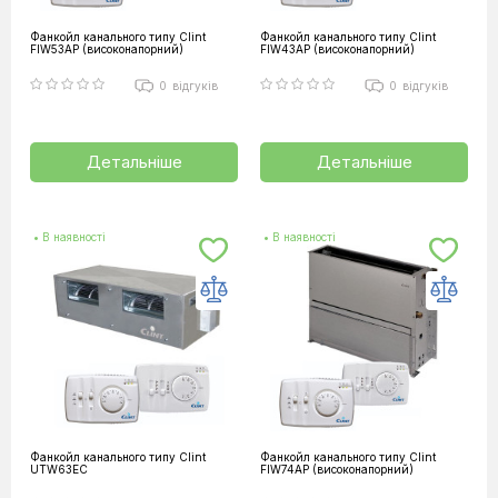
Фанкойл канального типу Clint
Фанкойл канального типу Clint
FIW53AP (високонапорний)
FIW43AP (високонапорний)
0
відгуків
0
відгуків
Детальніше
Детальніше
• В наявності
• В наявності
Фанкойл канального типу Clint
Фанкойл канального типу Clint
UTW63EC
FIW74AP (високонапорний)