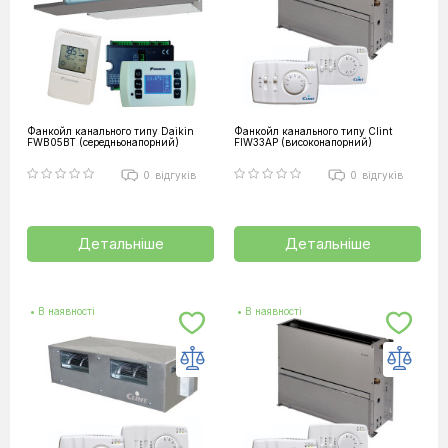
Фанкойл канального типу Daikin
Фанкойл канального типу Clint
FWB05BT (середньонапорний)
FIW33AP (високонапорний)
0
відгуків
0
відгуків
Детальніше
Детальніше
• В наявності
• В наявності