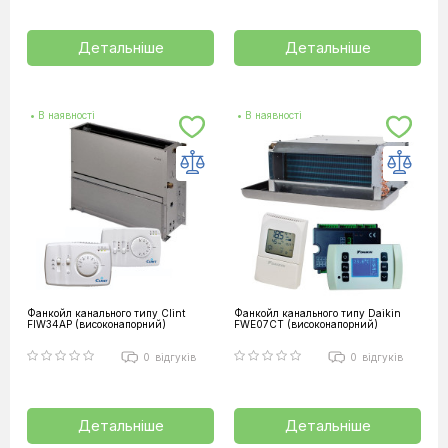
Детальніше
Детальніше
• В наявності
• В наявності
Фанкойл канального типу Clint
Фанкойл канального типу Daikin
FIW34AP (високонапорний)
FWE07CT (високонапорний)
0
відгуків
0
відгуків
Детальніше
Детальніше