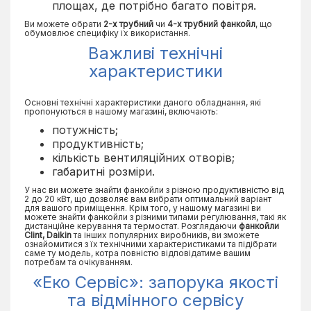
площах, де потрібно багато повітря.
Ви можете обрати
2-х трубний
чи
4-х трубний фанкойл
, що
обумовлює специфіку їх використання.
Важливі технічні
характеристики
Основні технічні характеристики даного обладнання, які
пропонуються в нашому магазині, включають:
потужність;
продуктивність;
кількість вентиляційних отворів;
габаритні розміри.
У нас ви можете знайти фанкойли з різною продуктивністю від
2 до 20 кВт, що дозволяє вам вибрати оптимальний варіант
для вашого приміщення. Крім того, у нашому магазині ви
можете знайти фанкойли з різними типами регулювання, такі як
дистанційне керування та термостат. Розглядаючи
фанкойли
Clint, Daikin
та інших популярних виробників, ви зможете
ознайомитися з їх технічними характеристиками та підібрати
саме ту модель, котра повністю відповідатиме вашим
потребам та очікуванням.
«Еко Сервіс»: запорука якості
та відмінного сервісу