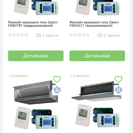
Фанкойл канального типу Daikin
Фанкойл канального типу Daikin
FWB07BT (середньонапорний)
FWE04CT (високонапорний)
0
відгуків
0
відгуків
Детальніше
Детальніше
• В наявності
• В наявності