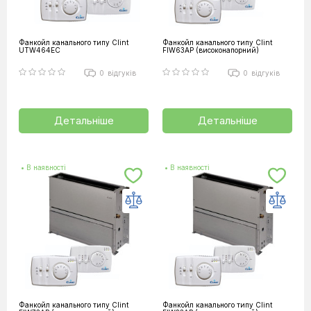
Фанкойл канального типу Clint
Фанкойл канального типу Clint
UTW464EC
FIW63AP (високонапорний)
0
відгуків
0
відгуків
Детальніше
Детальніше
• В наявності
• В наявності
Фанкойл канального типу Clint
Фанкойл канального типу Clint