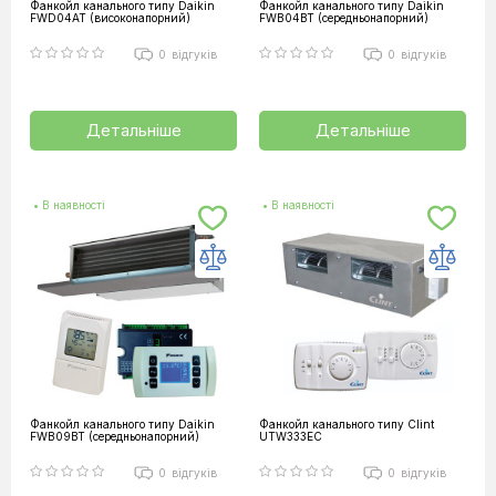
Фанкойл канального типу Daikin
Фанкойл канального типу Daikin
FWD04AT (високонапорний)
FWB04BT (середньонапорний)
0
відгуків
0
відгуків
Детальніше
Детальніше
• В наявності
• В наявності
Фанкойл канального типу Daikin
Фанкойл канального типу Clint
FWB09BT (середньонапорний)
UTW333EC
0
відгуків
0
відгуків