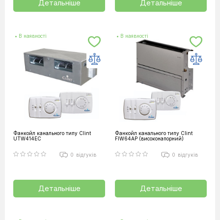
Детальніше
Детальніше
• В наявності
• В наявності
Фанкойл канального типу Clint
Фанкойл канального типу Clint
UTW414EC
FIW64AP (високонапорний)
0
відгуків
0
відгуків
Детальніше
Детальніше