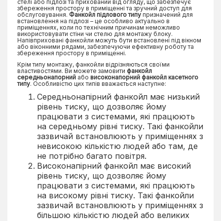
стелі або підлозі та прихований від огляду, що забезпечує
збереження простору в приміщенні та зручний доступ для
обслуговування.
Фанкойл підлового типу
призначений для
встановлення на підлозі – це особливо актуально в
приміщеннях, коли по технічним причинам неможливо
використовувати стіни чи стелю для монтажу блоку.
Напівприховані фанкойли можуть бути встановлені під вікном
або віконними рядами, забезпечуючи ефективну роботу та
збереження простору в приміщенні.
Крім типу монтажу, фанкойли відрізняються своїми
властивостями. Ви можете замовити
фанкойл
середньонапорний
або
високонапорний фанкойл касетного
типу
. Особливістю цих типів вважається наступне:
Середньонапірний фанкойл має низький
рівень тиску, що дозволяє йому
працювати з системами, які працюють
на середньому рівні тиску. Такі фанкойли
зазвичай встановлюють у приміщеннях з
невисокою кількістю людей або там, де
не потрібно багато повітря.
Високонапірний фанкойл має високий
рівень тиску, що дозволяє йому
працювати з системами, які працюють
на високому рівні тиску. Такі фанкойли
зазвичай встановлюють у приміщеннях з
більшою кількістю людей або великих