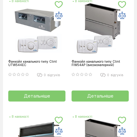
• В наявності
• В наявності
Фанкойл канального типу Clint
Фанкойл канального типу Clint
UTW544EC
FIW54AP (високонапорний)
0
відгуків
0
відгуків
Детальніше
Детальніше
• В наявності
• В наявності