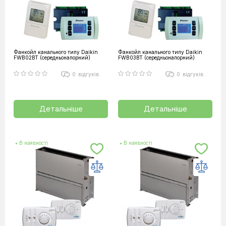
Фанкойл канального типу Daikin
Фанкойл канального типу Daikin
FWB02BT (середньонапорний)
FWB03BT (середньонапорний)
0
відгуків
0
відгуків
Детальніше
Детальніше
• В наявності
• В наявності