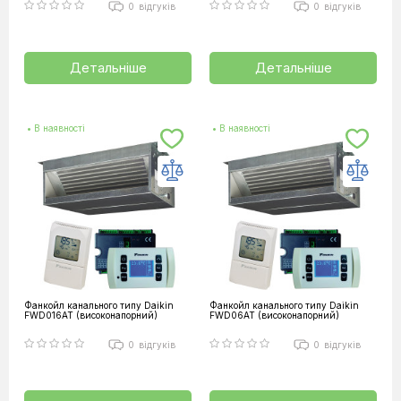
0
відгуків
0
відгуків
Детальніше
Детальніше
• В наявності
• В наявності
Фанкойл канального типу Daikin
Фанкойл канального типу Daikin
FWD016AT (високонапорний)
FWD06AT (високонапорний)
0
відгуків
0
відгуків