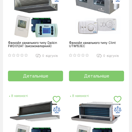
Фанкойл канального типу Daikin
Фанкойл канального типу Clint
FWD012AT (високонапорний)
UTW153EC
0
відгуків
0
відгуків
Детальніше
Детальніше
• В наявності
• В наявності