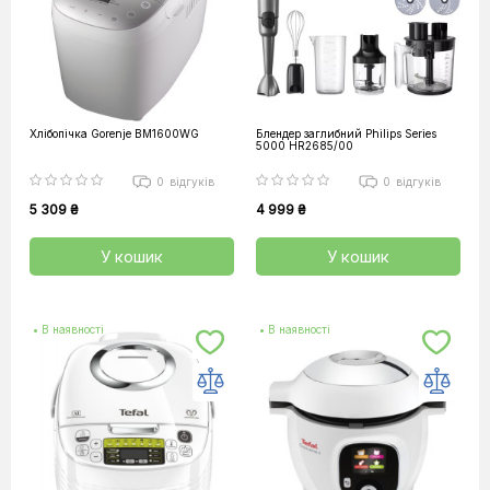
Хлібопічка Gorenje BM1600WG
Блендер заглибний Philips Series
5000 HR2685/00
0
відгуків
0
відгуків
5 309 ₴
4 999 ₴
У кошик
У кошик
• В наявності
• В наявності