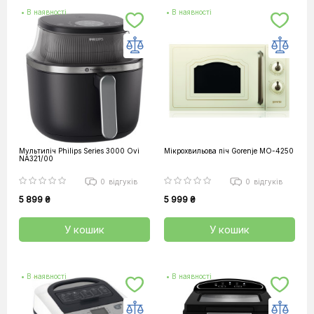
• В наявності
• В наявності
Мультипіч Philips Series 3000 Ovi
Мікрохвильова піч Gorenje MO-4250
NA321/00
0
відгуків
0
відгуків
5 899 ₴
5 999 ₴
У кошик
У кошик
• В наявності
• В наявності