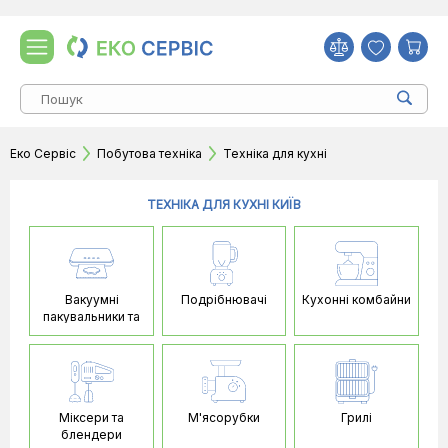
Еко Сервіс
Побутова техніка
Техніка для кухні
ТЕХНІКА ДЛЯ КУХНІ КИЇВ
Вакуумні
Подрібнювачі
Кухонні комбайни
пакувальники та
аксесуари
Міксери та
М'ясорубки
Грилі
блендери