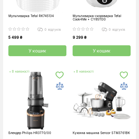
Мультиварка Tefal RK745134
Мультиварка-скороварка Tefal
Cook4Me + CY851130
0
відгуків
0
відгуків
5 499 ₴
9 299 ₴
У кошик
У кошик
• В наявності
• В наявності
Блендер Philips HR3770/00
Кухонна машина Sencor STM3761BK