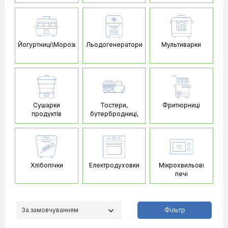
Йогуртниці\Морозивниці
Льодогенератори
Мультиварки
Сушарки
Тостери,
Фритюрниці
продуктів
бутербродниці,
вафельниці
Хлібопічки
Електродуховки
Мікрохвильові
печі
За замовчуванням
Фільтр