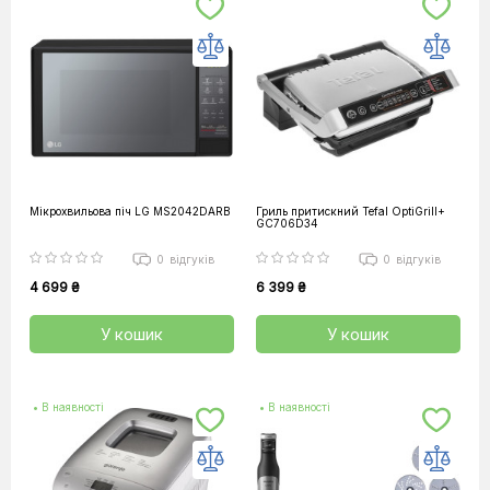
Мікрохвильова піч LG MS2042DARB
Гриль притискний Tefal OptiGrill+
GC706D34
0
відгуків
0
відгуків
4 699 ₴
6 399 ₴
У кошик
У кошик
• В наявності
• В наявності