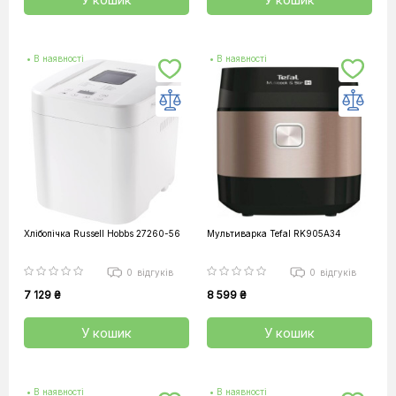
• В наявності
• В наявності
Хлібопічка Russell Hobbs 27260-56
Мультиварка Tefal RK905A34
0
відгуків
0
відгуків
7 129 ₴
8 599 ₴
У кошик
У кошик
• В наявності
• В наявності