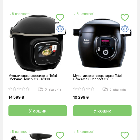
• В наявності
• В наявності
Мультиварка скороварка Tefal
Мультиварка-скороварка Tefal
Cook4me Touch CY912830
Cook4me+ Connect CY855830
0
відгуків
0
відгуків
14 599 ₴
10 299 ₴
У кошик
У кошик
• В наявності
• В наявності