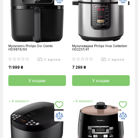
Мультипіч Philips Ovi Combi
Мультиварка Philips Viva Collection
HD9876/90
HD2237/41
0
відгуків
0
відгуків
11 999 ₴
7 299 ₴
У кошик
У кошик
• В наявності
• В наявності