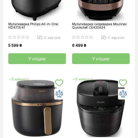
Мультиварка Philips All-in-One
Мультиварка-скороварка Moulinex
HD4713/41
Quickchef CE430A34
0
відгуків
0
відгуків
5 599 ₴
6 499 ₴
У кошик
У кошик
• В наявності
• В наявності