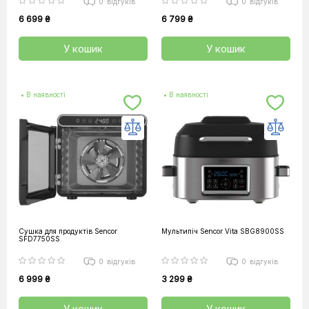
0
відгуків
0
відгуків
6 699 ₴
6 799 ₴
У кошик
У кошик
• В наявності
• В наявності
Сушка для продуктів Sencor
Мультипіч Sencor Vita SBG8900SS
SFD7750SS
0
відгуків
0
відгуків
6 999 ₴
3 299 ₴
У кошик
У кошик