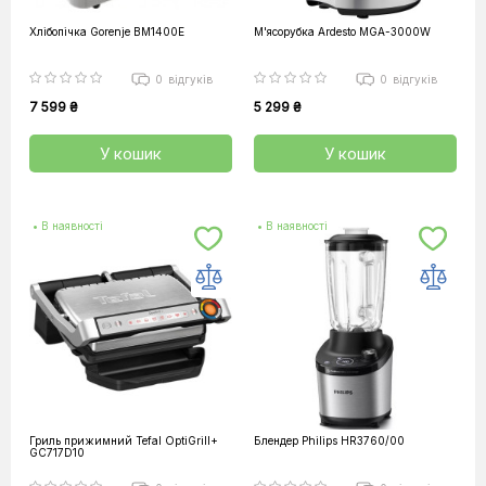
Хлібопічка Gorenje BM1400E
М'ясорубка Ardesto MGA-3000W
0
відгуків
0
відгуків
7 599 ₴
5 299 ₴
У кошик
У кошик
• В наявності
• В наявності
Гриль прижимний Tefal OptiGrill+
Блендер Philips HR3760/00
GC717D10