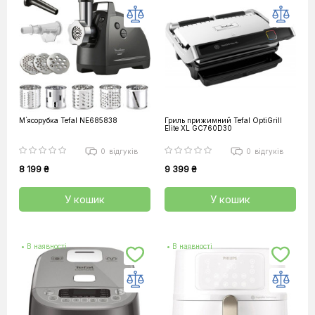
М`ясорубка Tefal NE685838
Гриль прижимний Tefal OptiGrill
Elite XL GC760D30
0
відгуків
0
відгуків
8 199 ₴
9 399 ₴
У кошик
У кошик
• В наявності
• В наявності