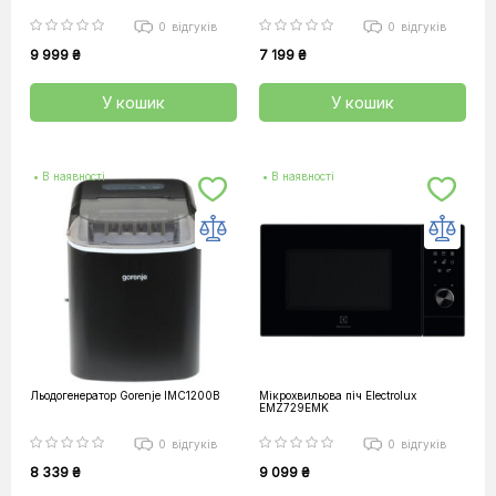
0
відгуків
0
відгуків
9 999 ₴
7 199 ₴
У кошик
У кошик
• В наявності
• В наявності
Льодогенератор Gorenje IMC1200B
Мікрохвильова піч Electrolux
EMZ729EMK
0
відгуків
0
відгуків
8 339 ₴
9 099 ₴