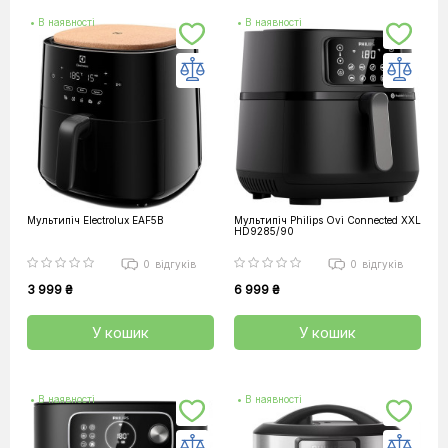
• В наявності
• В наявності
Мультипіч Electrolux EAF5B
Мультипіч Philips Ovi Connected XXL
HD9285/90
0
відгуків
0
відгуків
3 999 ₴
6 999 ₴
У кошик
У кошик
• В наявності
• В наявності