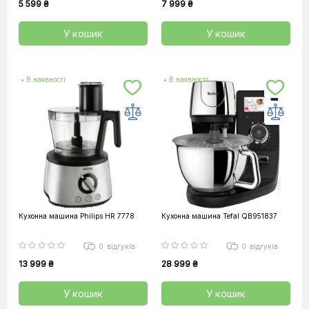
5 599 ₴
7 999 ₴
У кошик
У кошик
• В наявності
• В наявності
Кухонна машина Philips HR 7778
Кухонна машина Tefal QB951837
0
відгуків
0
відгуків
13 999 ₴
28 999 ₴
У кошик
У кошик