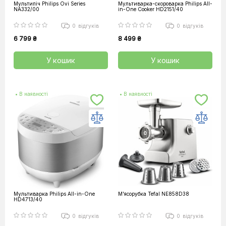
Мультипіч Philips Ovi Series
Мультиварка-скороварка Philips All-
NA332/00
in-One Cooker HD2151/40
0
відгуків
0
відгуків
6 799 ₴
8 499 ₴
У кошик
У кошик
• В наявності
• В наявності
Мультиварка Philips All-in-One
М'ясорубка Tefal NE858D38
HD4713/40
0
відгуків
0
відгуків