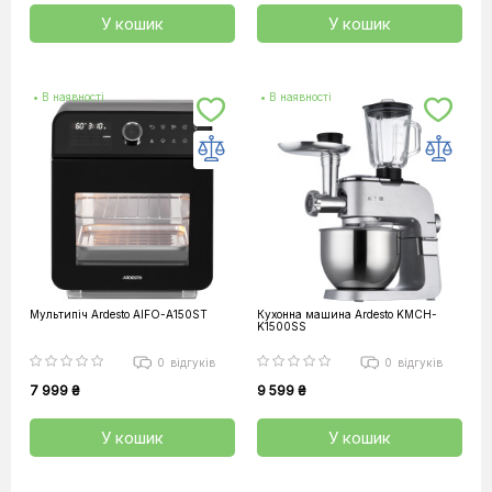
У кошик
У кошик
• В наявності
• В наявності
Мультипіч Ardesto AIFO-A150ST
Кухонна машина Ardesto KMCH-
K1500SS
0
відгуків
0
відгуків
7 999 ₴
9 599 ₴
У кошик
У кошик