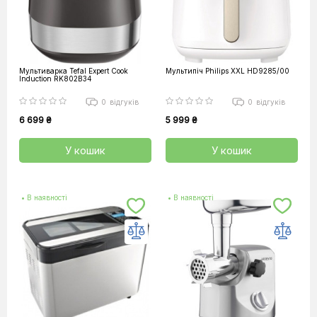
Мультиварка Tefal Expert Cook
Мультипіч Philips XXL HD9285/00
Induction RK802B34
0
відгуків
0
відгуків
6 699 ₴
5 999 ₴
У кошик
У кошик
• В наявності
• В наявності