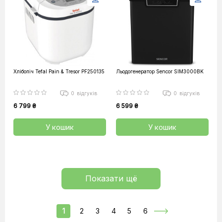
Хлібопіч Tefal Pain & Tresor PF250135
Льодогенератор Sencor SIM3000BK
0
відгуків
0
відгуків
6 799 ₴
6 599 ₴
У кошик
У кошик
Показати щё
1
2
3
4
5
6