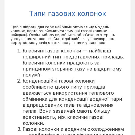
Типи газових колонок
Щоб підібрати для себе найбільш оптимальну модель
колонки, варто ознайомитися з тим,
які газові колонки
найкращі
. Окрім вибору виробника, обов’язково зверніть
увагу на тип установки. Сьогодні найбільшу популярність
серед користувачів мають наступні типи установок:
Класичні газові колонки — найбільш
поширений тип представлених приладів.
Класичні колонки працюють за
принципом згоряння газу на відкритому
полум’ї.
Конденсаційні газові колонки —
особливістю цього типу приладів
вважається використання теплового
обмінника для конденсації водяної пари
відпрацьованих газів та відновлення
тепла. Вони зазвичай мають більшу
ефективність, ніж класичні газові
колонки.
Газові колонки з водяним охолодженням