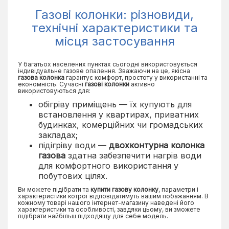
Газові колонки: різновиди,
технічні характеристики та
місця застосування
У багатьох населених пунктах сьогодні використовується
індивідуальне газове опалення. Зважаючи на це, якісна
газова колонка
гарантує комфорт, простоту у використанні та
економність. Сучасні
газові колонки
активно
використовуються для:
обігріву приміщень — їх купують для
встановлення у квартирах, приватних
будинках, комерційних чи громадських
закладах;
підігріву води —
двохконтурна
колонка
газова
здатна забезпечити нагрів води
для комфортного використання у
побутових цілях.
Ви можете підібрати та
купити газову колонку
, параметри і
характеристики котрої відповідатимуть вашим побажанням. В
кожному товарі нашого інтернет-магазину наведені його
характеристики та особливості, завдяки цьому, ви зможете
підібрати найбільш підходящу для себе модель.