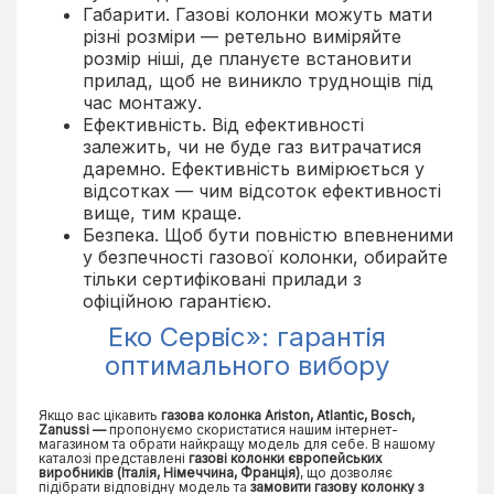
Габарити. Газові колонки можуть мати
різні розміри — ретельно виміряйте
розмір ніші, де плануєте встановити
прилад, щоб не виникло труднощів під
час монтажу.
Ефективність. Від ефективності
залежить, чи не буде газ витрачатися
даремно. Ефективність вимірюється у
відсотках — чим відсоток ефективності
вище, тим краще.
Безпека. Щоб бути повністю впевненими
у безпечності газової колонки, обирайте
тільки сертифіковані прилади з
офіційною гарантією.
Еко Сервіс»: гарантія
оптимального вибору
Якщо вас цікавить
газова колонка Ariston, Atlantic, Bosch,
Zanussi —
пропонуємо скористатися нашим інтернет-
магазином та обрати найкращу модель для себе. В нашому
каталозі представлені
газові колонки європейських
виробників (Італія, Німеччина, Франція)
, що дозволяє
підібрати відповідну модель та
замовити газову колонку з