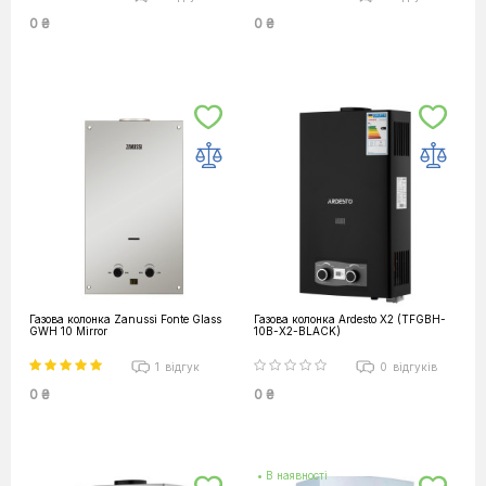
0 ₴
0 ₴
Газова колонка Zanussi Fonte Glass
Газова колонка Ardesto X2 (TFGBH-
GWH 10 Mirror
10B-X2-BLACK)
1
відгук
0
відгуків
0 ₴
0 ₴
• В наявності