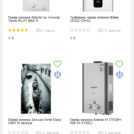
Газова колонка Atlantic by innovita
Турбована газова колонка Midea
Trento PILOT MAX 11
JSG22-12HC2
1
відгук
0
відгуків
0 ₴
0 ₴
Газова колонка Zanussi Fonte Glass
Газова колонка Ardesto X1 (TFGBH-
GWH 10 Venezia
10B-X1-STEEL)
0
відгуків
0
відгуків