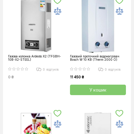
Газова колонка Ardesto X2 (TFGBH-
Газовий проточний водонагрівач
10B-X2-STEEL)
Bosch W 10 KB (Therm 2000 O)
0
відгуків
0
відгуків
0 ₴
11 450 ₴
У кошик