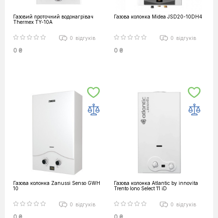
Газовий проточний водонагрівач
Газова колонка Midea JSD20-10DH4
Thermex TY-10A
0
відгуків
0
відгуків
0 ₴
0 ₴
Газова колонка Zanussi Senso GWH
Газова колонка Atlantic by innovita
10
Trento lono Select 11 iD
0
відгуків
0
відгуків
0 ₴
0 ₴