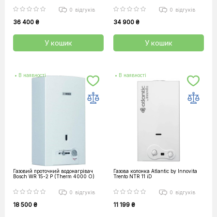
0
відгуків
0
відгуків
36 400 ₴
34 900 ₴
У кошик
У кошик
• В наявності
• В наявності
Газовий проточний водонагрівач
Газова колонка Atlantic by Innovita
Bosch WR 15-2 P (Therm 4000 O)
Trento NTR 11 iD
0
відгуків
0
відгуків
18 500 ₴
11 199 ₴