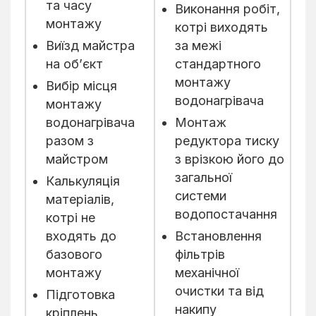
та часу
Виконання робіт,
монтажу
котрі виходять
Виїзд майстра
за межі
на об’єкт
стандартного
монтажу
Вибір місця
водонагрівача
монтажу
водонагрівача
Монтаж
разом з
редуктора тиску
майстром
з врізкою його до
загальної
Калькуляція
системи
матеріалів,
водопостачання
котрі не
входять до
Встановлення
базового
фільтрів
монтажу
механічної
очистки та від
Підготовка
накипу
кріплень