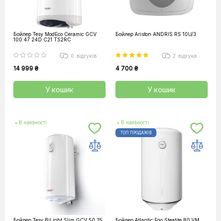
Бойлер Tesy ModEco Ceramic GCV
Бойлер Ariston ANDRIS RS 10U/3
100 47 24D C21 TS2RC
0
відгуків
2
відгука
14 999 ₴
4 700 ₴
У кошик
У кошик
• В наявності
• В наявності
ТОП ПРОДАЖІВ
Бойлер Tesy BiLight Slim GCV 50 35
Бойлер Atlantic Ego Steatite 80 VM