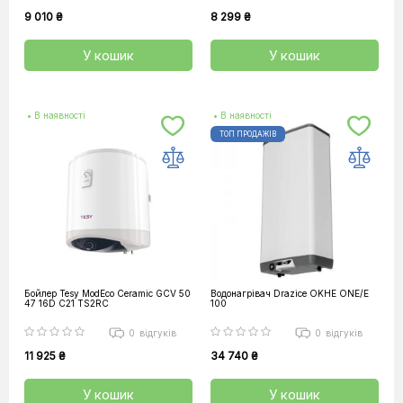
9 010 ₴
8 299 ₴
У кошик
У кошик
• В наявності
• В наявності
ТОП ПРОДАЖІВ
Бойлер Tesy ModEco Ceramic GCV 50
Водонагрівач Drazice OKHE ONE/E
47 16D C21 TS2RC
100
0
відгуків
0
відгуків
11 925 ₴
34 740 ₴
У кошик
У кошик