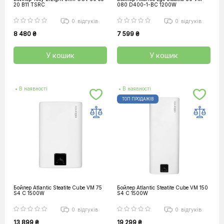
20 B11 TSRC
080 D400-1-BC 1200W
0
відгуків
0
відгуків
8 480 ₴
7 599 ₴
У кошик
У кошик
• В наявності
• В наявності
ТОП ПРОДАЖІВ
Бойлер Atlantic Steatite Cube VM 75
Бойлер Atlantic Steatite Cube VM 150
S4 C 1500W
S4 C 1500W
0
відгуків
0
відгуків
13 899 ₴
19 299 ₴