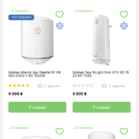
• В наявності
• В наявності
ТОП ПРОДАЖІВ
Бойлер Atlantic Ego Steatite 50 VM
Бойлер Tesy BiLight Slim GCV 80 35
050 D400-1-BC 1200W
20 B11 TSRC
2
відгука
0
відгуків
6 999 ₴
9 805 ₴
У кошик
У кошик
• В наявності
• В наявності