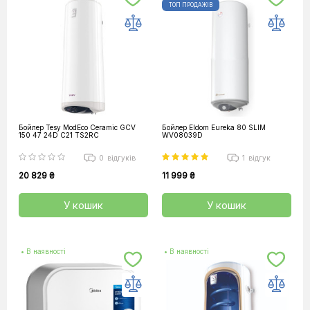
ТОП ПРОДАЖІВ
Бойлер Tesy ModEco Ceramic GCV
Бойлер Eldom Eureka 80 SLIM
150 47 24D C21 TS2RC
WV08039D
0
відгуків
1
відгук
20 829 ₴
11 999 ₴
У кошик
У кошик
• В наявності
• В наявності