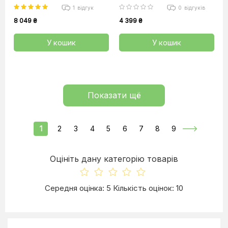
1
відгук
0
відгуків
8 049 ₴
4 399 ₴
У кошик
У кошик
Показати щё
1
2
3
4
5
6
7
8
9
Оцініть дану категорію товарів
Середня оцінка: 5 Кількість оцінок: 10