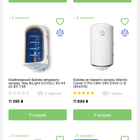
• В наявності
• В наявності
Комбінований бойлер непрямого
Бойлер не прямого нагріву Atlantic
нагріву Tesy BiLight GCVS(L) 80 44
Combi O'Pro CWH 080 D400-2-B
20 B11 TSR
(854019)
0
відгуків
1
відгук
11 395 ₴
11 899 ₴
У кошик
У кошик
• В наявності
• В наявності