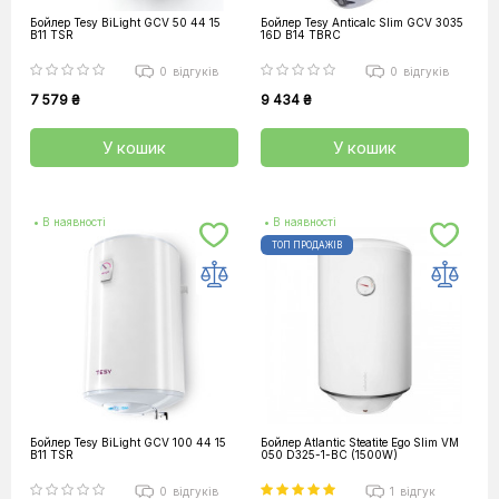
Бойлер Tesy BiLight GCV 50 44 15
Бойлер Tesy Anticalc Slim GCV 3035
B11 TSR
16D B14 TBRC
0
відгуків
0
відгуків
7 579 ₴
9 434 ₴
У кошик
У кошик
• В наявності
• В наявності
ТОП ПРОДАЖІВ
Бойлер Tesy BiLight GCV 100 44 15
Бойлер Atlantic Steatite Ego Slim VM
B11 TSR
050 D325-1-BC (1500W)
0
відгуків
1
відгук