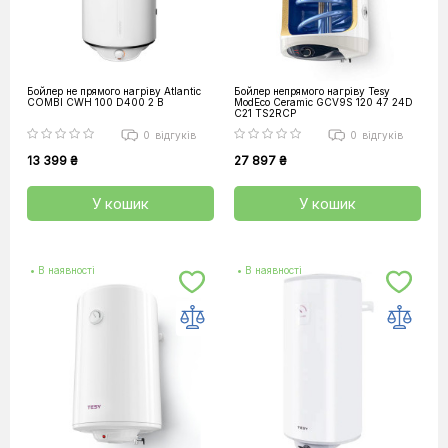
Бойлер не прямого нагріву Atlantic
Бойлер непрямого нагріву Tesy
COMBI CWH 100 D400 2 B
ModEco Ceramic GCV9S 120 47 24D
C21 TS2RCP
0
відгуків
0
відгуків
13 399 ₴
27 897 ₴
У кошик
У кошик
• В наявності
• В наявності