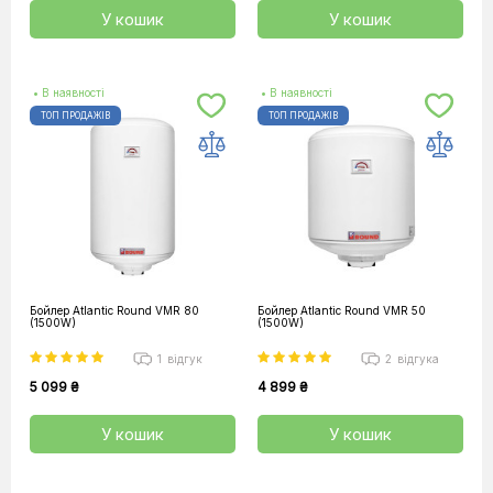
У кошик
У кошик
• В наявності
• В наявності
ТОП ПРОДАЖІВ
ТОП ПРОДАЖІВ
Бойлер Atlantic Round VMR 80
Бойлер Atlantic Round VMR 50
(1500W)
(1500W)
1
відгук
2
відгука
5 099 ₴
4 899 ₴
У кошик
У кошик