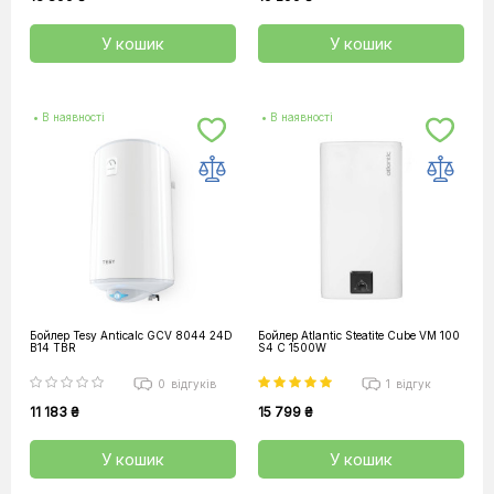
У кошик
У кошик
• В наявності
• В наявності
Бойлер Tesy Anticalc GCV 8044 24D
Бойлер Atlantic Steatite Cube VM 100
B14 TBR
S4 C 1500W
0
відгуків
1
відгук
11 183 ₴
15 799 ₴
У кошик
У кошик