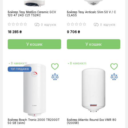
Бойлер Tesy ModEco Ceramic GCV
Бойлер Tesy Anticalc Slim 50 V / С
120 47 24D C21 TS2RC
CLASS
0
відгуків
0
відгуків
18 285 ₴
9 706 ₴
У кошик
У кошик
• В наявності
• В наявності
ТОП ПРОДАЖІВ
Бойлер Bosch Tronic 2000 TR2000T
Бойлер Atlantic Round Eco VMR 80
50 SB (slim)
(1200W)