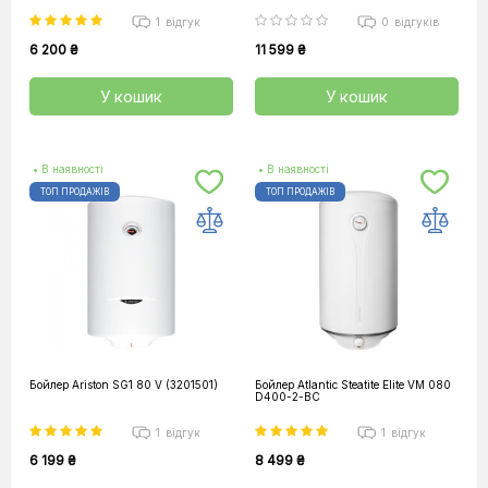
1
відгук
0
відгуків
6 200 ₴
11 599 ₴
У кошик
У кошик
• В наявності
• В наявності
ТОП ПРОДАЖІВ
ТОП ПРОДАЖІВ
Бойлер Ariston SG1 80 V (3201501)
Бойлер Atlantic Steatite Elite VM 080
D400-2-BC
1
відгук
1
відгук
6 199 ₴
8 499 ₴