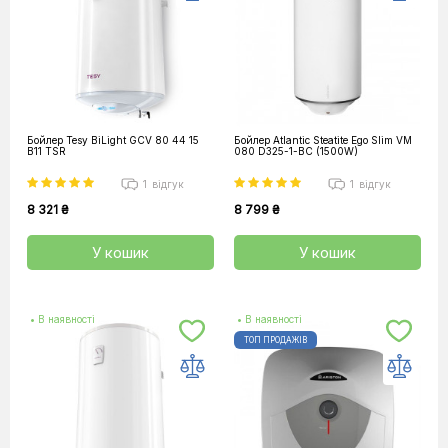
Бойлер Tesy BiLight GCV 80 44 15
Бойлер Atlantic Steatite Ego Slim VM
B11 TSR
080 D325-1-BC (1500W)
1
відгук
1
відгук
8 321 ₴
8 799 ₴
У кошик
У кошик
• В наявності
• В наявності
ТОП ПРОДАЖІВ