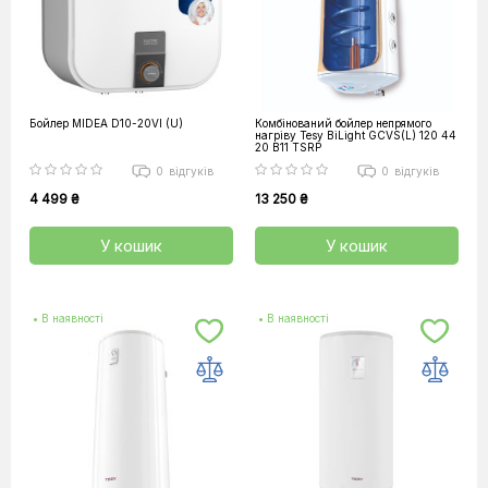
Бойлер MIDEA D10-20VI (U)
Комбінований бойлер непрямого
нагріву Tesy BiLight GCVS(L) 120 44
20 B11 TSRP
0
відгуків
0
відгуків
4 499 ₴
13 250 ₴
У кошик
У кошик
• В наявності
• В наявності