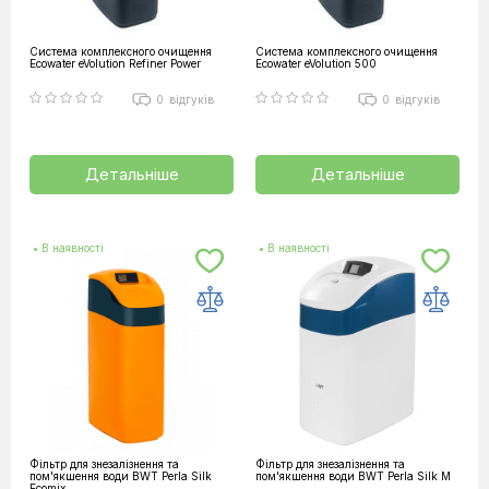
Система комплексного очищення
Система комплексного очищення
Ecowater eVolution Refiner Power
Ecowater eVolution 500
0
відгуків
0
відгуків
Детальніше
Детальніше
• В наявності
• В наявності
Фільтр для знезалізнення та
Фільтр для знезалізнення та
пом'якшення води BWT Perla Silk
пом'якшення води BWT Perla Silk M
Ecomix