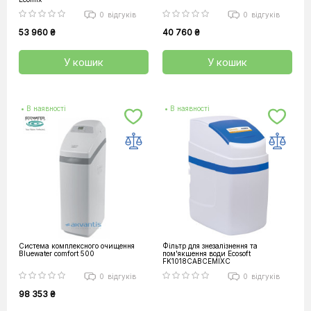
0
відгуків
0
відгуків
53 960 ₴
40 760 ₴
У кошик
У кошик
• В наявності
• В наявності
Система комплексного очищення
Фільтр для знезалізнення та
Bluewater comfort 500
пом'якшення води Ecosoft
FK1018CABCEMIXC
0
відгуків
0
відгуків
98 353 ₴