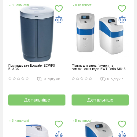
• В наявності
• В наявності
Пом'якшувач Ecowater ECWFS
Фільтр для знезалізнення та
BLACK
пом'якшення води BWT Perla Silk S
0
відгуків
0
відгуків
Детальніше
Детальніше
• В наявності
• В наявності