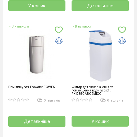
У кошик
Детальніше
• В наявності
• В наявності
Пом'якшувач Ecowater ECWFS
Фільтр для знезалізнення та
пом'якшення води Ecosoft
FK1235CABCEMIXC
0
відгуків
0
відгуків
Детальніше
У кошик