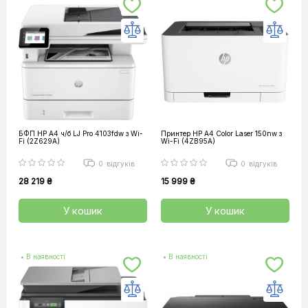
БФП HP А4 ч/б LJ Pro 4103fdw з Wi-
Принтер HP А4 Color Laser 150nw з
Fi (2Z629A)
Wi-Fi (4ZB95A)
0
відгуків
0
відгуків
28 219 ₴
15 999 ₴
У кошик
У кошик
• В наявності
• В наявності