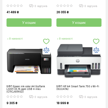
0
відгуків
0
відгуків
41 489 ₴
26 055 ₴
У кошик
У кошик
• В наявності
• В наявності
БФП Epson ink color A4 EcoTank
БФП HP A4 Smart Tank 750 з Wi-Fi
L3201 33_15 ppm USB 4 inks
(6UU47A)
(C11CJ69402)
0
відгуків
0
відгуків
9 305 ₴
18 999 ₴