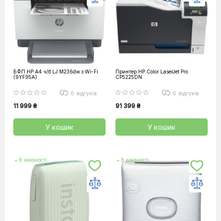
БФП HP А4 ч/б LJ M236dw з Wi-Fi
Принтер HP Color LaserJet Pro
(9YF95A)
CP5225DN
0
відгуків
0
відгуків
11 999 ₴
91 399 ₴
У кошик
У кошик
• В наявності
• В наявності