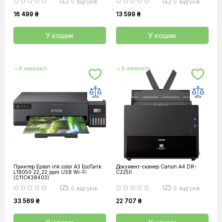
0
відгуків
0
відгуків
16 499 ₴
13 599 ₴
У кошик
У кошик
• В наявності
• В наявності
Принтер Epson ink color A3 EcoTank
Документ-сканер Canon А4 DR-
L18050 22_22 ppm USB Wi-Fi
C225II
(C11CK38403)
0
відгуків
0
відгуків
33 569 ₴
22 707 ₴