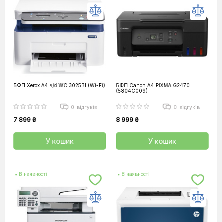
БФП Xerox А4 ч/б WC 3025BI (Wi-Fi)
БФП Canon А4 PIXMA G2470
(5804C009)
0
відгуків
0
відгуків
7 899 ₴
8 999 ₴
У кошик
У кошик
• В наявності
• В наявності