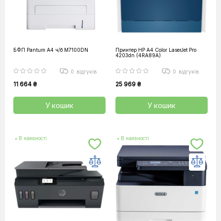
БФП Pantum A4 ч/б M7100DN
Принтер HP А4 Color LaserJet Pro
4203dn (4RA89A)
0
відгуків
0
відгуків
11 664 ₴
25 969 ₴
У кошик
У кошик
• В наявності
• В наявності