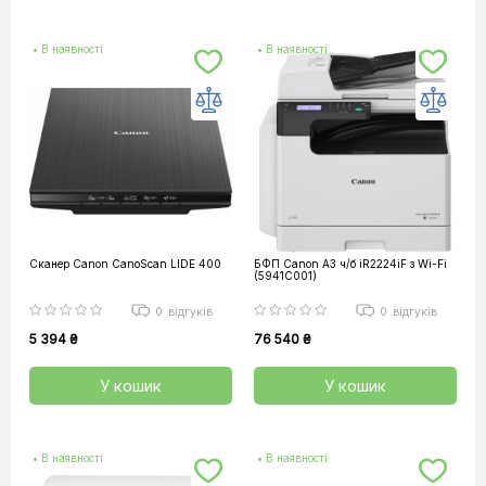
• В наявності
• В наявності
Сканер Canon CanoScan LIDE 400
БФП Canon А3 ч/б iR2224iF з Wi-Fi
(5941C001)
0
відгуків
0
відгуків
5 394 ₴
76 540 ₴
У кошик
У кошик
• В наявності
• В наявності