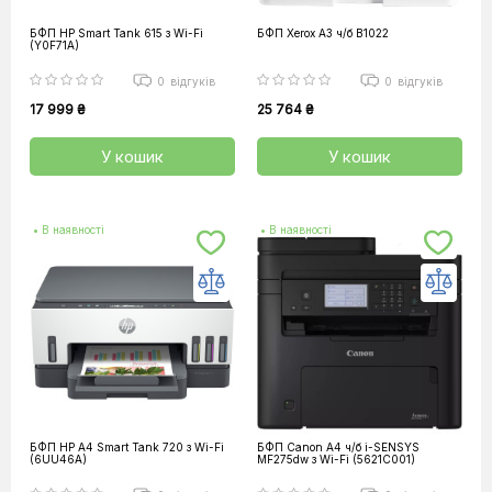
БФП HP Smart Tank 615 з Wi-Fi
БФП Xerox A3 ч/б B1022
(Y0F71A)
0
відгуків
0
відгуків
17 999 ₴
25 764 ₴
У кошик
У кошик
• В наявності
• В наявності
БФП HP A4 Smart Tank 720 з Wi-Fi
БФП Canon А4 ч/б i-SENSYS
(6UU46A)
MF275dw з Wi-Fi (5621C001)