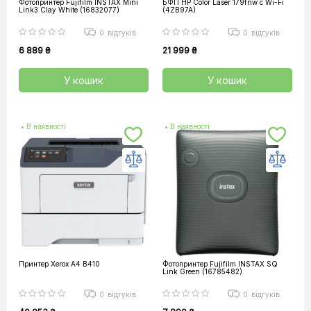
Фотопринтер Fujifilm INSTAX Mini
БФП HP Color Laser 179fnw с Wi-Fi
Link3 Clay White (16832077)
(4ZB97A)
0
відгуків
0
відгуків
6 889 ₴
21 999 ₴
У кошик
У кошик
• В наявності
• В наявності
Принтер Xerox А4 B410
Фотопринтер Fujifilm INSTAX SQ
Link Green (16785482)
0
відгуків
0
відгуків