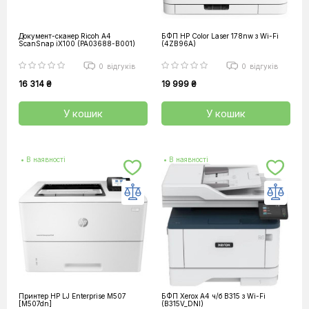
Документ-сканер Ricoh A4
БФП HP Color Laser 178nw з Wi-Fi
ScanSnap iX100 (PA03688-B001)
(4ZB96A)
0
відгуків
0
відгуків
16 314 ₴
19 999 ₴
У кошик
У кошик
• В наявності
• В наявності
Принтер HP LJ Enterprise M507
БФП Xerox А4 ч/б B315 з Wi-Fi
[M507dn]
(B315V_DNI)