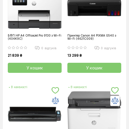
БФП HP A4 OfficeJet Pro 9130 з Wi-Fi
Принтер Canon А4 PIXMA G540 з
(404K9C)
Wi-Fi (4621C009)
0
відгуків
0
відгуків
21 839 ₴
13 299 ₴
У кошик
У кошик
• В наявності
• В наявності