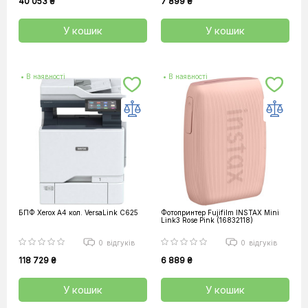
40 053 ₴
7 899 ₴
У кошик
У кошик
• В наявності
• В наявності
БПФ Xerox А4 кол. VersaLink C625
Фотопринтер Fujifilm INSTAX Mini
Link3 Rose Pink (16832118)
0
відгуків
0
відгуків
118 729 ₴
6 889 ₴
У кошик
У кошик