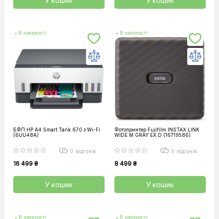
У кошик
У кошик
• В наявності
• В наявності
БФП HP A4 Smart Tank 670 з Wi-Fi
Фотопринтер Fujifilm INSTAX LINK
(6UU48A)
WIDE M GRAY EX D (16719586)
0
відгуків
0
відгуків
16 499 ₴
8 499 ₴
У кошик
У кошик
• В наявності
• В наявності