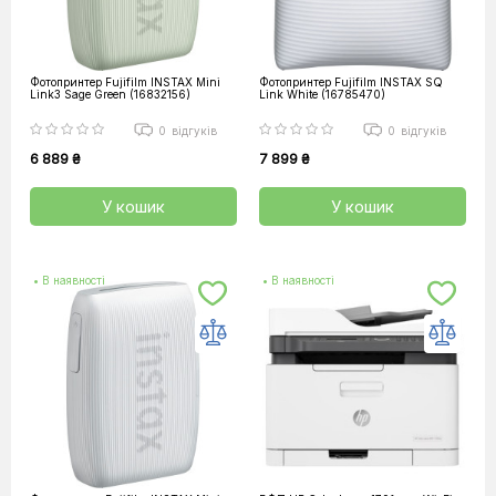
Фотопринтер Fujifilm INSTAX Mini
Фотопринтер Fujifilm INSTAX SQ
Link3 Sage Green (16832156)
Link White (16785470)
0
відгуків
0
відгуків
6 889 ₴
7 899 ₴
У кошик
У кошик
• В наявності
• В наявності