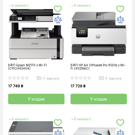
• В наявності
• В наявності
БФП Epson M2170 з WI-FI
БФП HP A4 OfficeJet Pro 9120b з Wi-
(C11CH43404)
Fi (4V2N8C)
0
відгуків
0
відгуків
17 749 ₴
17 729 ₴
У кошик
У кошик
• В наявності
• В наявності