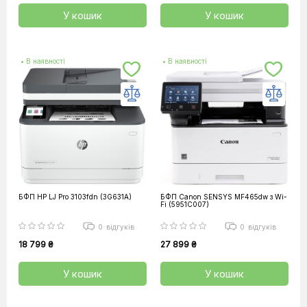
У кошик
У кошик
• В наявності
• В наявності
БФП HP LJ Pro 3103fdn (3G631A)
БФП Canon SENSYS MF465dw з Wi-
Fi (5951C007)
0
відгуків
0
відгуків
18 799 ₴
27 899 ₴
У кошик
У кошик