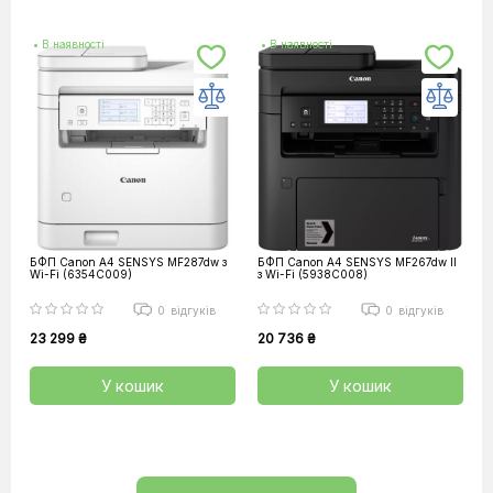
• В наявності
• В наявності
БФП Canon А4 SENSYS MF287dw з
БФП Canon А4 SENSYS MF267dw II
Wi-Fi (6354C009)
з Wi-Fi (5938C008)
0
відгуків
0
відгуків
23 299 ₴
20 736 ₴
У кошик
У кошик