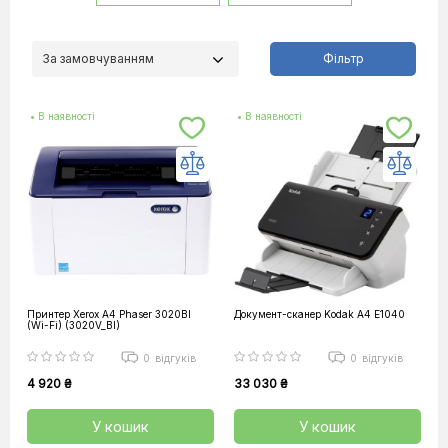
ручки і 3D-
ферезери
За замовчуванням
Фільтр
• В наявності
• В наявності
Принтер Xerox А4 Phaser 3020BI
Документ-сканер Kodak А4 E1040
(Wi-Fi) (3020V_BI)
0
відгуків
0
відгуків
4 920 ₴
33 030 ₴
У кошик
У кошик