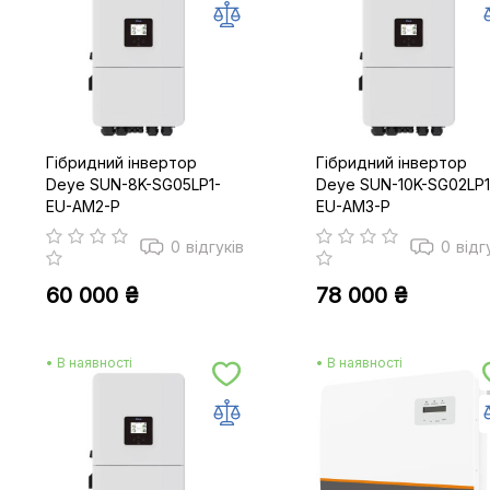
Гібридний інвертор
Гібридний інвертор
Deye SUN-8K-SG05LP1-
Deye SUN-10K-SG02LP1
EU-AM2-P
EU-AM3-P
0
відгуків
0
відг
60 000 ₴
78 000 ₴
• В наявності
• В наявності