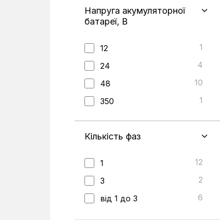
3
Мережевий інвертор
Напруга акумуляторної
1
Система накопления
батареї, В
энергии
1
12
4
24
10
48
1
350
1
450
Кількість фаз
12
1
2
3
6
від 1 до 3