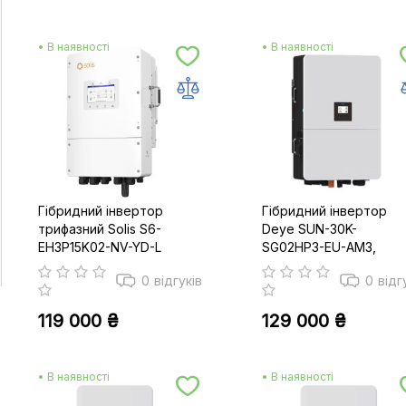
• В наявності
• В наявності
Гібридний інвертор
Гібридний інвертор
трифазний Solis S6-
Deye SUN-30K-
EH3P15K02-NV-YD-L
SG02HP3-EU-AM3,
30kW
0
відгуків
0
відг
119 000 ₴
129 000 ₴
• В наявності
• В наявності