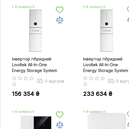
• В наявності
• В наявності
Інвертор гібридний
Інвертор гібридний
Livoltek All-In-One
Livoltek All-In-One
Energy Storage System
Energy Storage System
ESS 5/5 kWth
ESS 5/10 kWth
0
відгуків
0
відг
156 354 ₴
233 634 ₴
• В наявності
• В наявності