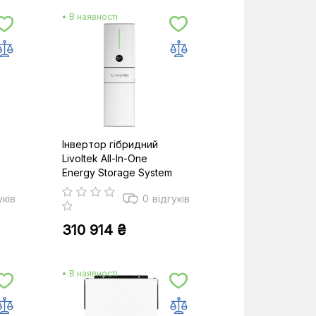
• В наявності
Інвертор гібридний
Livoltek All-In-One
Energy Storage System
ESS 5/15 kWth
уків
0
відгуків
310 914 ₴
• В наявності