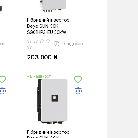
й
Гібридний інвертор
Deye SUN-50K-
SG01HP3-EU 50kW
уків
0
відгуків
203 000 ₴
• В наявності
й
Гібридний інвертор