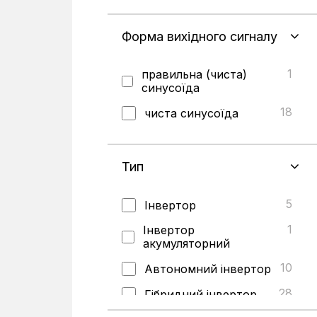
Форма вихідного сигналу
1
правильна (чиста)
синусоїда
18
чиста синусоїда
Тип
5
Інвертор
1
Інвертор
акумуляторний
10
Автономний інвертор
28
Гібридний інвертор