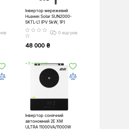
Інвертор мережевий
Huawei Solar SUN2000-
5KTL-L1 (PV 5kW, 1P)
уків
0
відгуків
48 000 ₴
• В наявності
Інвертор сонячний
автономний 2E XM
ULTRA 11000VA/11000W