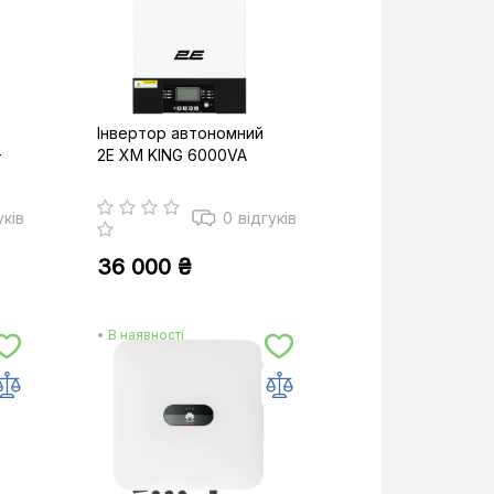
Інвертор автономний
-
2E XM KING 6000VA
уків
0
відгуків
36 000 ₴
• В наявності