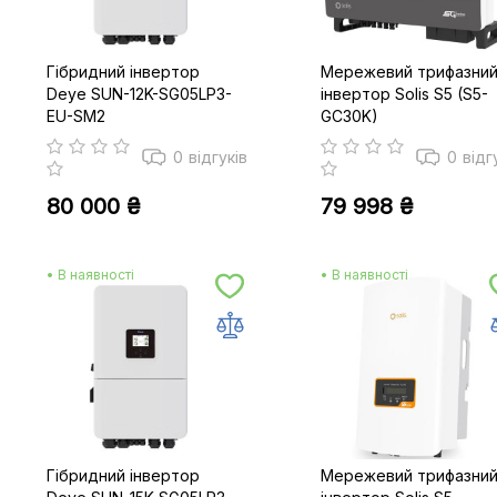
Гібридний інвертор
Мережевий трифазни
Deye SUN-12K-SG05LP3-
інвертор Solis S5 (S5-
EU-SM2
GC30K)
0
відгуків
0
відг
80 000 ₴
79 998 ₴
• В наявності
• В наявності
Гібридний інвертор
Мережевий трифазни