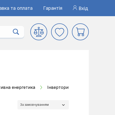
авка та оплата
Гарантія
Вхід
тивна енергетика
Інвертори
За замовчуванням