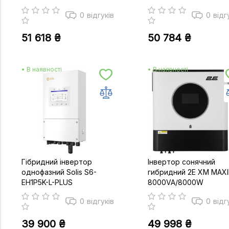
0
відгуків
0
відг
51 618 ₴
50 784 ₴
• В наявності
• В наявності
Гібридний інвертор
Інвертор сонячний
однофазний Solis S6-
гибридний 2E XM MAXI
EH1P5K-L-PLUS
8000VA/8000W
0
відгуків
0
відг
39 900 ₴
49 998 ₴