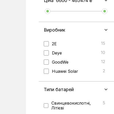
Ціна
6600
-
465474
₴
Виробник
15
2E
10
Deye
12
GoodWe
2
Huawei Solar
5
Livoltek
1
Типи батарей
Ryobi
7
Solis
5
Свинцевокислотні,
1
Tervix
Літієві