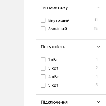
Тип монтажу
11
Внутрішній
18
Зовнішній
Потужність
1
1 кВт
2
3 кВт
1
4 кВт
3
5 кВт
3
6 кВт
4
Підключення
8 кВт