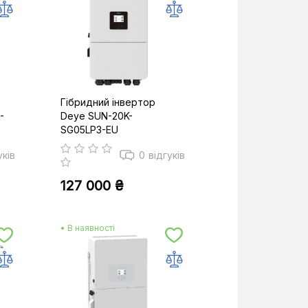
Гібридний інвертор
-
Deye SUN-20K-
SG05LP3-EU
уків
0
відгуків
127 000 ₴
• В наявності