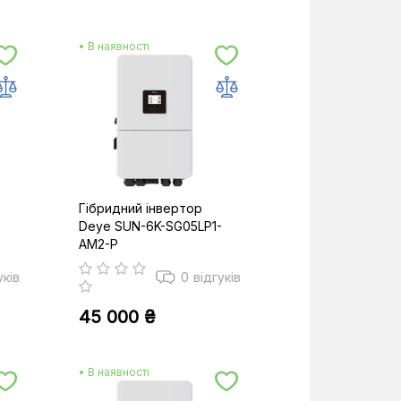
• В наявності
Гібридний інвертор
Deye SUN-6K-SG05LP1-
AM2-P
уків
0
відгуків
45 000 ₴
• В наявності