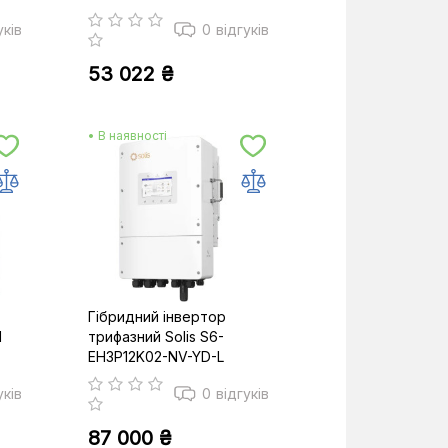
уків
0
відгуків
53 022 ₴
• В наявності
Гібридний інвертор
I
трифазний Solis S6-
EH3P12K02-NV-YD-L
уків
0
відгуків
87 000 ₴