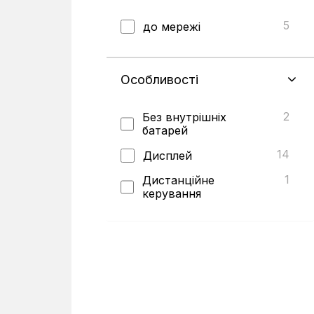
2
11 кВт
5
до мережі
1
12 кВт
1
15 кВт
Особливості
2
Без внутрішніх
батарей
14
Дисплей
1
Дистанційне
керування
1
Підтримка 1-3-фазної
конфігурації
1
Підтримка додаткових
батарей
2
Підтримка
зовнішнього