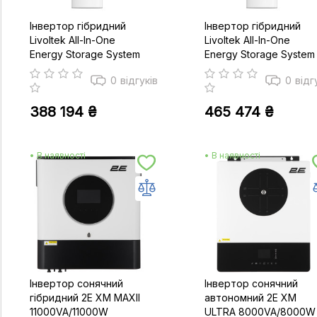
Інвертор гібридний
Інвертор гібридний
Livoltek All-In-One
Livoltek All-In-One
Energy Storage System
Energy Storage System
ESS 5/20 kWth
ESS 5/25 kWth
0
відгуків
0
відг
388 194 ₴
465 474 ₴
• В наявності
• В наявності
Інвертор сонячний
Інвертор сонячний
гібридний 2E XM MAXII
автономний 2E XM
11000VA/11000W
ULTRA 8000VA/8000W