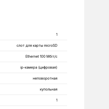
1
слот для карты microSD
Ethernet 100 Мбіт/с
ip-камера (цифровая)
неповоротная
купольная
1