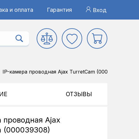
ка и оплата
Гарантия
Вход
IP-камера проводная Ajax TurretCam (000039308)
ИЕ
ОТЗЫВЫ
 проводная Ajax
m (000039308)