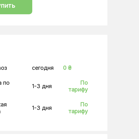
упить
воз
сегодня
0 ₴
а по
По
1-3 дня
тарифу
кая
По
1-3 дня
а
тарифу