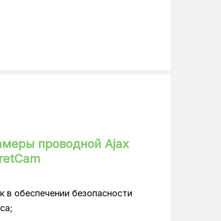
захист відео JetSparrow
1
5 Мп
2880x1620
CMOS-сенсор
25
4
амеры проводной Ajax
rretCam
H.265, H.264
зпізнавання транспортного засоб
 в обеспечении безопасности
496
са;