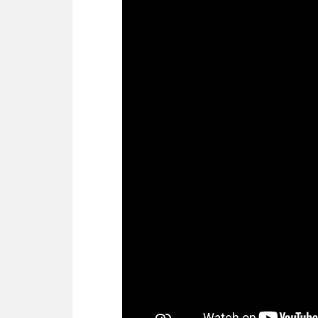
Защита
Материал
Относительная влажность
Питание
Поддержка PoE
Размер
Температура рабочая
Цвет