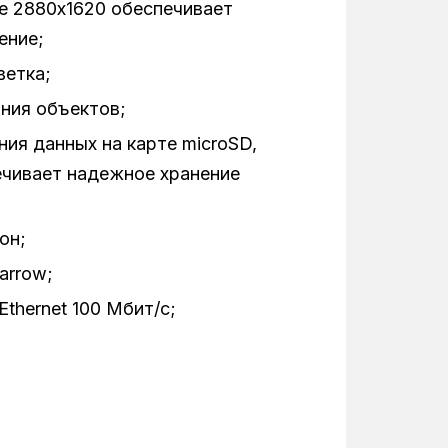
е 2880x1620 обеспечивает
IP65
ение;
металл
ветка;
90
ния объектов;
ия данных на карте microSD,
12В/1А
ечивает надежное хранение
1
103 × 98 × 98
он;
arrow;
від −25 °C до +40 °C
thernet 100 Мбит/с;
белый