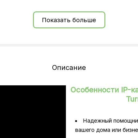
Показать больше
Описание
Особенности IP-к
Tu
TWDR, детекція людини, детекція тварини, ро
Надежный помощник
вашего дома или бизне