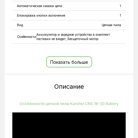
Автоматическая смазка цепи
1
Блокировка кнопки включения
1
Вид
Цепная пила
Аккумулятор и зарядное устройство в комплект
Особенности
поставки не входят, Бесщеточный мотор
Скорость вращения цепи
10
Тип
Аккумуляторные
Показать больше
Вес
3.2
Объем бака для смазки
0.2
Описание
Особенности цепной пилы Karcher CNS 18-30 Battery