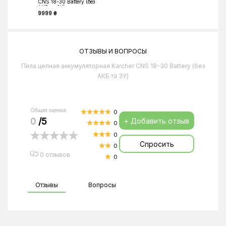
CNS 18-30 Battery (без
АКБ та ЗУ)
9999 ₴
ОТЗЫВЫ И ВОПРОСЫ
Пила цепная аккумуляторная Karcher CNS 18-30 Battery (без
АКБ та ЗУ)
Общая оценка
0
0
/5
+ Добавить отзыв
0
0
Спросить
0
0 отзывов
0
Отзывы
Вопросы