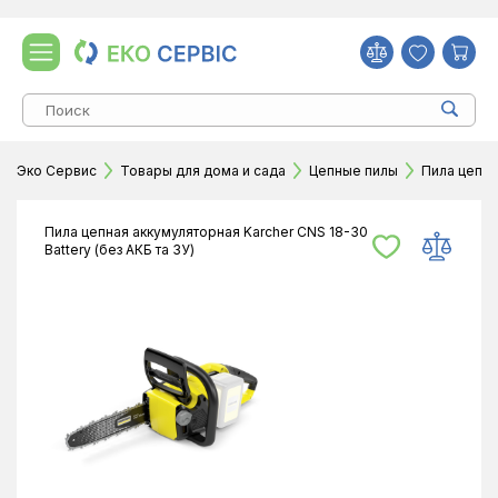
Эко Сервис
Товары для дома и сада
Цепные пилы
Пила цепна
Пила цепная аккумуляторная Karcher CNS 18-30
Battery (без АКБ та ЗУ)