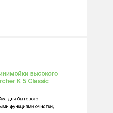
360
20
минимойка
инимойки высокого
cher K 5 Classic
йка для бытового
выми функциями очистки;