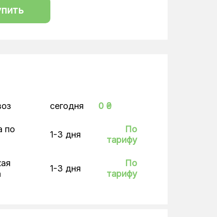
упить
воз
сегодня
0 ₴
а по
По
1-3 дня
тарифу
кая
По
1-3 дня
а
тарифу