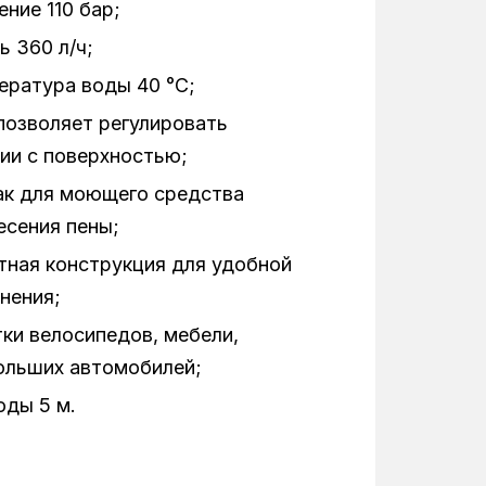
ние 110 бар;
 360 л/ч;
ература воды 40 °C;
 позволяет регулировать
ии с поверхностью;
ак для моющего средства
есения пены;
ктная конструкция для удобной
нения;
ки велосипедов, мебели,
больших автомобилей;
оды 5 м.