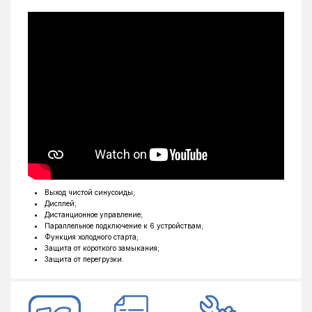
Страна производитель
Китай
Напряжение аккумуляторной батареи, В
48
Выход чистой синусоиды;
Дисплей;
Дистанционное управление;
Параллельное подключение к 6 устройствам;
Функция холодного старта;
Защита от короткого замыкания;
Защита от перегрузки.