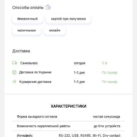
Способы оплаты
безналичный
картой при получении
наличными
онлайн
Доставка
Самовывоз
сегодня
0 ₴
Доставка по Украине
1-3 дня
По тарифу
Курьерская доставка
1-3 дня
По тарифу
ХАРАКТЕРИСТИКИ
Форма выходного сигнала
чистая синусоида
Возможность параллельной работы
до 6ти устройств
Интерфейс
RS-232, USB, RS485, Wi-Fi, Dry-contact