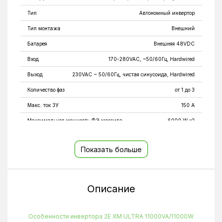
Тип
Автономный инвертор
Тип монтажа
Внешний
Батарея
Внешняя 48VDC
Вход
170-280VAC, ~50/60Гц, Hardwired
Выход
230VAC ~ 50/60Гц, чистая синусоида, Hardwired
Количество фаз
от 1 до 3
Макс. ток ЗУ
150 A
Максимальная мощность ФЭ массива
6000 W x2
Мощность
11 кВт
Показать больше
Окно МРРТ
90 VDC - 450 VDC
Вес
19.5 кг
Размеры (ШхВхГ)
440 x 553,6 x 147,4 mm
Описание
Цвет
белый с черным
Особенности
Дисплей; Функция холодного старта
Особенности инвертора 2E XM ULTRA 11000VA/11000W