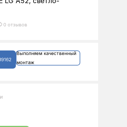
E LG A52, светло-
0 отзывов
Выполняем качественный
39162
монтаж
ии