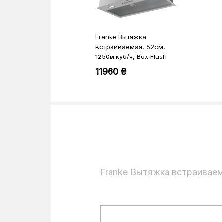
Franke Вытяжка
встраиваемая, 52см,
1250м.куб/ч, Box Flush
Basic FBFE LG A52,
11960 ₴
светло-серый
Franke Вытяжка встраиваема