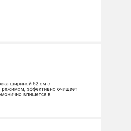
750
66
150
встраиваемая
в подвесной шкаф
світло-сірий
52
яжка шириной 52 см с
м режимом, эффективно очищает
армонично впишется в
касетний