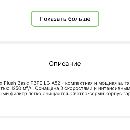
Показать больше
а
Описание
 Flush Basic FBFE LG A52 - компактная и мощная выт
тью 1250 м³/ч. Оснащена 3 скоростями и интенсивны
тный фильтр легко очищается. Светло-серый корпус г