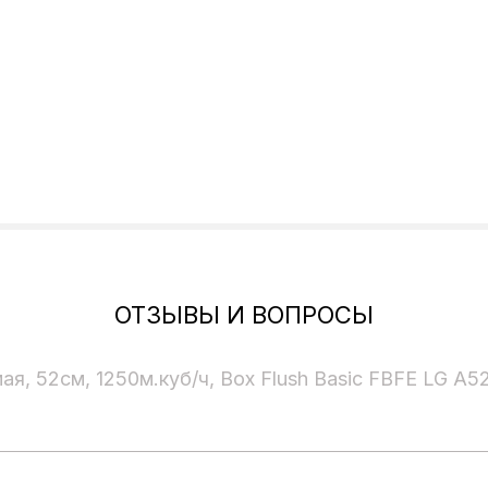
ОТЗЫВЫ И ВОПРОСЫ
я, 52см, 1250м.куб/ч, Box Flush Basic FBFE LG A5