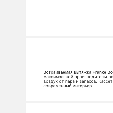
Производительность
Уровень шума
Диаметр отверстия воздуховод
Тип вытяжки
Тип монтажа
Цвет
Ширина
Встраиваемая вытяжка Franke Box
максимальной производительнос
воздух от пара и запахов. Кассе
Фильтр
современный интерьер.