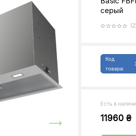
Basic FBF
серый
Код
товара:
Есть в налич
11960 ₴