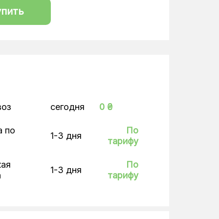
упить
воз
сегодня
0 ₴
а по
По
1-3 дня
тарифу
кая
По
1-3 дня
а
тарифу