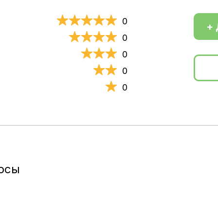
0
+ 
0
0
0
0
осы