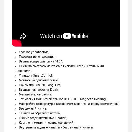
Удобное управление;
Простота использования;
Вылив возвращается на 140°;
Система быстрого монтажа с гибкими соединительными
шлангами;
Функция SmartControl;
Монтаж на одно отверстие;
Покрытие GROHE Long-Life;
Выдвижная воронка Dual;
Металлическая лейка;
Технология магнитной стыковки GROHE Magnetic Docking;
Настройка температуры вращением вентиля на корпусе смесителя;
Вращенный излив;
Защита от обратного потока;
Гибкие соединительные шланги;
Комплект металлических креплений;
Внутренние водные каналы – без свинца и никеля.