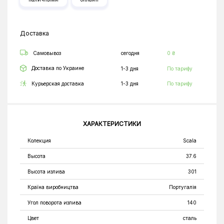
Доставка
Самовывоз
сегодня
0 ₴
Доставка по Украине
1-3 дня
По тарифу
Курьерская доставка
1-3 дня
По тарифу
ХАРАКТЕРИСТИКИ
Колекция
Scala
Высота
37.6
Высота излива
301
Країна виробництва
Португалія
Угол поворота излива
140
Цвет
сталь