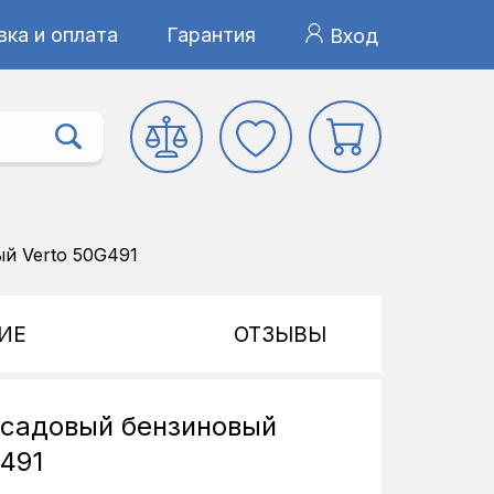
ка и оплата
Гарантия
Вход
й Verto 50G491
ИЕ
ОТЗЫВЫ
садовый бензиновый
G491