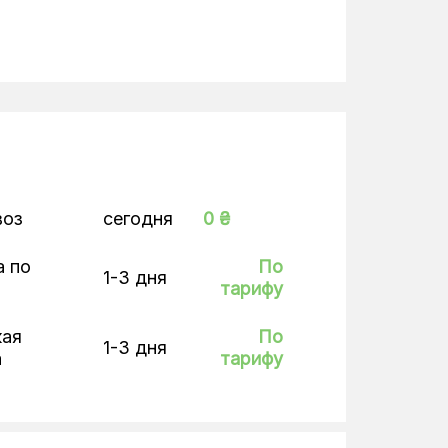
воз
сегодня
0 ₴
а по
По
1-3 дня
тарифу
кая
По
1-3 дня
а
тарифу