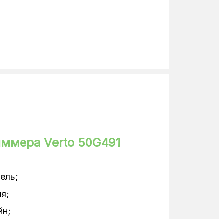
46
бензиновый
триммер
и с леской, лезвие-трезубец,
чный ключ, отвертка, емкость
ащитный козырек
7.3
зеленый
иммера Verto 50G491
ель;
я;
йн;