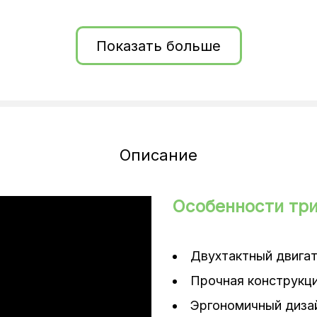
Показать больше
щитный кожух, плечевой ремень, ручка, триммер садовый, шпул
бы для переноски, ключ с отверткой, шестигранные ключи, гае
ной смеси, щиток пластиковый, противошумовые наушники, з
Описание
Особенности тр
Двухтактный двигат
Прочная конструкци
Эргономичный диза