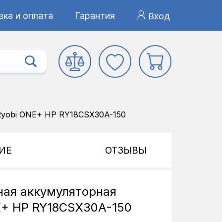
ка и оплата
Гарантия
Вход
Ryobi ONE+ HP RY18CSX30A-150
ИЕ
ОТЗЫВЫ
ная аккумуляторная
E+ HP RY18CSX30A-150