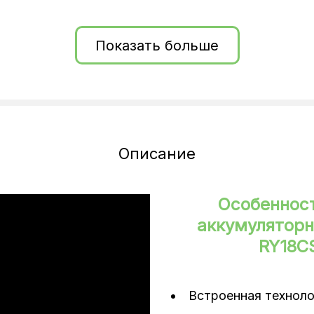
Бесщеточный мотор, натяжение цепи без инструмента
Показать больше
Описание
Особеннос
аккумуляторн
RY18C
Встроенная техноло