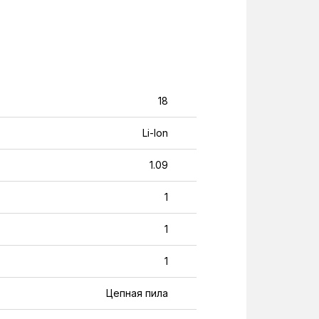
18
Li-Ion
1.09
1
1
1
Цепная пила