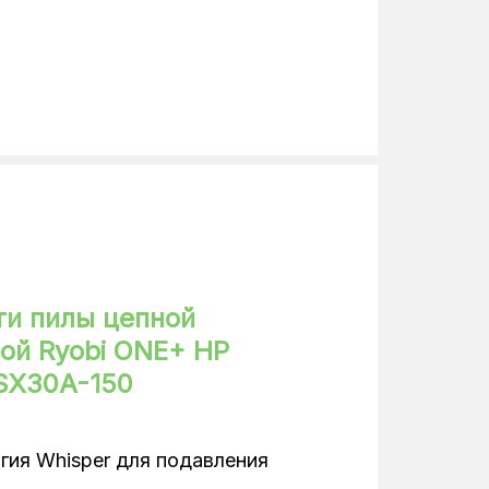
300
, автоматична система змащення
13.2
Аккумуляторные
100
3.2
ти пилы цепной
ой Ryobi ONE+ HP
SX30A-150
гия Whisper для подавления