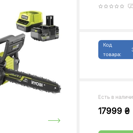
Код
товара:
Есть в налич
17999 ₴