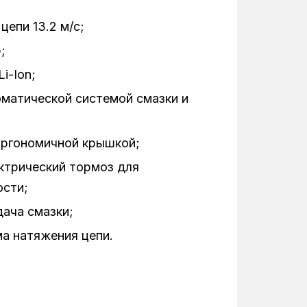
цепи 13.2 м/с;
;
i-Ion;
матической системой смазки и
эргономичной крышкой;
ктрический тормоз для
ости;
ача смазки;
а натяжения цепи.