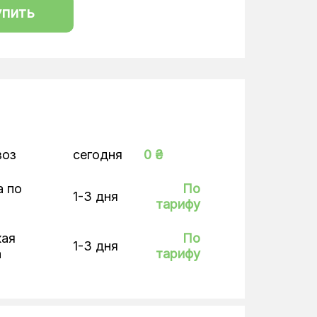
упить
воз
сегодня
0 ₴
а по
По
1-3 дня
тарифу
кая
По
1-3 дня
а
тарифу