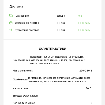
Доставка
Самовывоз
сегодня
0 ₴
Доставка по Украине
1-3 дня
По тарифу
Курьерская доставка
1-3 дня
По тарифу
ХАРАКТЕРИСТИКИ
Телевизор, Пульт ДУ, Подставка, Инструкция,
Комплектация
Батарейки, гарантийный талон, микрофиша и
энергетическая этикетка
Напряжение сети
220-240 В
Таймер сна, Мгновенное включение, Автоматическое
Особенности
выключение, Управление со смартфона/планшета
Частота сети
50 Гц
Декодер Dolby Digital
1
Кол-во динамиков
2