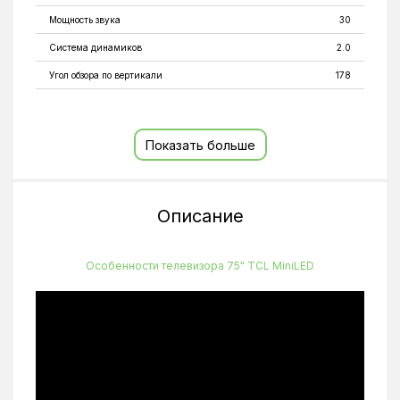
Мощность звука
30
Система динамиков
2.0
Угол обзора по вертикали
178
Угол обзора по горизонтали
178
Формат изображения
16:9
Показать больше
Поддержка
YouTube, Google Play Store, Google Home, Netflix,
интернет
TCL Home, Alexa Smart Home, Amazon Prime
сервисов
Поддержка облачных сервисов
Описание
1
Поддержка приложений
Встроенный браузер
Особенности телевизора 75" TCL MiniLED
Оперативная память
3
Поддерживаемые форматы аудио
MP3, WMA
Поддерживаемые форматы
MKV, AVI, WMV, MPG, TS, MP4, VP9,
видео
WebM
Постоянная память
20.7
Беспроводное подключение
Wi-Fi, DLNA, Bluetooth