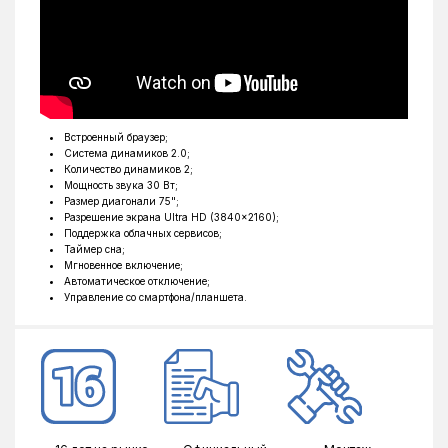
Проводное подключение
Ethernet
Smart платформа
Google TV
SmartTV
1
Индекс динамических сцен
4000
Встроенный браузер;
Назначение
споживчий
Система динамиков 2.0;
Количество динамиков 2;
Размер диагонали
75
Мощность звука 30 Вт;
Размер диагонали 75";
Разрешение экрана
Ultra HD (3840x2160)
Разрешение экрана Ultra HD (3840x2160);
Поддержка облачных сервисов;
Тип матрицы
VA
Таймер сна;
Мгновенное включение;
Тип телевизора
MiniLED телевізор
Автоматическое отключение;
Управление со смартфона/планшета.
Частота развертки, Гц
144
CI-модуль
1
Входы
USB, LAN, HDMI
Выходы
Выход на наушники
Кол-во HDMI
4