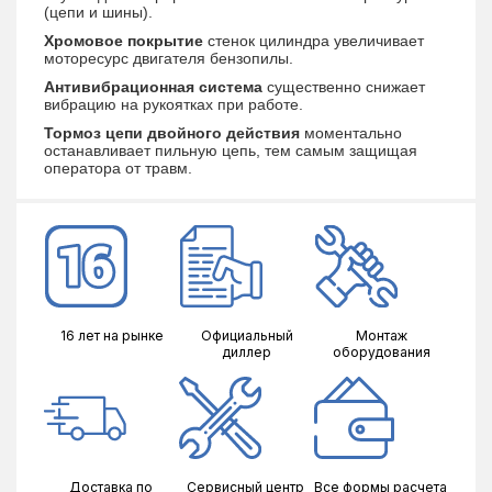
(цепи и шины).
Емкость топливного бака
550
Хромовое покрытие
стенок цилиндра увеличивает
Объем бака для смазки
0.26
моторесурс двигателя бензопилы.
Антивибрационная система
существенно снижает
вибрацию на рукоятках при работе.
Тормоз цепи двойного действия
моментально
останавливает пильную цепь, тем самым защищая
оператора от травм.
16 лет на рынке
Официальный
Монтаж
диллер
оборудования
Доставка по
Сервисный центр
Все формы расчета