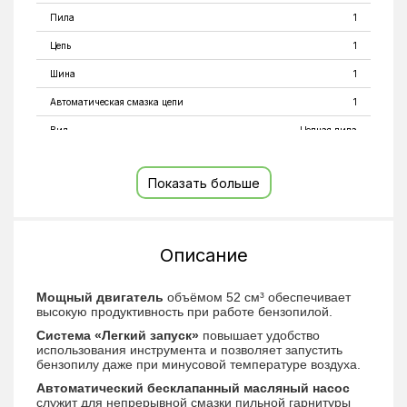
Пила
1
Цепь
1
Шина
1
Автоматическая смазка цепи
1
Вид
Цепная пила
Длина шины
455
Показать больше
Мощность
2.5
Антивибрационная система, одноцилиндровый
двухтактный с воздушным охлаждением,
бесконтактный тип зажигания, ручной стартер, с
Особенности
Описание
механизмом легкого запуска, система "легкий
запуск", хромированный цилиндр, тормоз цепи
двойного действия, праймер
Мощный двигатель
объёмом 52 см³ обеспечивает
Рабочий объем двигателя
52
высокую продуктивность при работе бензопилой.
Система «Легкий запуск»
повышает удобство
Тип
Бензиновые
использования инструмента и позволяет запустить
бензопилу даже при минусовой температуре воздуха.
Число оборотов на холостом ходу
3200 об/мин
Автоматический бесклапанный масляный насос
Вес
6.6
служит для непрерывной смазки пильной гарнитуры