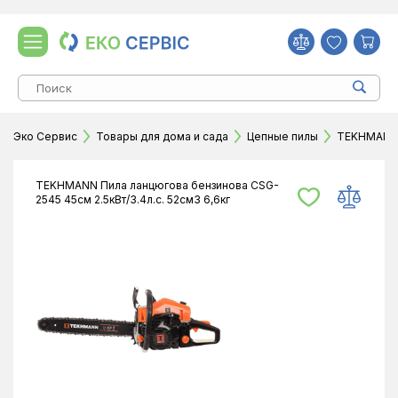
Эко Сервис
Товары для дома и сада
Цепные пилы
TEKHMANN П
TEKHMANN Пила ланцюгова бензинова CSG-
2545 45см 2.5кВт/3.4л.с. 52см3 6,6кг