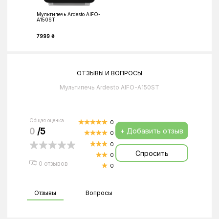
Мультипечь Ardesto AIFO-
A150ST
7999 ₴
ОТЗЫВЫ И ВОПРОСЫ
Мультипечь Ardesto AIFO-A150ST
Общая оценка
0
0
/5
+ Добавить отзыв
0
0
Спросить
0
0 отзывов
0
Отзывы
Вопросы