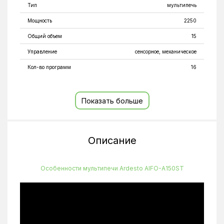
Тип
мультипечь
Мощность
2250
Общий объем
15
Управление
сенсорное, механическое
Кол-во программ
16
Приготовление на пару, Конвекция,
Программы
комбинированный, Функция вращения для вертела и
вращающейся корзины, Функция очистки от накипи
Показать больше
Безопасность
Защита от перегрева
Габариты (ВхШхГ)
360 x 341 x 397 мм
Описание
Цвет
черный
Особенности мультипечи Ardesto AIFO-A150ST