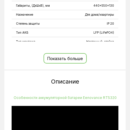
Габариты, (ДхШхВ), мм
440×550×130
Назначение
Для дома/квартиры
Степень защиты
IP 20
Тип АКБ
LFP (LiFePO4)
Тип монтажа
Настенный, стойка
Показать больше
Описание
Особенности аккумуляторной батареи Eenovance RT5320