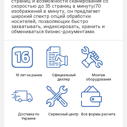
страниц и возможности сканирования со
растрованих оригіналів, Automatic Folder Creation,
скоростью до 35 страниц в минуту/70
Barcode Recognition, Zonal OCR A & B support, Full Zonal
изображений в минуту, он предлагает
OCR
широкий спектр опций обработки
Плотность сканируемого материала
27
носителей, позволяющих быстро
захватывать, индексировать, хранить и
Формат
А4
обмениваться бизнес-документами.
Цветное сканирование
35
Ч/б сканирование
35
Вес
3.7
Габариты
296‎ x 169 x 176
16 лет на рынке
Официальный
Монтаж
диллер
оборудования
Доставка по
Сервисный центр
Все формы расчета
Украине