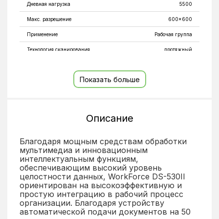
Дневная нагрузка
5500
Макс. разрешение
600x600
Применение
Рабочая группа
Технология сканирования
протяжный
Тип матрицы
CIS
Показать больше
Тип устройства
сканер
Автоподача оригиналов
50
Дуплекс
1
Описание
функція захисту паперу, функція контролю забруднення
Особенности
сенсора, наявність ультразвукового датчика
Благодаря мощным средствам обработки
Поддержка длинных документов
1
мультимедиа и инновационным
интеллектуальным функциям,
Зниження інтенсивності кольорів RGB, Advanced Colour
обеспечивающим высокий уровень
Dropout / Enhance, Пропускати порожні сторінки,
целостности данных, WorkForce DS-530II
Автоматичне суміщення формату А3, Вилучення дірок,
Розширене редагування зображення, Автоматична
ориентирован на высокоэффективную и
корекція нахилу, Автоматичне розпізнання багатьох
простую интеграцию в рабочий процесс
документів, RGB-покращення кольоровості, Подвійне
Функции
организации. Благодаря устройству
графічне виведення (тільки Windows), Автоматичне
автоматической подачи документов на 50
повернення зображення, Покращення тексту, Корекція
контурів, Спрятать розмитість, Репродукування