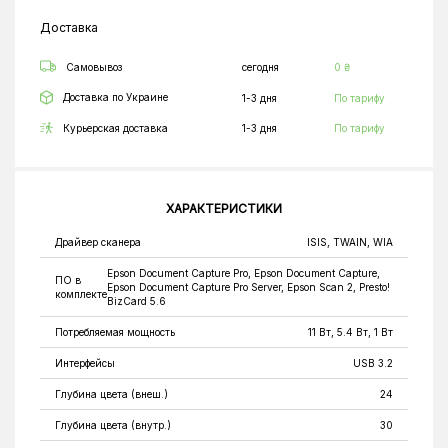
Доставка
Самовывоз
сегодня
0 ₴
Доставка по Украине
1-3 дня
По тарифу
Курьерская доставка
1-3 дня
По тарифу
ХАРАКТЕРИСТИКИ
Драйвер сканера
ISIS, TWAIN, WIA
Epson Document Capture Pro, Epson Document Capture,
ПО в
Epson Document Capture Pro Server, Epson Scan 2, Presto!
комплекте
BizCard 5.6
Потребляемая мощность
11 Вт, 5.4 Вт, 1 Вт
Интерфейсы
USB 3.2
Глубина цвета (внеш.)
24
Глубина цвета (внутр.)
30