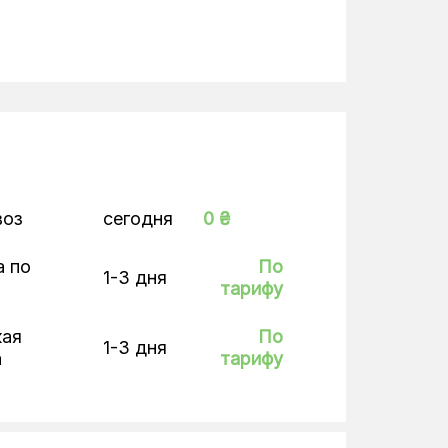
воз
сегодня
0 ₴
а по
По
1-3 дня
тарифу
кая
По
1-3 дня
а
тарифу