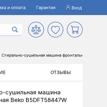
ка и оплата
Гарантия
Вход
Стирально-сушильная машина фронтальная Beko B
ИЕ
ОТЗЫВЫ
о-сушильная машина
ная Beko B5DFT58447W