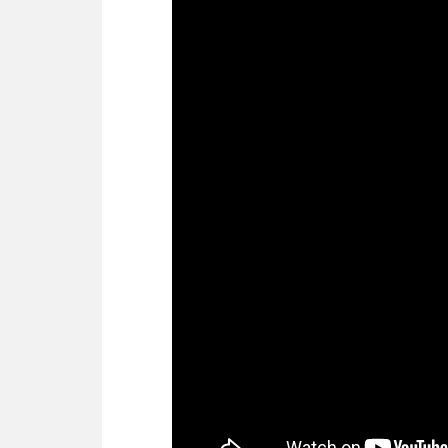
Потребление электроэнергии
Тип дисплея
Вес
Номинальное напряжение
Объем барабана
Угол открытия дверей
Уровень шума при отжиме
Уровень шума при стирке
Уровень шума при сушке
Цвет