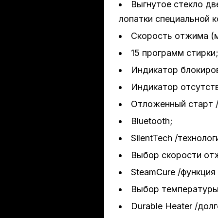
Выгнутое стекло дв
лопатки специальной к
Скорость отжима (м
15 программ стирки
Индикатор блокиро
Индикатор отсутст
Отложенный старт /
Bluetooth;
SilentTech /техноло
Выбор скорости от
SteamCure /функция 
Выбор температуры
Durable Heater /дол