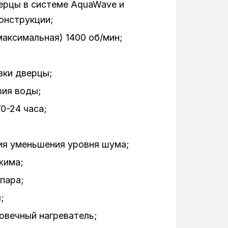
ерцы в системе AquaWave и
онструкции;
5.44 кВт/ ч
аксимальная) 1400 об/мин;
Тач-скрин
;
64 кг
вки дверцы;
230 В
вия воды;
0-24 часа;
55 л
170 º
гия уменьшения уровня шума;
77 дБ
жима;
пара;
57 дБ
;
64 дБ
говечный нагреватель;
белый