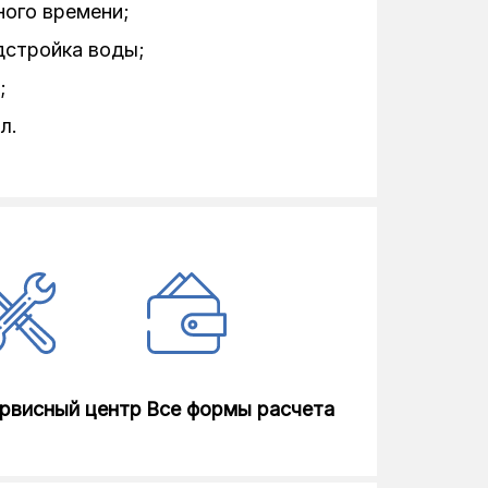
ого времени;
черный, серебристый
дстройка воды;
;
нтисминание+, Очистка барабана+
л.
15
программа, Hygiene+Wash&Dry
esh, 5 кг Выстирай и Высуши,
ирка +, Шерсть сушка, Синтетика
тсутствия воды; Защита от
рвисный центр
Все формы расчета