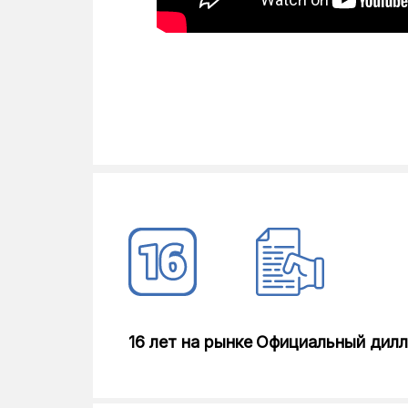
Цвет дверцы
Дополнительные опции
Количество программ стирки
Хлопок ЭКО, Синтети
(Гигиеническая+ Выст
Программы
Экспресс Ежедневная/
сушка
Bluetooth; Защита 
Особенности
протечек
16 лет на рынке
Официальный дил