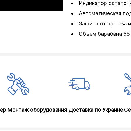
Индикатор остаточн
Автоматическая по
Защита от протечки
Блокировка, А
Объем барабана 55 
ка, Ополаскивание, Замачивание, Слив + Отжим, Загружаемая 
ирай и Высуши), Wash&Wear (Выстирай и Одень), Hygine Air Refr
Экспресс 14 мин, Шерсть/Ручная стирка, Рубашки, Быстрая ст
от детей; Дисплей; Индикатор блокировки дверцы; Индикатор о
лер
Монтаж оборудования
Доставка по Украине
Се