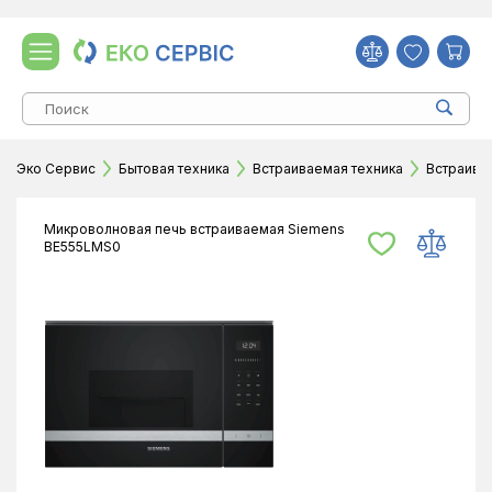
Эко Сервис
Бытовая техника
Встраиваемая техника
Встраива
Микроволновая печь встраиваемая Siemens
BE555LMS0