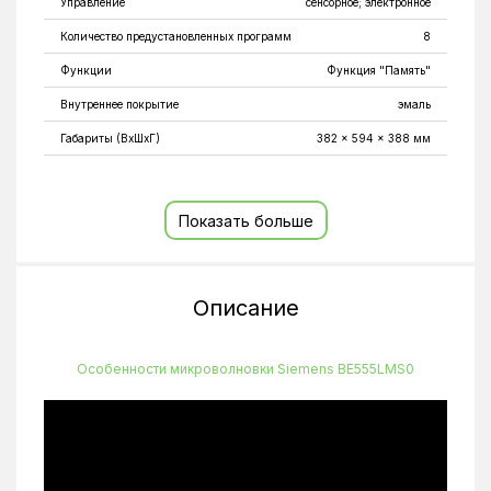
Управление
сенсорное; электронное
Количество предустановленных программ
8
Функции
Функция "Память"
Внутреннее покрытие
эмаль
Габариты (ВхШхГ)
382 x 594 x 388 мм
Диаметр поддона
315 мм
Длина кабеля
1.3 м
Показать больше
Материал дверцы
стекло
Размеры для встраивания
380 - 382 x 560 - 568 x 550
(ВхШхГ)
мм
Описание
Цвет
черный
Уровень мощности
5
Особенности микроволновки Siemens BE555LMS0