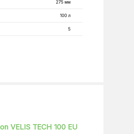
275 мм
100 л
5
Плоский, прямоугольный
Эмалированная сталь
Мокрый
1256 мм
511 мм
Настенный
IPX4
ton VELIS TECH 100 EU