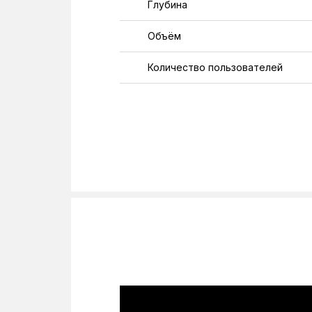
Глубина
Объём
Количество пользователей
Форма
Материал изготовления бака
ТЭН
Высота
Ширина
Тип крепления
Класс защиты