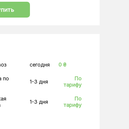
упить
воз
сегодня
0 ₴
а по
По
1-3 дня
тарифу
кая
По
1-3 дня
а
тарифу