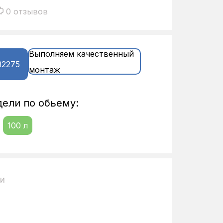
0 отзывов
Выполняем качественный
32275
монтаж
ели по обьему:
100 л
ии