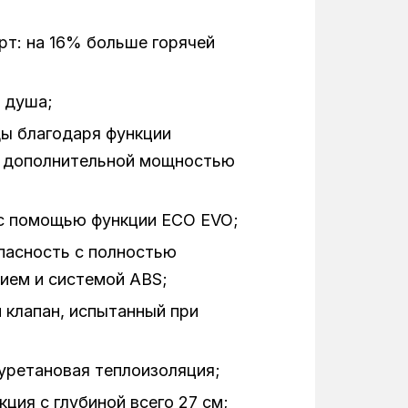
75
т: на 16% больше горячей
2
 душа;
ы благодаря функции
с дополнительной мощностью
с помощью функции ECO EVO;
пасность с полностью
ием и системой ABS;
клапан, испытанный при
уретановая теплоизоляция;
ция с глубиной всего 27 см;