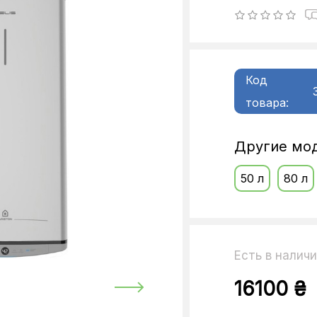
Код
товара:
Другие мод
50 л
80 л
Есть в налич
16100 ₴