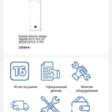
Бойлер Atlantic Vertigo
Steatite WI-FI 100 ES-
MP0802F220-S WD
(2250W) white
20599 ₴
16 лет на рынке
Официальный
Монтаж
диллер
оборудования