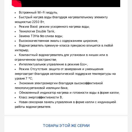
Встроенный Wi-Fi модуль;
Быстрый нагрев воды благодаря нагревательному элементу
мощностью 2250 Вт;
Режим Boost: режим ускоренного нагрева воды;
Технология Double Tank;
Замена ТЭНа без слива воды;
Высококачественная эмаль с содержанием циркония;
Водонагреватель премиум-класса прекрасно впишется в любой
интерьер;
Компактный водонагреватель для установки в нишах или в
ограниченном пространстве;
Интеллектуальное управление в режиме Eco+;
Режим Отсутствия: защита от замерзания и уменьшения
энергозатрат благодаря автоматической поддержке температуры на
уровне 7 °C;
Экономия электроэнергии благодаря высокоэффективной
пенополиуретановой изоляции бака;
Обновленный индикатор нагрева и готовности воды в форме капли;
Класс энергоэффективности B;
Новая сенсорная панель управления в форме капли с индикацией
работы водонагревателя.
ТОВАРЫ ЭТОЙ ЖЕ СЕРИИ