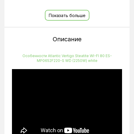
Цвет
Белый
Показать больше
Глубина
310 мм
Объём
65 л
Количество пользователей
2
Описание
Форма
Плоский, прямоугольный
Материал изготовления бака
Эмалированная сталь
Особенности Atlantic Vertigo Steatite WI-FI 80 ES-
MP0652F220-S WD (2250W) white
ТЭН
Сухой
Высота
1090 мм
Ширина
490 мм
Тип крепления
Настенный
Класс защиты
IP 24
Максимальная температура нагрева
70
Количество ТЭНов
2