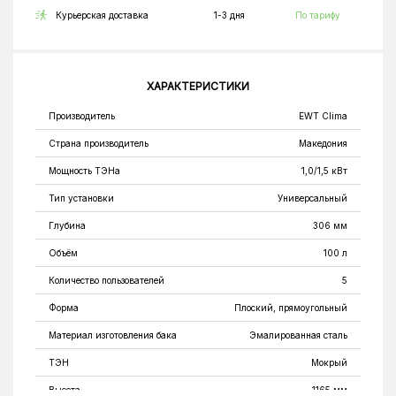
Курьерская доставка
1-3 дня
По тарифу
ХАРАКТЕРИСТИКИ
Производитель
EWT Clima
Страна производитель
Македония
Мощность ТЭНа
1,0/1,5 кВт
Тип установки
Универсальный
Глубина
306 мм
Объём
100 л
Количество пользователей
5
Форма
Плоский, прямоугольный
Материал изготовления бака
Эмалированная сталь
ТЭН
Мокрый
Высота
1165 мм