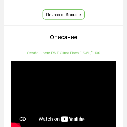
Ширина
560 мм
Показать больше
Тип крепления
Настенный
Класс защиты
IP 24
Максимальная температура нагрева
75
Описание
Количество ТЭНов
2
Особенности EWT Clima Flach E AWH/E 100