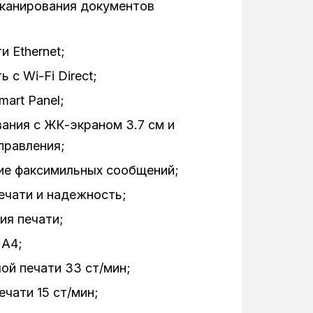
сканирования документов
69
15
 Ethernet;
33
 с Wi-Fi Direct;
art Panel;
контейнеры серии C13T00S
ания с ЖК-экраном 3.7 см и
3600
правления;
6500
ие факсимильных сообщений;
ечати и надежность;
1200x2400
ия печати;
CIS
 A4;
1
ой печати 33 ст/мин;
33.6 Кбит/сек
чати 15 ст/мин;