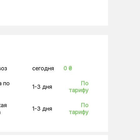
воз
сегодня
0 ₴
а по
По
1-3 дня
тарифу
кая
По
1-3 дня
а
тарифу