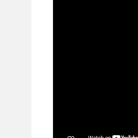
Скорость печати фотографии, 10х
Скорость цветной печати
Скорость черно-белой печати
Расходные материалы
Ресурс цветного картриджа
Ресурс ч/б картриджа
Разрешение cканера
Тип матрицы
Встроенный факс
Максимальная скорость передач