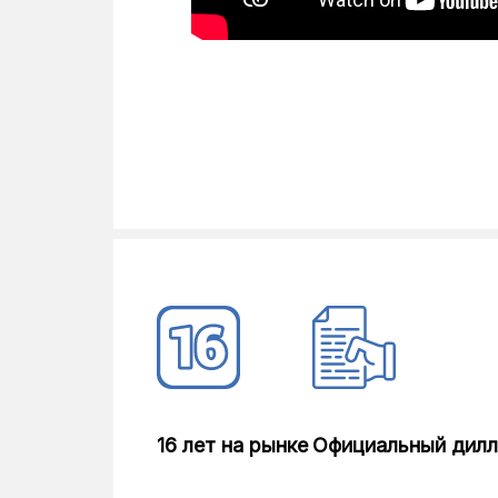
Максимальное разрешение факс
Память, приема станции
Вес
Габариты (ШхГхВ)
Потребляемая мощность
Уровень шума
Цвет
16 лет на рынке
Официальный дил