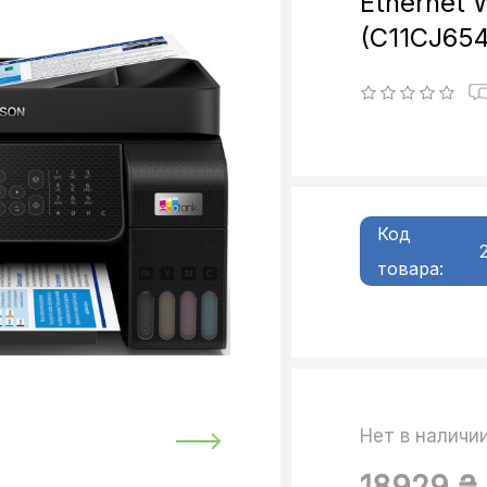
Ethernet W
(C11CJ65
Код
товара:
Нет в наличи
18929 ₴