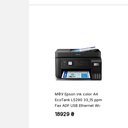
МФУ Epson ink color A4
EcoTank L5290 33_15 ppm
Fax ADF USB Ethernet Wi-
Fi 4 inks (C11CJ65407)
18929 ₴