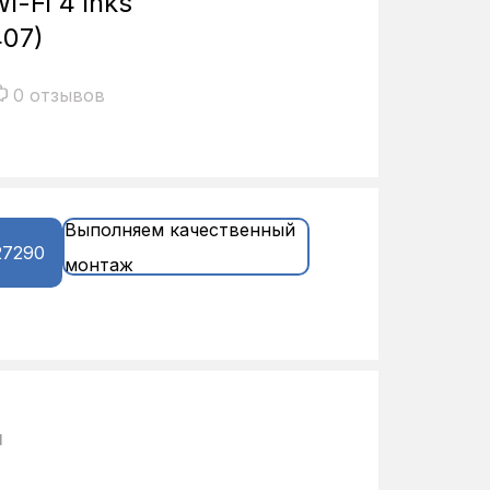
i-Fi 4 inks
407)
0 отзывов
Выполняем качественный
27290
монтаж
и