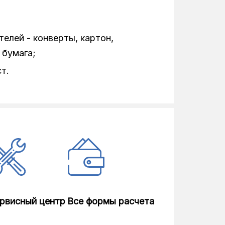
200x200 dpi
180
елей - конверты, картон,
5
 бумага;
т.
375x347x237
12
52
чёрный
рвисный центр
Все формы расчета