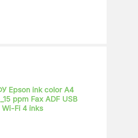
100
33
струйная
A4
цветной
255
5760х1440
 Epson ink color A4
3_15 ppm Fax ADF USB
64
 Wi-Fi 4 inks
3
1