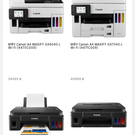
МФУ Canon А4 MAXIFY GX6040 c
МФУ Canon А4 MAXIFY GX7040 c
Wi-Fi (4470C009)
Wi-Fi (4471C009)
34499 ₴
44999 ₴