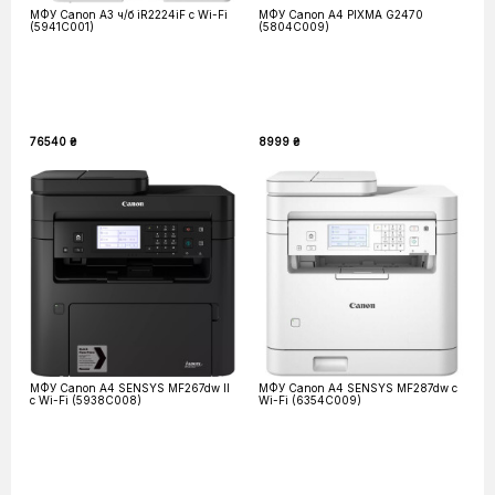
МФУ Canon А3 ч/б iR2224iF c Wi-Fi
МФУ Canon А4 PIXMA G2470
(5941C001)
(5804C009)
76540 ₴
8999 ₴
МФУ Canon А4 SENSYS MF267dw II
МФУ Canon А4 SENSYS MF287dw с
с Wi-Fi (5938C008)
Wi-Fi (6354C009)