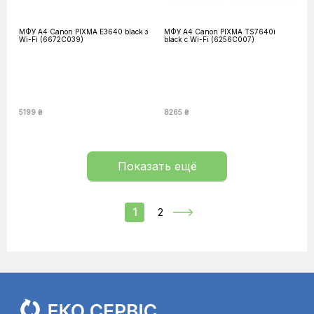
МФУ А4 Canon PIXMA E3640 black з
МФУ А4 Canon PIXMA TS7640i
Wi-Fi (6672C039)
black с Wi-Fi (6256C007)
5199 ₴
8265 ₴
Показать ещё
1
2