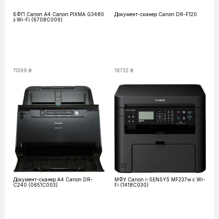
БФП Canon А4 Canon PIXMA G3480
Документ-сканер Canon DR-F120
з Wi-Fi (6708C009)
11399 ₴
18732 ₴
Документ-сканер А4 Canon DR-
МФУ Canon i-SENSYS MF237w c Wi-
C240 (0651C003)
Fi (1418C030)