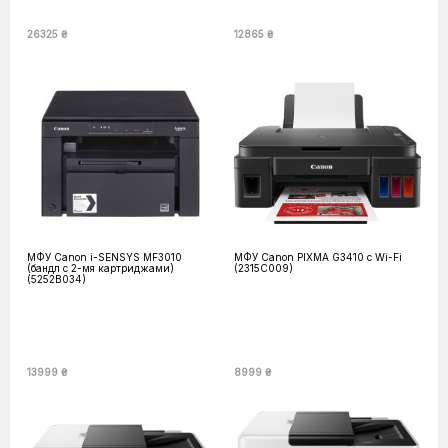
26325 ₴
12865 ₴
МФУ Canon i-SENSYS MF3010
МФУ Canon PIXMA G3410 c Wi-Fi
(бандл с 2-мя картриджами)
(2315C009)
(5252B034)
13999 ₴
8999 ₴