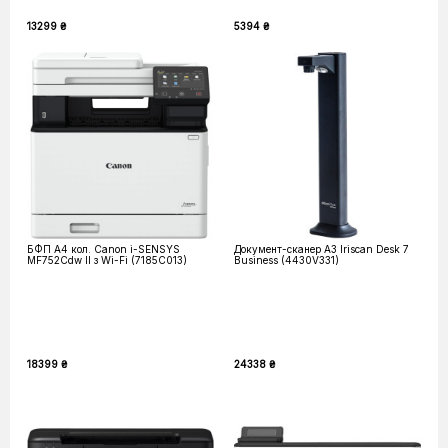
13299 ₴
5394 ₴
БФП А4 кол. Canon i-SENSYS
Документ-сканер А3 Iriscan Desk 7
MF752Cdw II з Wi-Fi (7185C013)
Business (4430V331)
18399 ₴
24338 ₴