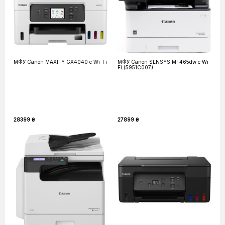
МФУ Canon MAXIFY GX4040 с Wi-Fi
МФУ Canon SENSYS MF465dw с Wi-
Fi (5951C007)
28399 ₴
27899 ₴