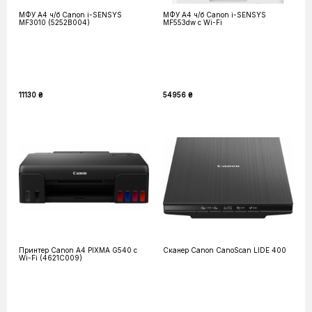
МФУ А4 ч/б Canon i-SENSYS
МФУ А4 ч/б Canon i-SENSYS
MF3010 (5252B004)
MF553dw c Wi-Fi
11130 ₴
54956 ₴
Принтер Canon А4 PIXMA G540 c
Сканер Canon CanoScan LIDE 400
Wi-Fi (4621C009)