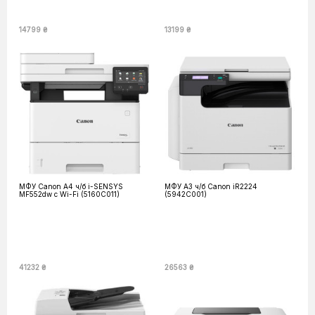
14799 ₴
13199 ₴
МФУ Canon А4 ч/б i-SENSYS
МФУ А3 ч/б Canon iR2224
MF552dw c Wi-Fi (5160C011)
(5942C001)
41232 ₴
26563 ₴