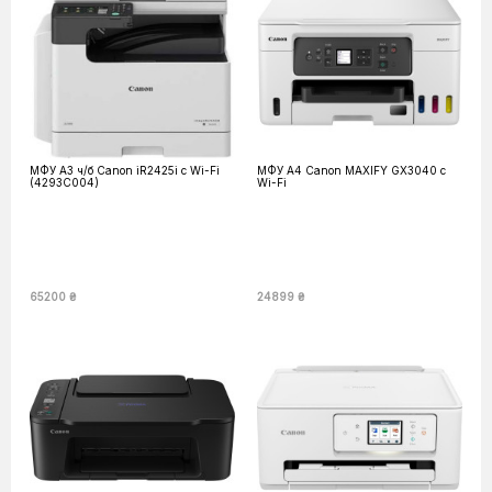
МФУ А3 ч/б Canon iR2425i с Wi-Fi
МФУ А4 Canon MAXIFY GX3040 с
(4293C004)
Wi-Fi
65200 ₴
24899 ₴