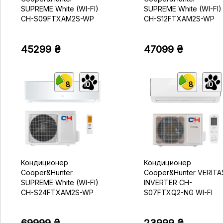
SUPREME White (WI-FI)
SUPREME White (WI-FI)
CH-S09FTXAM2S-WP
CH-S12FTXAM2S-WP
45299 ₴
47099 ₴
8
10
8
10
Кондиционер
Кондиционер
Cooper&Hunter
Cooper&Hunter VERITA
SUPREME White (WI-FI)
INVERTER CH-
CH-S24FTXAM2S-WP
S07FTXQ2-NG WI-FI