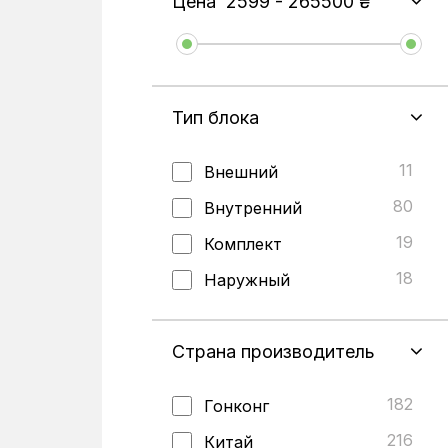
Цена
2599
-
265500
₴
Тип блока
11
Внешний
80
Внутренний
19
Комплект
18
Наружный
Страна производитель
182
Гонконг
216
Китай