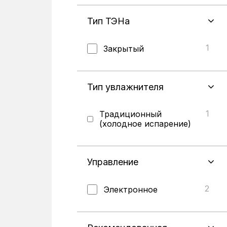
3
Напольные
Тип ТЭНа
217
Настенные
1
Закрытый
Тип увлажнителя
1
Традиционный
(холодное испарение)
Управление
2
Электронное