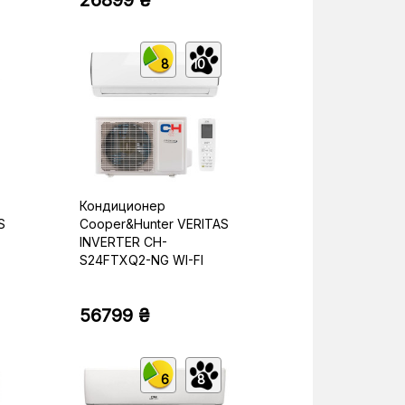
26899 ₴
8
10
Кондиционер
S
Cooper&Hunter VERITAS
INVERTER CH-
S24FTXQ2-NG WI-FI
56799 ₴
6
8