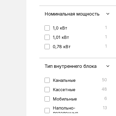
10
Стальной
32
Номинальная мощность
Черный
4
Черный со вставками
1
1,0 кВт
6
Шампань
1
1,01 кВт
1
0,78 кВт
Тип внутреннего блока
50
Канальные
48
Кассетные
6
Мобильные
13
Напольно-
потолочные