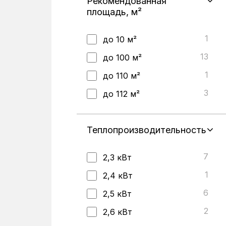
Рекомендованная
площадь, м²
1
до 10 м²
13
до 100 м²
1
до 110 м²
3
до 112 м²
8
до 120 м²
5
Теплопроизводительность
до 125 м²
15
до 140 м²
7
2,3 кВт
2
до 15 м²
1
2,4 кВт
5
до 150 м²
6
2,5 кВт
6
до 155 м²
2
2,6 кВт
7
до 160 м²