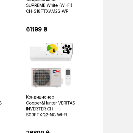
SUPREME White (WI-FI)
CH-S18FTXAM2S-WP
61199 ₴
8
10
Кондиционер
S
Cooper&Hunter VERITAS
INVERTER CH-
S09FTXQ2-NG WI-FI