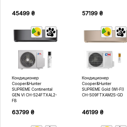
45499 ₴
57199 ₴
8
10
8
10
Кондиционер
Кондиционер
Cooper&Hunter
Cooper&Hunter
SUPREME Continental
SUPREME Gold (WI-FI)
GEN VI CH-S24FTXAL2-
CH-S09FTXAM2S-GD
FB
63799 ₴
46199 ₴