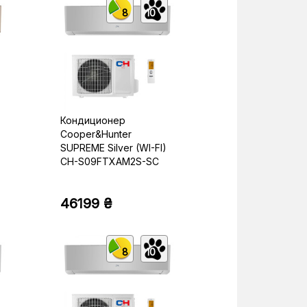
8
10
Кондиционер
Cooper&Hunter
SUPREME Silver (WI-FI)
CH-S09FTXAM2S-SC
46199 ₴
8
10