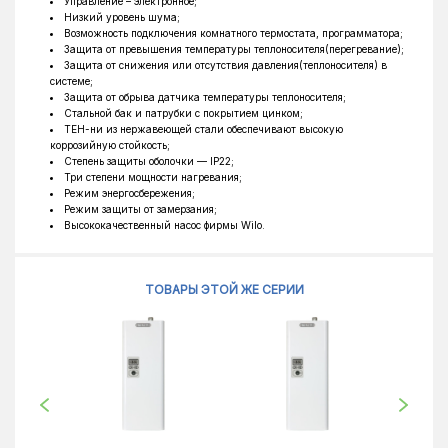
Управление – электронное;
Низкий уровень шума;
Возможность подключения комнатного термостата, программатора;
Защита от превышения температуры теплоносителя(перегревание);
Защита от снижения или отсутствия давления(теплоносителя) в
системе;
Защита от обрыва датчика температуры теплоносителя;
Стальной бак и патрубки с покрытием цинком;
ТЕН-ни из нержавеющей стали обеспечивают высокую
коррозийную стойкость;
Степень защиты оболочки — ІР22;
Три степени мощности нагревания;
Режим энергосбережения;
Режим защиты от замерзания;
Высококачественный насос фирмы Wilo.
ТОВАРЫ ЭТОЙ ЖЕ СЕРИИ