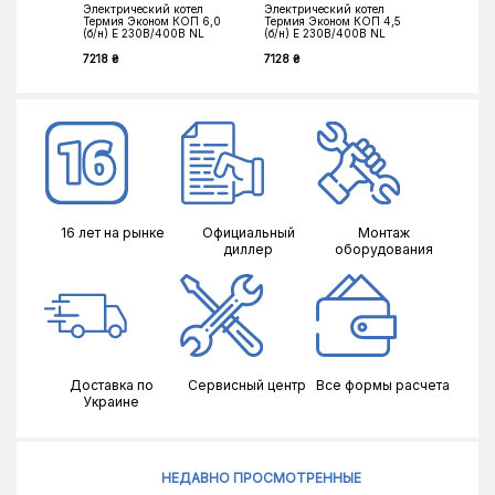
Электрический котел
Электрический котел
Электри
Термия Эконом КОП 6,0
Термия Эконом КОП 4,5
Термия 
(б/н) Е 230В/400В NL
(б/н) Е 230В/400В NL
(б/н) Е 
7218 ₴
7128 ₴
7410 ₴
16 лет на рынке
Официальный
Монтаж
диллер
оборудования
Доставка по
Сервисный центр
Все формы расчета
Украине
НЕДАВНО ПРОСМОТРЕННЫЕ