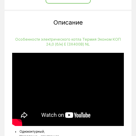
Ширина
300 мм
Тип крепления
Настенный
Описание
Количество ТЭНов
3
Особенности электрического котла Термия Эконом КОП
24,0 (б/н) Е (3Х400В) NL
Одноконтурный;