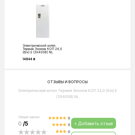
Электрический котел
Термия Эконом КОП 24,0
(б/н) Е (3Х400В) NL
14844 ₴
ОТЗЫВЫ И ВОПРОСЫ
Электрический котел Термия Эконом КОП 24,0 (б/н) Е
(3Х400В) NL
Общая оценка
0
0
/5
+ Добавить отзыв
0
0