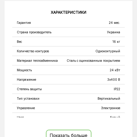
ХАРАКТЕРИСТИКИ
Гарантия
24 мес.
Страна производитель
Украина
Вес
16 кг
Количество контуров
Одноконтурный
Материал теплообменника
Сталь с оцинкованным покрытием
Мощность
24 кВт
Напряжение
3х400 В
Степень защиты
IP22
Тип установки
Вертикальный
Управление
Электронное
Цвет
Белый
Глубина
180 мм
Показать больше
Высота
668 мм