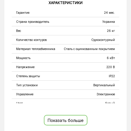
ХАРАКТЕРИСТИКИ
Гарантия
24 мес.
Страна производитель
Украина
Вес
26 кг
Количество контуров
Одноконтурный
Материал теплообменника
Сталь с оцинкованным покрытием
Мощность
6 кВт
Напряжение
220 В
Степень защиты
IP22
Тип установки
Вертикальный
Управление
Электронное
Цвет
Белый
Частота
50 Гц
Показать больше
Глубина
254 мм
Объём
7 л