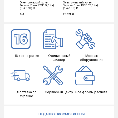
Электрический котел
Электрический котел
Электри
Термия Элит КОП 9,0 (н)
Термия Элит КОП 12,0 (н)
Термия Э
(3х400В) D
(3х400В) D
(3х400В
0 ₴
28074 ₴
28500 ₴
16 лет на рынке
Официальный
Монтаж
диллер
оборудования
Доставка по
Сервисный центр
Все формы расчета
Украине
НЕДАВНО ПРОСМОТРЕННЫЕ