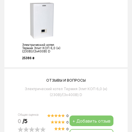
Электрический котел
Термия Элит КОП 6,0 (н)
(230В)/(3х400В) D
25386 ₴
ОТЗЫВЫ И ВОПРОСЫ
Электрический котел Термия Элит КОП 6,0 (н)
(230В)/(3х400В) D
Общая оценка
0
0
/5
+ Добавить отзыв
0
0