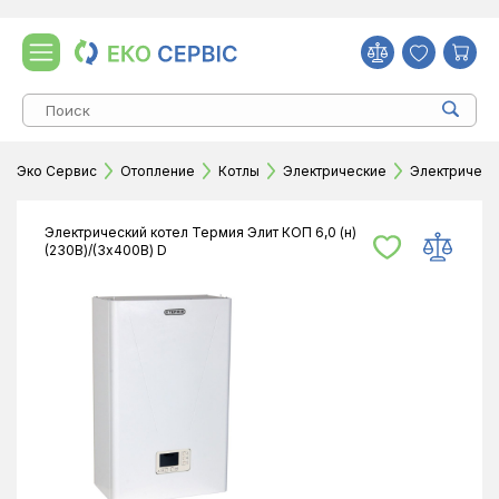
Эко Сервис
Отопление
Котлы
Электрические
Электрически
Электрический котел Термия Элит КОП 6,0 (н)
(230В)/(3х400В) D