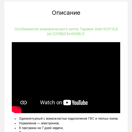
Высота
730 мм
Описание
Ширина
450 мм
Тип крепления
Настенный
Особенности электрического котла Термия Элит КОП 6,0
(н) (230В)/(3х400В) D
Максимальная температура нагрева
85
Количество ТЭНов
3
Одноконтурный с возможностью подключения ГВС и теплых полов;
Управление — электронное;
8 программ на 7 дней недели;