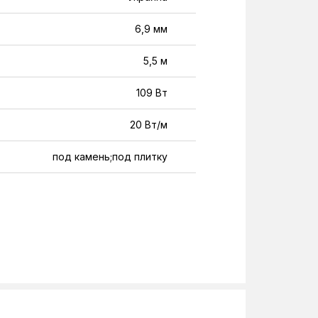
6,9 мм
5,5 м
109 Вт
20 Вт/м
под камень;под плитку
485
Кабель
Двухжильный