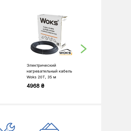
Электрический
Электрическ
нагревательный кабель
нагревательн
Woks 20T, 35 м
Woks 20T, 43
(0924005)
(0924006)
4968 ₴
5868 ₴