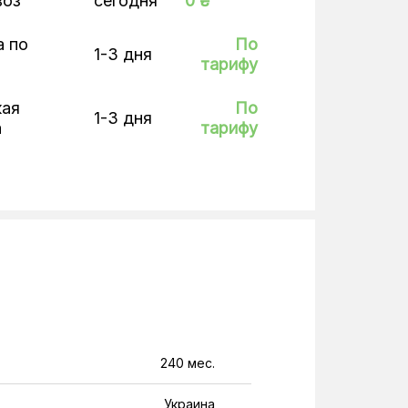
воз
сегодня
0 ₴
а по
По
1-3 дня
тарифу
кая
По
1-3 дня
а
тарифу
240 мес.
Украина