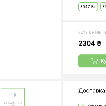
3047 Вт
3
Есть в налич
2304 ₴
К
Доставка
Мощность - 109
Вт