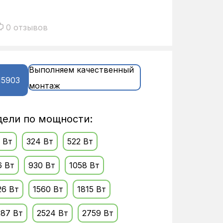
)
0 отзывов
Выполняем качественный
15903
монтаж
ели по мощности:
 Вт
324 Вт
522 Вт
6 Вт
930 Вт
1058 Вт
26 Вт
1560 Вт
1815 Вт
287 Вт
2524 Вт
2759 Вт