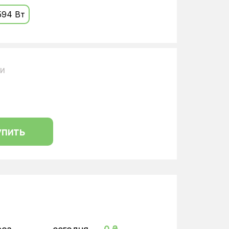
594 Вт
ии
упить