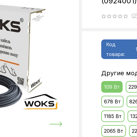
(0924001
Код
товара:
Другие мод
109 Вт
229
678 Вт
82
1185 Вт
13
2065 Вт
2