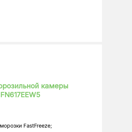
11 кг/сутки
240 л
Автоматическое
электронное
1
Металлл
строй заморозки, экономный
орозильной камеры
ораживание, открывание дверей
e FN617EEW5
вертикальное
Китай
морозки FastFreeze;
172 см