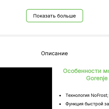
Показать больше
Описание
а, хладагент R600a, 2 ножки + 2 колесика, переключатель бы
Особенности м
D освещение, Multi Air Flow (циркуляция воздуха), суперзам
Gorenj
Технология NoFrost;
Функция быстрой за