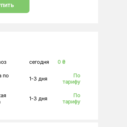
упить
воз
сегодня
0 ₴
а по
По
1-3 дня
тарифу
кая
По
1-3 дня
а
тарифу