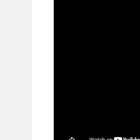
Глубина
Ширина
Вес
Годовое потребление энергии
Номинальное напряжение
Уровень шума
Цвет
Частота
Оснащенность