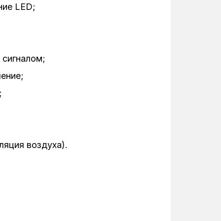
ние LED;
59 см
59.5 см
 сигналом;
55 кг
ение;
234 кВт
;
220 В - 240 В
;
37 дБ
уляция воздуха).
белый
50 Гц
No frost, Дисплей