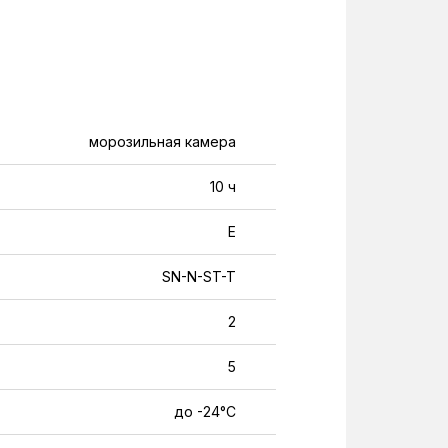
морозильная камера
10 ч
Е
SN-N-ST-T
2
5
до -24°C