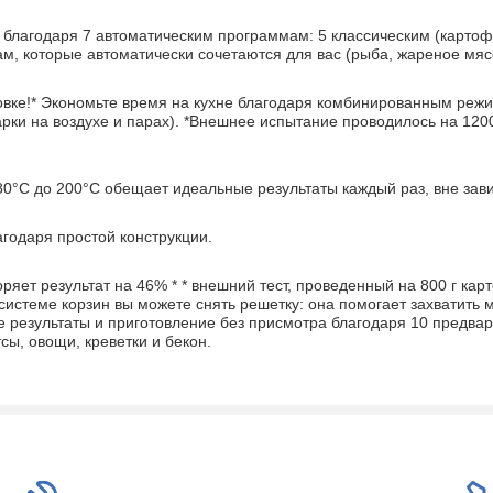
благодаря 7 автоматическим программам: 5 классическим (картофе
м, которые автоматически сочетаются для вас (рыба, жареное мяс
ховке!* Экономьте время на кухне благодаря комбинированным ре
рки на воздухе и парах). *Внешнее испытание проводилось на 120
0°C до 200°C обещает идеальные результаты каждый раз, вне зави
агодаря простой конструкции.
коряет результат на 46% * * внешний тест, проведенный на 800 г к
 системе корзин вы можете снять решетку: она помогает захватить 
е результаты и приготовление без присмотра благодаря 10 предв
тсы, овощи, креветки и бекон.