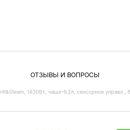
ОТЗЫВЫ И ВОПРОСЫ
rill&Steam, 1430Вт, чаша-6.2л, сенсорное управл.,