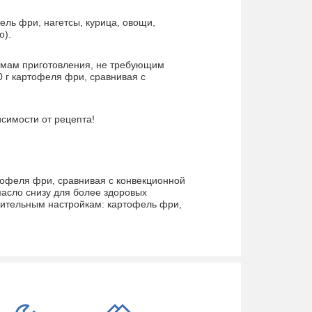
ль фри, нагетсы, курица, овощи,
о).
жимам приготовления, не требующим
0 г картофеля фри, сравнивая с
симости от рецепта!
артофеля фри, сравнивая с конвекционной
масло снизу для более здоровых
арительным настройкам: картофель фри,