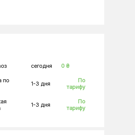
воз
сегодня
0 ₴
а по
По
1-3 дня
тарифу
кая
По
1-3 дня
а
тарифу