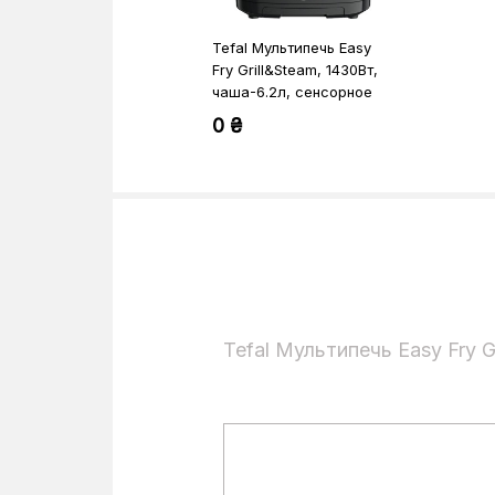
Tefal Мультипечь Easy
Fry Grill&Steam, 1430Вт,
чаша-6.2л, сенсорное
управл., 8 программ,
0 ₴
пластик, черный
Tefal Мультипечь Easy Fry G