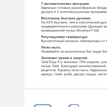
7 автоматических программ
Идеально готовьте разнообразные блюда 
десерт) и 2 интеллектуальным программа
Вполовину быстрее духовки
На 52% быстрее, чем в классической ду
предварительного разогрева (функции жа
конвекционной печью Moulinex/T-fal).
Регулируемая температура
Высокоточный контроль температуры от 8
Легко мыть
Ухаживайте за мультипечью без труда бл
Экономит время и энергию
Tefal Easy Fry экономит 70% энергии, ус
печью Tefal. Благодаря запатентованной
рецептов. Корзину легко мыть. Идеальны
курица, стейк, рыба, десерт, пицца, нагге