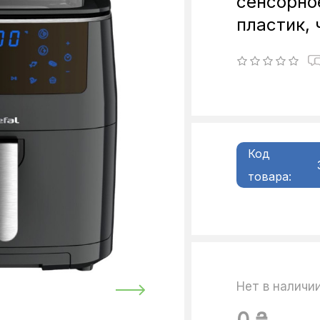
сенсорное
пластик,
Код
товара:
Нет в наличи
0 ₴