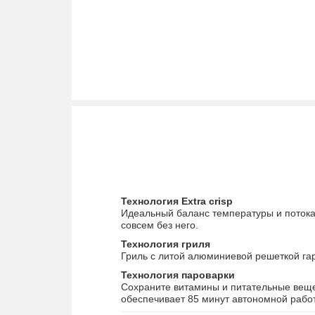
Объем резервуара для воды
Управление
Кол-во программ
Программы
Безопасность
Вес
Габариты (ВхШхГ)
Технология Extra crisp
Идеальный баланс температуры и потока
совсем без него.
Диапазон рабочих температур
Технология гриля
Гриль с литой алюминиевой решеткой га
Цвет
Технология пароварки
Сохраните витамины и питательные веще
обеспечивает 85 минут автономной рабо