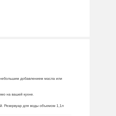
1.1
сенсорное
7
и, Наггетсы, Картопля фрі, Курка
Автоматическое отключение
7.9
33 х 23 х 23 см
с небольшим добавлением масла или
80
мо на вашей кухне.
черный
й. Резервуар для воды объемом 1,1л