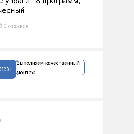
 управл., 8 программ,
 черный
0 отзывов
Выполняем качественный
31231
монтаж
и