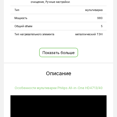
очищения, Ручные настройки:
Тип
мультиварка
Мощность
980
Общий объем
5
Тип нагревательного элемента
металлический ТЭН
Управление
электронное, кнопочное
Кол-во программ
60
Показать больше
Цвет
белый
Описание
Особенности мультиварки Philips All-in-One HD4713/40