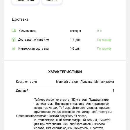
Доставка
Самовывоз
сегодня
0 ₴
Доставка по Украине
1-3 дня
По тарифу
Курьерская доставка
1-3 дня
По тарифу
ХАРАКТЕРИСТИКИ
Комплектация
Мерный стакан, Лопатка, Мультиварка
Дисплей
1
Таймер отсрочки старта, 3D-нагрев, Поддержание
температуры, Внутренняя крышка, Антипригарное
покрытие чаши, Таймер, Интеллектуальная кривая
приготовления для обеспечения наилучшей текстуры,
Особенности
Автоматический подогрев 24 часов,
Интеллектуальный температурный режим, Емкость
для приготовления из 5-слойного алюминиевого
сплава, Включение одним нажатием, Простота