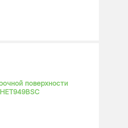
220-240 В
шлифованные края
индукционная
сенсорное
варочная поверхность
19 кг
83 × 23 × 52 см
рочной поверхности
e HET949BSC
77 × 24 × 49 см
черный
4 шт