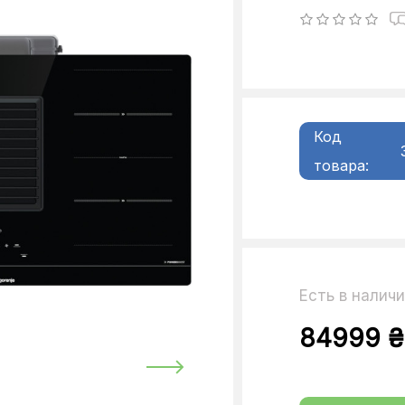
Код
товара:
Есть в налич
84999 ₴