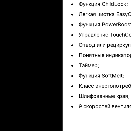
ь приготовления AreaFlex, 1 двигатель, максимальная пропус
Функция ChildLock;
ы работы, алюминиевый фильтр, индикатор загрязнения фильт
Легкая чистка EasyC
таймер, функция PowerBoost, функция оттаивания 
Функция PowerBoost
Управление TouchCon
Отвод или рециркул
Понятные индикато
Таймер;
Функция SoftMelt;
Класс энергопотреб
Шлифованные края;
9 скоростей вентил