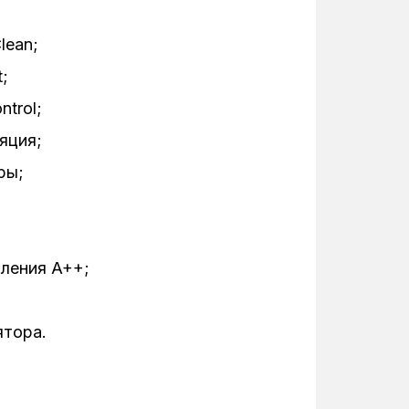
кная способность, 9 скоростей
ра, уровень шума 66 дБ(А)
lean;
замороженных продуктов SoftMelt
;
trol;
яция;
ры;
ления A++;
ятора.