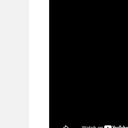
увеличенная площад
Особенности
вентилятора, режим
Функции