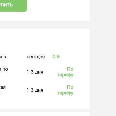
упить
воз
сегодня
0 ₴
а по
По
1-3 дня
тарифу
кая
По
1-3 дня
а
тарифу