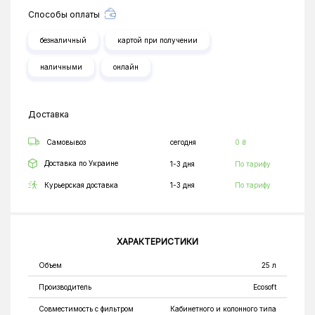
Способы оплаты
безналичный
картой при получении
наличными
онлайн
Доставка
Самовывоз
сегодня
0 ₴
Доставка по Украине
1-3 дня
По тарифу
Курьерская доставка
1-3 дня
По тарифу
ХАРАКТЕРИСТИКИ
Объем
25 л
Производитель
Ecosoft
Совместимость с фильтром
Кабинетного и колонного типа