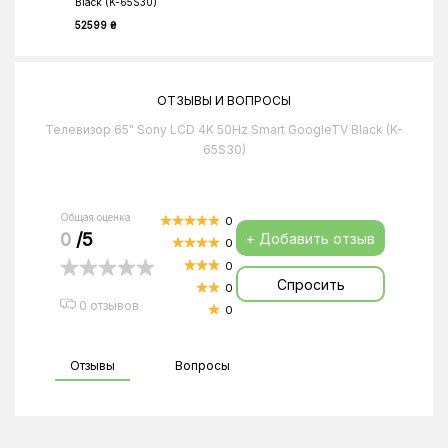
Black (K-65S30)
52599 ₴
ОТЗЫВЫ И ВОПРОСЫ
Телевизор 65" Sony LCD 4K 50Hz Smart GoogleTV Black (K-
65S30)
Общая оценка
0
0
/5
+ Добавить отзыв
0
0
Спросить
0
0 отзывов
0
Отзывы
Вопросы