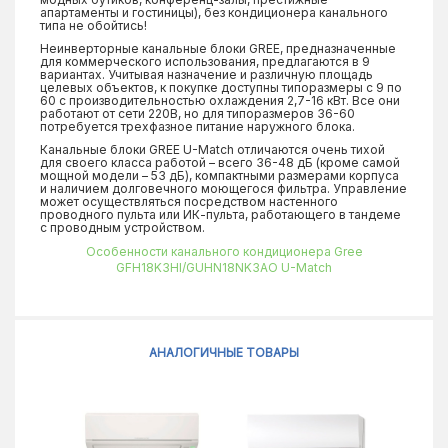
апартаменты и гостиницы), без кондиционера канального
типа не обойтись!
Неинверторные канальные блоки GREE, предназначенные
для коммерческого использования, предлагаются в 9
вариантах. Учитывая назначение и различную площадь
целевых объектов, к покупке доступны типоразмеры с 9 по
60 с производительностью охлаждения 2,7-16 кВт. Все они
работают от сети 220В, но для типоразмеров 36-60
потребуется трехфазное питание наружного блока.
Канальные блоки GREE U-Match отличаются очень тихой
для своего класса работой – всего 36-48 дБ (кроме самой
мощной модели – 53 дБ), компактными размерами корпуса
и наличием долговечного моющегося фильтра. Управление
может осуществляться посредством настенного
проводного пульта или ИК-пульта, работающего в тандеме
с проводным устройством.
Особенности канального кондиционера Gree
GFH18K3HI/GUHN18NK3AO U-Match
АНАЛОГИЧНЫЕ ТОВАРЫ