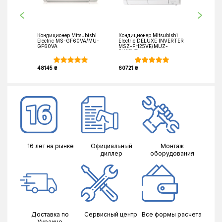
Кондиционер Mitsubishi
Кондиционер Mitsubishi
Кондици
Electric MS-GF60VA/MU-
Electric DELUXE INVERTER
COOL DC
GF60VA
MSZ-FH25VE/MUZ-
GWH18U
FH25VE
48145 ₴
60721 ₴
38800 ₴
16 лет на рынке
Официальный
Монтаж
диллер
оборудования
Доставка по
Сервисный центр
Все формы расчета
Украине