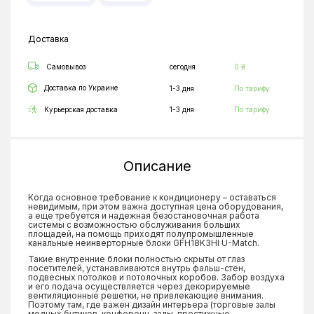
Доставка
Самовывоз
сегодня
0 ₴
Доставка по Украине
1-3 дня
По тарифу
Курьерская доставка
1-3 дня
По тарифу
Описание
Когда основное требование к кондиционеру – оставаться
невидимым, при этом важна доступная цена оборудования,
а еще требуется и надежная безостановочная работа
системы с возможностью обслуживания больших
площадей, на помощь приходят полупромышленные
канальные неинверторные блоки GFH18K3HI U-Match.
Такие внутренние блоки полностью скрыты от глаз
посетителей, устанавливаются внутрь фальш-стен,
подвесных потолков и потолочных коробов. Забор воздуха
и его подача осуществляется через декорируемые
вентиляционные решетки, не привлекающие внимания.
Поэтому там, где важен дизайн интерьера (торговые залы
модных бутиков, конференц-залы, престижные