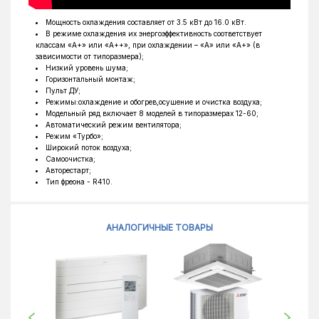
Тип фреона
R410A
Мощность охлаждения составляет от 3.5 кВт до 16.0 кВт.
В режиме охлаждения их энергоэффективность соответствует
Обогрев до °C
-15°C
классам «А+» или «А++», при охлаждении – «А» или «А+» (в
зависимости от типоразмера);
Ширина наружного блока, мм
920
Низкий уровень шума;
Горизонтальный монтаж;
Высота наружного блока, мм
790
Пульт ДУ;
Режимы:охлаждение и обогрев,осушение и очистка воздуха;
Глубина наружного блока, мм
370
Модельный ряд включает 8 моделей в типоразмерах 12-60;
Автоматический режим вентилятора;
Режим «Турбо»;
Широкий поток воздуха;
Самоочистка;
Авторестарт;
Тип фреона - R410.
АНАЛОГИЧНЫЕ ТОВАРЫ