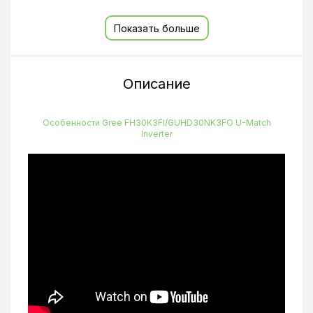
Перепад высот
25 м
Показать больше
Подсоединение труб для газа
16 мм
Подсоединение труб для жидкости
9 мм
Потребляемая мощность (охлаждение/нагрев)
2,7/2,55 кВт
Описание
Теплопроизводительность
8,8 кВт
Тип внутреннего блока
Канальные
Особенности Gree FH30K3FI/GUHD30NK3FO U-Match
Inverter
Тип компрессора
Инверторный
Уровень шума внешнего блока
53 дБ(А)
Уровень шума внутреннего блока
35-42 дБ(А)
Холодопроизводительность
8,5 кВт
Частота
50 Гц
Количество фаз
1
Ширина внутреннего блока, мм
1300
Высота внутреннего блока, мм
220
Глубина внутреннего блока, мм
450