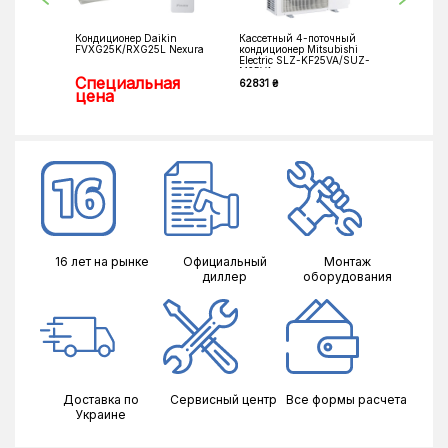
Кондиционер Daikin
Кассетный 4-поточный
Канальн
FVXG25K/RXG25L Nexura
кондиционер Mitsubishi
Mitsubish
Electric SLZ-KF25VA/SUZ-
KD25VA
M25VA
Специальная
62831 ₴
0 ₴
цена
16 лет на рынке
Официальный
Монтаж
диллер
оборудования
Доставка по
Сервисный центр
Все формы расчета
Украине