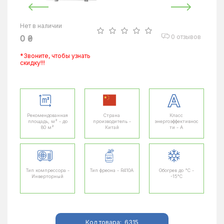
Нет в наличии
0 отзывов
0 ₴
*Звоните, чтобы узнать
скидку!!!
Рекомендованная
Страна
Класс
площадь, м² - до
производитель -
энергоэффективнос
80 м²
Китай
ти - A
Тип компрессора -
Тип фреона - R410A
Обогрев до °C -
Инверторный
-15°C
Код товара:
6315