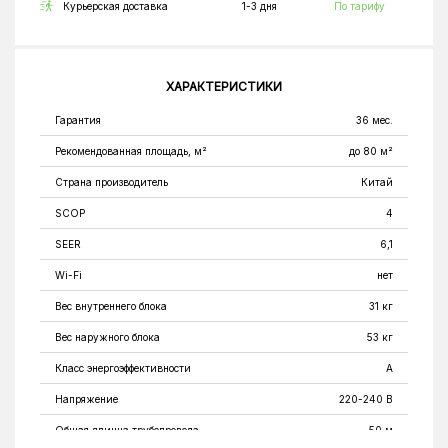
Курьерская доставка
1-3 дня
По тарифу
ХАРАКТЕРИСТИКИ
Гарантия
36 мес.
Рекомендованная площадь, м²
до 80 м²
Страна производитель
Китай
SCOP
4
SEER
6,1
Wi-Fi
нет
Вес внутреннего блока
31 кг
Вес наружного блока
53 кг
Класс энергоэффективности
A
Напряжение
220-240 В
Общая длинна трубопровода
50 м