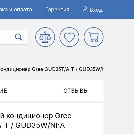
ка и оплата
Гарантия
Вход
кондиционер Gree GUD35T/A-T / GUD35W/NhA-T
ИЕ
ОТЗЫВЫ
й кондиционер Gree
-T / GUD35W/NhA-T