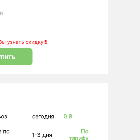
ии
бы узнать скидку!!!
упить
воз
сегодня
0 ₴
а по
По
1-3 дня
тарифу