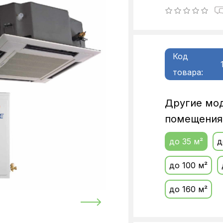
Код
товара:
Другие мо
помещения
до 35 м²
д
до 100 м²
до 160 м²