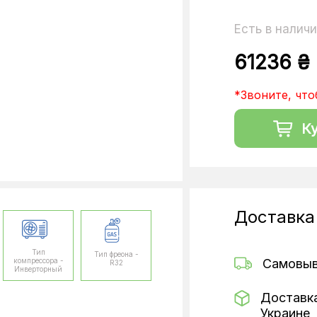
Есть в налич
61236 ₴
*Звоните, что
К
Доставка
Тип
Тип фреона -
компрессора -
Самовы
R32
Инверторный
Доставк
Украине