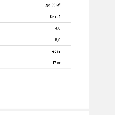
до 35 м²
Китай
4,0
5,9
есть
17 кг
53 кг
A+
220-240 В
30 м