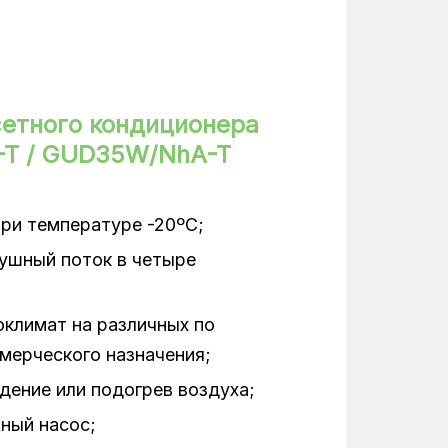
15 м
9 мм
6 мм
сетного кондиционера
-T / GUD35W/NhA-T
1,0/1,05 кВт
620x620x47,5 мм
при температуре -20ºС;
4,0 кВт
ушный поток в четыре
Кассетные
климат на различных по
Инверторный
мерческого назначения;
50 дБ(А)
ение или подогрев воздуха;
ный насос;
33-41 дБ(А)