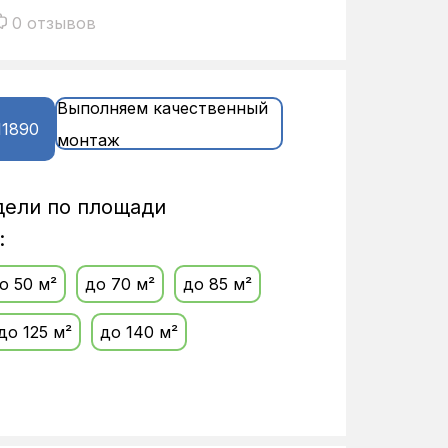
0 отзывов
Выполняем качественный
11890
монтаж
дели по площади
:
о 50 м²
до 70 м²
до 85 м²
до 125 м²
до 140 м²