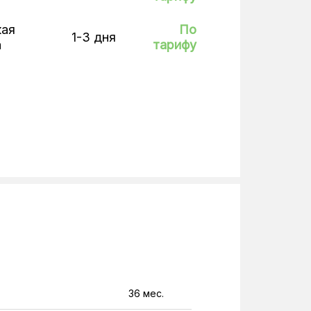
кая
По
1-3 дня
а
тарифу
36 мес.