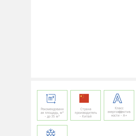
Класс
Рекомендованн
Страна
энергоэффектив
ая площадь, м²
производитель
ности - A+
- до 35 м²
- Китай