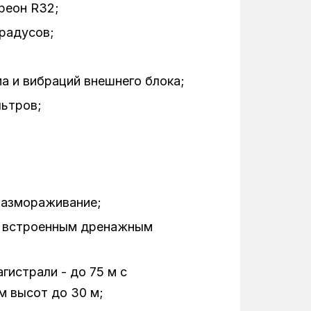
реон R32;
3,5 кВт
радусов;
Серебристый
50 Гц
а и вибраций внешнего блока;
льтров;
1
570
570
размораживание;
265
о встроенным дренажным
R32
-20°C
гистрали - до 75 м с
 высот до 30 м;
892