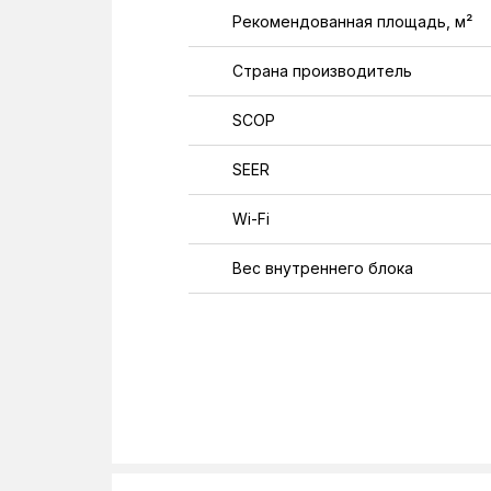
Рекомендованная площадь, м²
Страна производитель
SCOP
SEER
Wi-Fi
Вес внутреннего блока
Вес наружного блока
Класс энергоэффективности
Напряжение
Общая длинна трубопровода