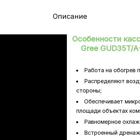
Описание
сти
Особенности кас
Gree GUD35T/A
дение/нагрев)
Работа на обогрев 
Распределяют возд
стороны;
Обеспечивает микро
площади объектах ком
Равномерное охлажд
Встроенный дренаж
а