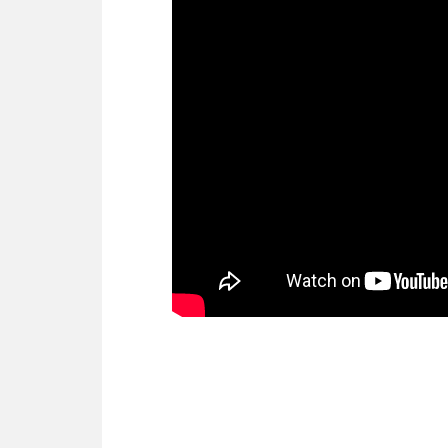
Холодопроизводительность
Цвет
Частота
Количество фаз
Ширина внутреннего блока, мм
Высота внутреннего блока, мм
Глубина внутреннего блока, мм
Тип фреона
Обогрев до °C
Ширина наружного блока, мм