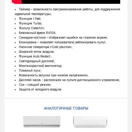
Высота внутреннего блока, мм
250
Таймер – возможность программирования работы, для поддержания
идеальной температуры;
Глубина внутреннего блока, мм
185
Функция I Feel;
Функция Turbo;
Тип фреона
R410A
Фильтр Catechin;
Безопасный фреон R410A;
Обогрев до °C
-15°C
Самодиагностика – отображает ошибки на главном экране;
Блокировка – позволяет пользователю заблокировать пульт;
Ширина наружного блока, мм
720
Наличие генератора «Cold plazma»;
Широкий поток воздуха;
Высота наружного блока, мм
428
Функция Auto Restart.;
Светодиодный дисплей;
Глубина наружного блока, мм
310
Многоскоростной вентилятор;
Плавный пуск;
Возможность запуска при низком напряжении;
Дисплей часов - расположен на пульте дистанционного управления;
Сон – спящий режим;
Защита от холодного воздуха.
АНАЛОГИЧНЫЕ ТОВАРЫ