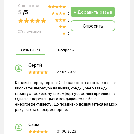
Общая оценка
6
5
/5
+ Добавить отзыв
0
0
Спросить
0
4 отзывов
0
Отзывы (4)
Вопросы
Сергій
22.06.2023
Кондиціонер суперський! Незалежно від того, наскільки
висока температура на вулиці, кондиціонер завжди
гарантує прохолоду та комфорт усередині приміщення.
Однією з переваг цього кондиціонера є його
енергоефективність, що позитивно позначається на моїх
рахунках за електроенергію.
Саша
01.06.2023