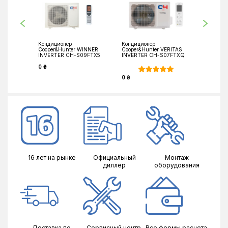
Кондиционер
Кондиционер
Кондици
Cooper&Hunter WINNER
Cooper&Hunter VERITAS
Cooper&
INVERTER CH-S09FTX5
INVERTER CH-S07FTXQ
INVERTE
0 ₴
0 ₴
0 ₴
16 лет на рынке
Официальный
Монтаж
диллер
оборудования
Доставка по
Сервисный центр
Все формы расчета