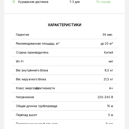
Курьерская доставка
1-3 дня
По тарифу
ХАРАКТЕРИСТИКИ
Гарантия
36 мес.
Рекомендованная площадь, м²
до 20 м²
Страна производитель
Китай
Wi-Fi
нет
Вес внутреннего блока
8,5 кг
Вес наружного блока
21,5 кг
Класс энергоэффективности
A+
Напряжение
220-240 В
Общая длинна трубопровода
15 м
Перепад высот
5 м
Подсоединение труб для газа
9 мм