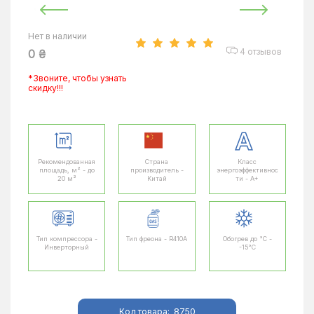
Нет в наличии
4 отзывов
0 ₴
*Звоните, чтобы узнать
скидку!!!
Рекомендованная
Страна
Класс
площадь, м² - до
производитель -
энергоэффективнос
20 м²
Китай
ти - A+
Тип компрессора -
Тип фреона - R410A
Обогрев до °C -
Инверторный
-15°C
Код товара:
8750