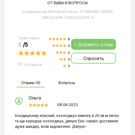
ОТЗЫВЫ И ВОПРОСЫ
Кондиционер Mitsubishi Heavy STANDARD SERIES
SRK25ZSPR-S/SRC25ZSPR-S
Общая оценка
8
5
/5
+ Добавить отзыв
0
0
Спросить
0
4 отзывов
0
Отзывы (4)
Вопросы
Ольга
08.06.2023
Кондиціонер класний, охолоджує кімнату в 20 кв.м легко
та ще коридор охолоджує, дякую Еко-сервіс доставили
дуже швидко, всім задоволені. Дякую!