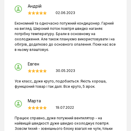
Андрій
02.06.2023
Економний та одночасно потужний кондиціонер. Гарний
на вигляд. Широкий поток повітря швидко наганяє
потрібну температуру. Брали в основному на
охолодження. Але також плануємо використовувати і на
обігрів, додатково до основного опалення. Поки нас все
в ньому влаштовує.
Евген
30.05.2023
Усе класс, дуже круто, подобається. Якість хороша,
функціоний товар і так далі. Все круто, 5 зірок.
Марта
19.07.2022
Працює справно, дуже потужний вентилятор - на
найвищій швидкості дуже швидко охолоджує повітря.
Зовсім тихий - зовнішнього блоку взагалі не чути, тільки