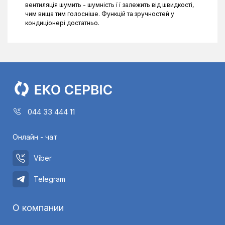
вентиляція шумить - шумність її залежить від швидкості,
чим вища тим голосніше. Функцій та зручностей у
кондиціонері достатньо.
044 33 444 11
Онлайн - чат
Viber
Telegram
О компании