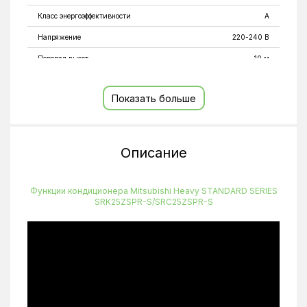
Класс энергоэффективности
A
Напряжение
220-240 В
Перепад высот
10 м
Подсоединение труб для газа
9,52 мм
Показать больше
Подсоединение труб для жидкости
6,35 мм
Потребляемая мощность (охлаждение/нагрев)
0,78/0,75 кВт
Теплопроизводительность
2,8 кВт
Описание
Тип внутреннего блока
Настенные
Тип компрессора
Инверторный
Функции кондиционера Mitsubishi Heavy STANDARD SERIES
SRK25ZSPR-S/SRC25ZSPR-S
Типоразмер
9 BTU
Ток
3,9 А
Фазность
1
Холодопроизводительность
2,5 кВт
Цвет
Белый