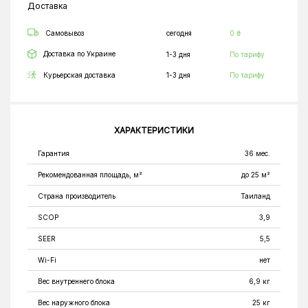
Доставка
Самовывоз
сегодня
0 ₴
Доставка по Украине
1-3 дня
По тарифу
Курьерская доставка
1-3 дня
По тарифу
ХАРАКТЕРИСТИКИ
Гарантия
36 мес.
Рекомендованная площадь, м²
до 25 м²
Страна производитель
Таиланд
SCOP
3,9
SEER
5,5
Wi-Fi
нет
Вес внутреннего блока
6,9 кг
Вес наружного блока
25 кг