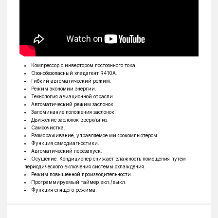
Частота
50 Гц
Ширина внутреннего блока, мм
769
Высота внутреннего блока, мм
262
Глубина внутреннего блока, мм
210
Тип фреона
R410A
Компрессор с инвертором постоянного тока.
Озонобезопасный хладагент R410A.
Обогрев до °C
-15°C
Гибкий автоматический режим.
Режим экономии энергии.
Ширина наружного блока, мм
645
Технология авиационной отрасли.
Автоматический режим заслонок.
Высота наружного блока, мм
540
Запоминание положения заслонок.
Движение заслонок вверх/вниз.
Глубина наружного блока, мм
275
Самоочистка.
Размораживание, управляемое микрокомпьютером.
Функция самодиагностики.
Автоматический перезапуск.
Осушение. Кондиционер снижает влажность помещения путем
периодического включения системы охлаждения.
Режим повышенной производительности.
Программируемый таймер вкл./выкл.
Функция спящего режима.