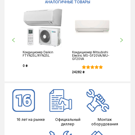
АНАЛОГИЧНЫЕ ТОВАРЫ
Кондиционер Daikin
Кондиционер Mitsubishi
Кондицио
FTYN25L/RYN25L
Electric MS-GF20VA/MU-
Electric
GF20VA
GF25VA
0 ₴
24282 ₴
27179 ₴
16 лет на рынке
Официальный
Монтаж
диллер
оборудования